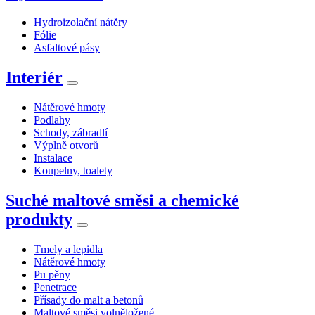
Hydroizolační nátěry
Fólie
Asfaltové pásy
Interiér
Nátěrové hmoty
Podlahy
Schody, zábradlí
Výplně otvorů
Instalace
Koupelny, toalety
Suché maltové směsi a chemické
produkty
Tmely a lepidla
Nátěrové hmoty
Pu pěny
Penetrace
Přísady do malt a betonů
Maltové směsi volněložené