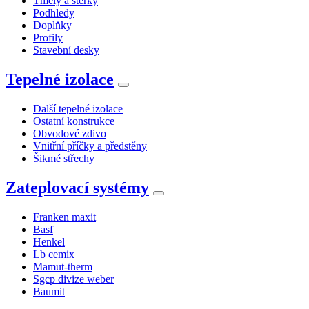
Tmely a stěrky
Podhledy
Doplňky
Profily
Stavební desky
Tepelné izolace
Další tepelné izolace
Ostatní konstrukce
Obvodové zdivo
Vnitřní příčky a předstěny
Šikmé střechy
Zateplovací systémy
Franken maxit
Basf
Henkel
Lb cemix
Mamut-therm
Sgcp divize weber
Baumit