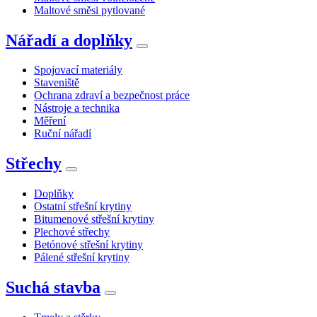
Maltové směsi pytlované
Nářadí a doplňky
Spojovací materiály
Staveniště
Ochrana zdraví a bezpečnost práce
Nástroje a technika
Měření
Ruční nářadí
Střechy
Doplňky
Ostatní střešní krytiny
Bitumenové střešní krytiny
Plechové střechy
Betónové střešní krytiny
Pálené střešní krytiny
Suchá stavba