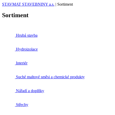
STAVMAT STAVEBNINY a.s.
|
Sortiment
Sortiment
Hrubá stavba
Hydroizolace
Interiér
Suché maltové směsi a chemické produkty
Nářadí a doplňky
Střechy