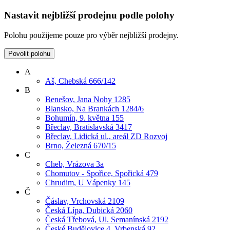
Nastavit nejbližší prodejnu podle polohy
Polohu použijeme pouze pro výběr nejbližší prodejny.
Povolit polohu
A
Aš, Chebská 666/142
B
Benešov, Jana Nohy 1285
Blansko, Na Brankách 1284/6
Bohumín, 9. května 155
Břeclav, Bratislavská 3417
Břeclav, Lidická ul., areál ZD Rozvoj
Brno, Železná 670/15
C
Cheb, Vrázova 3a
Chomutov - Spořice, Spořická 479
Chrudim, U Vápenky 145
Č
Čáslav, Vrchovská 2109
Česká Lípa, Dubická 2060
Česká Třebová, Ul. Semanínská 2192
České Budějovice 4, Vrbenská 92