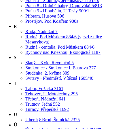
Praha 5 - Stodůlky, Jeremiášova 1131/19
Praha 8 - Dolní Chabry, Dopraváků 5/813
Praha 9 - Hloubětín, U Tesly 900/1
Příbram, Husova 596
Prostějov, Pod Kosířem 900a
R
Ruda, Nádražní 7
Rudná, Pod Můstkem 884/6 (vjezd z ulice
Masarykova)
Rudná - centrála, Pod Můstkem 884/6
Rychnov nad Kněžnou, Ekologická 1187
S
Slaný – Kvíc, Revoluční 5
Strakonice - Strakonice I, Baarova 277
Studénka, 2. května 309
Svitavy - Předměstí, Vítězná 1605/40
T
Tábor, Vožická 3161
Tehovec, U Mototechny 295
Třeboň, Nádražní 641
Trutnov, Ječná 552
Turnov, Přepeřská 1692
U
Uherský Brod, Šumická 2325
Ú