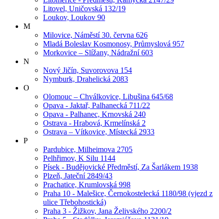
Litovel, Uničovská 132/19
Loukov, Loukov 90
M
Milovice, Náměstí 30. června 626
Mladá Boleslav Kosmonosy, Průmyslová 957
Morkovice – Slížany, Nádražní 603
N
Nový Jičín, Suvorovova 154
Nymburk, Drahelická 2083
O
Olomouc – Chválkovice, Libušina 645/68
Opava - Jaktař, Palhanecká 711/22
Opava - Palhanec, Krnovská 240
Ostrava - Hrabová, Krmelínská 2
Ostrava – Vítkovice, Místecká 2933
P
Pardubice, Milheimova 2705
Pelhřimov, K Silu 1144
Písek - Budějovické Předměstí, Za Šarlákem 1938
Plzeň, Jateční 2849/43
Prachatice, Krumlovská 998
Praha 10 - Malešice, Černokostelecká 1180/98 (vjezd z
ulice Třebohostická)
Praha 3 - Žižkov, Jana Želivského 2200/2