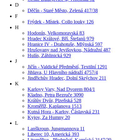
D
Děčín - Staré Město, Zelená 417/38
F
Frýdek - Místek, Collo louky 126
H
Hodonín, Velkomoravská 83
Hradec Králové, Bří. Štefanů 979
Hranice IV - Drahotuše, Mlýnská 597
Hrušovany nad Jevišovkou, Nádražní 487
Hulín, Záhlinická 929
J
Jičín - Valdické Předměstí, Textilní 1291
Jihlava, U Hlavního nádraží 4757/4
Jindřichův Hradec, Dolní Skrýchov 211
K
Karlovy Vary, Nad Dvorem 804/1
Kladno, Petra Bezruče 3090
Králův Dvůr, Plzeňská 528
Kroměříž, Kaplanova 1513
Kutná Hora - Karlov, Čáslavská 231
Kyjov, Za Humny 20
L
Lanškroun, Jungmannova 11
Liberec 10, Americká 393
Litoměřice - Předměstí, Kamýcká 2147/29