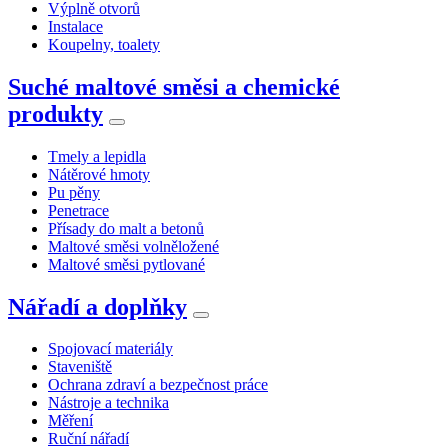
Výplně otvorů
Instalace
Koupelny, toalety
Suché maltové směsi a chemické
produkty
Tmely a lepidla
Nátěrové hmoty
Pu pěny
Penetrace
Přísady do malt a betonů
Maltové směsi volněložené
Maltové směsi pytlované
Nářadí a doplňky
Spojovací materiály
Staveniště
Ochrana zdraví a bezpečnost práce
Nástroje a technika
Měření
Ruční nářadí