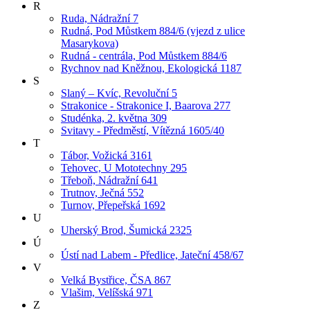
R
Ruda, Nádražní 7
Rudná, Pod Můstkem 884/6 (vjezd z ulice
Masarykova)
Rudná - centrála, Pod Můstkem 884/6
Rychnov nad Kněžnou, Ekologická 1187
S
Slaný – Kvíc, Revoluční 5
Strakonice - Strakonice I, Baarova 277
Studénka, 2. května 309
Svitavy - Předměstí, Vítězná 1605/40
T
Tábor, Vožická 3161
Tehovec, U Mototechny 295
Třeboň, Nádražní 641
Trutnov, Ječná 552
Turnov, Přepeřská 1692
U
Uherský Brod, Šumická 2325
Ú
Ústí nad Labem - Předlice, Jateční 458/67
V
Velká Bystřice, ČSA 867
Vlašim, Velíšská 971
Z