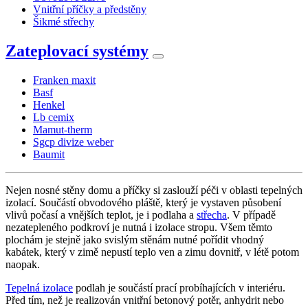
Vnitřní příčky a předstěny
Šikmé střechy
Zateplovací systémy
Franken maxit
Basf
Henkel
Lb cemix
Mamut-therm
Sgcp divize weber
Baumit
Nejen nosné stěny domu a příčky si zaslouží péči v oblasti tepelných
izolací. Součástí obvodového pláště, který je vystaven působení
vlivů počasí a vnějších teplot, je i podlaha a
střecha
. V případě
nezatepleného podkroví je nutná i izolace stropu. Všem těmto
plochám je stejně jako svislým stěnám nutné pořídit vhodný
kabátek, který v zimě nepustí teplo ven a zimu dovnitř, v létě potom
naopak.
Tepelná izolace
podlah je součástí prací probíhajících v interiéru.
Před tím, než je realizován vnitřní betonový potěr, anhydrit nebo