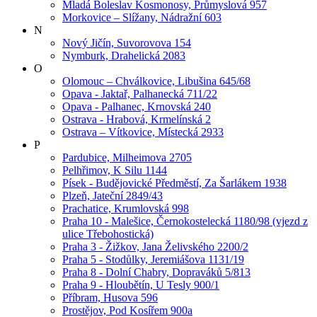
Mladá Boleslav Kosmonosy, Průmyslová 957
Morkovice – Slížany, Nádražní 603
N
Nový Jičín, Suvorovova 154
Nymburk, Drahelická 2083
O
Olomouc – Chválkovice, Libušina 645/68
Opava - Jaktař, Palhanecká 711/22
Opava - Palhanec, Krnovská 240
Ostrava - Hrabová, Krmelínská 2
Ostrava – Vítkovice, Místecká 2933
P
Pardubice, Milheimova 2705
Pelhřimov, K Silu 1144
Písek - Budějovické Předměstí, Za Šarlákem 1938
Plzeň, Jateční 2849/43
Prachatice, Krumlovská 998
Praha 10 - Malešice, Černokostelecká 1180/98 (vjezd z
ulice Třebohostická)
Praha 3 - Žižkov, Jana Želivského 2200/2
Praha 5 - Stodůlky, Jeremiášova 1131/19
Praha 8 - Dolní Chabry, Dopraváků 5/813
Praha 9 - Hloubětín, U Tesly 900/1
Příbram, Husova 596
Prostějov, Pod Kosířem 900a