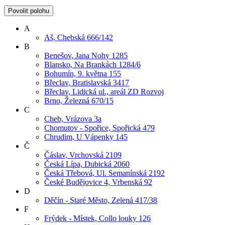
Povolit polohu
A
Aš, Chebská 666/142
B
Benešov, Jana Nohy 1285
Blansko, Na Brankách 1284/6
Bohumín, 9. května 155
Břeclav, Bratislavská 3417
Břeclav, Lidická ul., areál ZD Rozvoj
Brno, Železná 670/15
C
Cheb, Vrázova 3a
Chomutov - Spořice, Spořická 479
Chrudim, U Vápenky 145
Č
Čáslav, Vrchovská 2109
Česká Lípa, Dubická 2060
Česká Třebová, Ul. Semanínská 2192
České Budějovice 4, Vrbenská 92
D
Děčín - Staré Město, Zelená 417/38
F
Frýdek - Místek, Collo louky 126