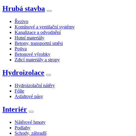
Hrubá stavba
Řezivo
Komínové a ventilační systémy
Kanalizace a odvodnění
Hutní materiály
Betony, transportní směsi
Pojiva
Betonové výrobky
Zdicí materiály a stropy
Hydroizolace
Hydroizolační nátěry
Fólie
Asfaltové pásy
Interiér
Nátěrové hmoty
Podlahy
Schody, zábradlí