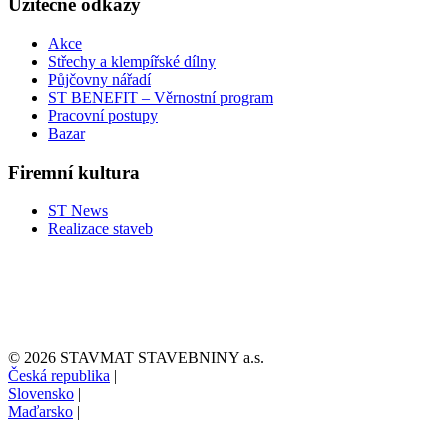
Užitečné odkazy
Akce
Střechy a klempířské dílny
Půjčovny nářadí
ST BENEFIT – Věrnostní program
Pracovní postupy
Bazar
Firemní kultura
ST News
Realizace staveb
© 2026 STAVMAT STAVEBNINY a.s.
Česká republika
|
Slovensko
|
Maďarsko
|