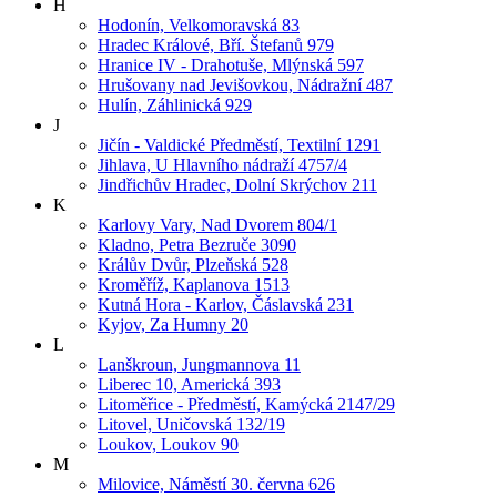
H
Hodonín, Velkomoravská 83
Hradec Králové, Bří. Štefanů 979
Hranice IV - Drahotuše, Mlýnská 597
Hrušovany nad Jevišovkou, Nádražní 487
Hulín, Záhlinická 929
J
Jičín - Valdické Předměstí, Textilní 1291
Jihlava, U Hlavního nádraží 4757/4
Jindřichův Hradec, Dolní Skrýchov 211
K
Karlovy Vary, Nad Dvorem 804/1
Kladno, Petra Bezruče 3090
Králův Dvůr, Plzeňská 528
Kroměříž, Kaplanova 1513
Kutná Hora - Karlov, Čáslavská 231
Kyjov, Za Humny 20
L
Lanškroun, Jungmannova 11
Liberec 10, Americká 393
Litoměřice - Předměstí, Kamýcká 2147/29
Litovel, Uničovská 132/19
Loukov, Loukov 90
M
Milovice, Náměstí 30. června 626