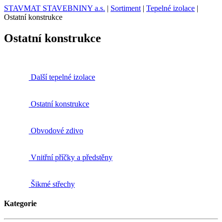
STAVMAT STAVEBNINY a.s.
|
Sortiment
|
Tepelné izolace
|
Ostatní konstrukce
Ostatní konstrukce
Další tepelné izolace
Ostatní konstrukce
Obvodové zdivo
Vnitřní příčky a předstěny
Šikmé střechy
Kategorie