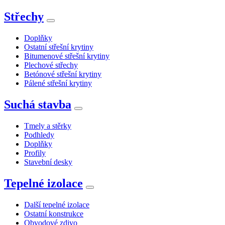
Střechy
Doplňky
Ostatní střešní krytiny
Bitumenové střešní krytiny
Plechové střechy
Betónové střešní krytiny
Pálené střešní krytiny
Suchá stavba
Tmely a stěrky
Podhledy
Doplňky
Profily
Stavební desky
Tepelné izolace
Další tepelné izolace
Ostatní konstrukce
Obvodové zdivo