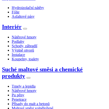
Hydroizolační nátěry
Fólie
Asfaltové pásy
Interiér
Nátěrové hmoty
Podlahy
Schody, zábradlí
Výplně otvorů
Instalace
Koupelny, toalety
Suché maltové směsi a chemické
produkty
Tmely a lepidla
Nátěrové hmoty
Pu pěny
Penetrace
Přísady do malt a betonů
Maltové směsi volněložené