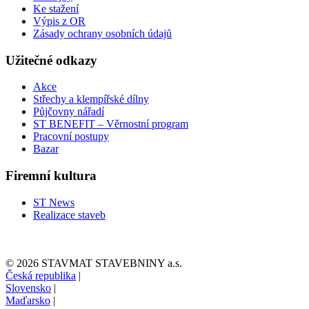
Ke stažení
Výpis z OR
Zásady ochrany osobních údajů
Užitečné odkazy
Akce
Střechy a klempířské dílny
Půjčovny nářadí
ST BENEFIT – Věrnostní program
Pracovní postupy
Bazar
Firemní kultura
ST News
Realizace staveb
© 2026 STAVMAT STAVEBNINY a.s.
Česká republika
|
Slovensko
|
Maďarsko
|