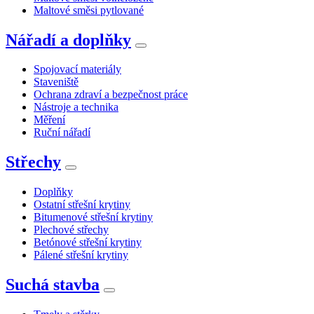
Maltové směsi pytlované
Nářadí a doplňky
Spojovací materiály
Staveniště
Ochrana zdraví a bezpečnost práce
Nástroje a technika
Měření
Ruční nářadí
Střechy
Doplňky
Ostatní střešní krytiny
Bitumenové střešní krytiny
Plechové střechy
Betónové střešní krytiny
Pálené střešní krytiny
Suchá stavba