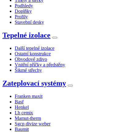
Tmely a stěrky
Podhledy
Doplňky
Profily
Stavební desky
Tepelné izolace
Další tepelné izolace
Ostatní konstrukce
Obvodové zdivo
Vnitřní příčky a předstěny
Šikmé střechy
Zateplovací systémy
Franken maxit
Basf
Henkel
Lb cemix
Mamut-therm
Sgcp divize weber
Baumit