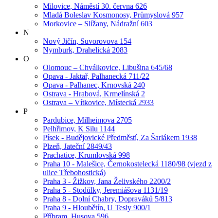
Milovice, Náměstí 30. června 626
Mladá Boleslav Kosmonosy, Průmyslová 957
Morkovice – Slížany, Nádražní 603
N
Nový Jičín, Suvorovova 154
Nymburk, Drahelická 2083
O
Olomouc – Chválkovice, Libušina 645/68
Opava - Jaktař, Palhanecká 711/22
Opava - Palhanec, Krnovská 240
Ostrava - Hrabová, Krmelínská 2
Ostrava – Vítkovice, Místecká 2933
P
Pardubice, Milheimova 2705
Pelhřimov, K Silu 1144
Písek - Budějovické Předměstí, Za Šarlákem 1938
Plzeň, Jateční 2849/43
Prachatice, Krumlovská 998
Praha 10 - Malešice, Černokostelecká 1180/98 (vjezd z
ulice Třebohostická)
Praha 3 - Žižkov, Jana Želivského 2200/2
Praha 5 - Stodůlky, Jeremiášova 1131/19
Praha 8 - Dolní Chabry, Dopraváků 5/813
Praha 9 - Hloubětín, U Tesly 900/1
Příbram, Husova 596