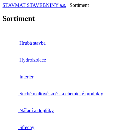
STAVMAT STAVEBNINY a.s.
|
Sortiment
Sortiment
Hrubá stavba
Hydroizolace
Interiér
Suché maltové směsi a chemické produkty
Nářadí a doplňky
Střechy