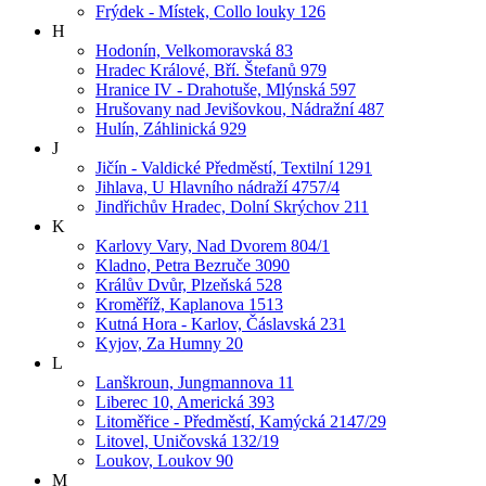
Frýdek - Místek, Collo louky 126
H
Hodonín, Velkomoravská 83
Hradec Králové, Bří. Štefanů 979
Hranice IV - Drahotuše, Mlýnská 597
Hrušovany nad Jevišovkou, Nádražní 487
Hulín, Záhlinická 929
J
Jičín - Valdické Předměstí, Textilní 1291
Jihlava, U Hlavního nádraží 4757/4
Jindřichův Hradec, Dolní Skrýchov 211
K
Karlovy Vary, Nad Dvorem 804/1
Kladno, Petra Bezruče 3090
Králův Dvůr, Plzeňská 528
Kroměříž, Kaplanova 1513
Kutná Hora - Karlov, Čáslavská 231
Kyjov, Za Humny 20
L
Lanškroun, Jungmannova 11
Liberec 10, Americká 393
Litoměřice - Předměstí, Kamýcká 2147/29
Litovel, Uničovská 132/19
Loukov, Loukov 90
M