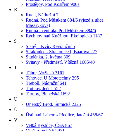
Prostějov, Pod Kosířem 900a
R
Ruda, Nádražní 7
Rudná, Pod Můstkem 884/6 (vjezd z ulice
Masarykova)
Rudná - centrála, Pod Můstkem 884/6
Rychnov nad Kněžnou, Ekologická 1187
S
Slaný – Kvíc, Revoluční 5
Strakonice - Strakonice I, Baarova 277
Studénka, 2. května 309
Svitavy - Předměstí, Vítězná 1605/40
T
Tábor, Vožická 3161
Tehovec, U Mototechny 295
Třeboň, Nádražní 641
Trutnov, Ječná 552
Turnov, Přepeřská 1692
U
Uherský Brod, Šumická 2325
Ú
Ústí nad Labem - Předlice, Jateční 458/67
V
Velká Bystřice, ČSA 867
Vlašim, Velíšská 971