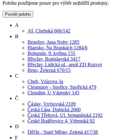
Polohu použijeme pouze pro výběr nejbližší prodejny.
Povolit polohu
A
Aš, Chebská 666/142
B
Benešov, Jana Nohy 1285
Blansko, Na Brankách 1284/6
Bohumín, 9. května 155
Břeclav, Bratislavská 3417
Břeclav, Lidická ul., areál ZD Rozvoj
Brno, Železná 670/15
C
Cheb, Vrázova 3a
Chomutov - Spořice, Spořická 479
Chrudim, U Vápenky 145
Č
Čáslav, Vrchovská 2109
Česká Lípa, Dubická 2060
Česká Třebová, Ul. Semanínská 2192
České Budějovice 4, Vrbenská 92
D
Děčín - Staré Město, Zelená 417/38
F