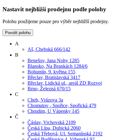
Nastavit nejbližší prodejnu podle polohy
Polohu použijeme pouze pro výběr nejbližší prodejny.
Povolit polohu
A
Aš, Chebská 666/142
B
Benešov, Jana Nohy 1285
Blansko, Na Brankách 1284/6
Bohumín, 9. května 155
Břeclav, Bratislavská 3417
Břeclav, Lidická ul., areál ZD Rozvoj
Brno, Železná 670/15
C
Cheb, Vrázova 3a
Chomutov - Spořice, Spořická 479
Chrudim, U Vápenky 145
Č
Čáslav, Vrchovská 2109
Česká Lípa, Dubická 2060
Česká Třebová, Ul. Semanínská 2192
České Budějovice 4, Vrbenská 92