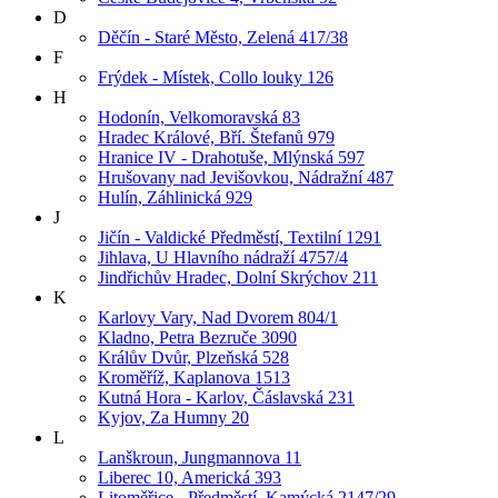
D
Děčín - Staré Město, Zelená 417/38
F
Frýdek - Místek, Collo louky 126
H
Hodonín, Velkomoravská 83
Hradec Králové, Bří. Štefanů 979
Hranice IV - Drahotuše, Mlýnská 597
Hrušovany nad Jevišovkou, Nádražní 487
Hulín, Záhlinická 929
J
Jičín - Valdické Předměstí, Textilní 1291
Jihlava, U Hlavního nádraží 4757/4
Jindřichův Hradec, Dolní Skrýchov 211
K
Karlovy Vary, Nad Dvorem 804/1
Kladno, Petra Bezruče 3090
Králův Dvůr, Plzeňská 528
Kroměříž, Kaplanova 1513
Kutná Hora - Karlov, Čáslavská 231
Kyjov, Za Humny 20
L
Lanškroun, Jungmannova 11
Liberec 10, Americká 393
Litoměřice - Předměstí, Kamýcká 2147/29