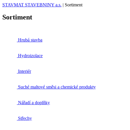
STAVMAT STAVEBNINY a.s.
|
Sortiment
Sortiment
Hrubá stavba
Hydroizolace
Interiér
Suché maltové směsi a chemické produkty
Nářadí a doplňky
Střechy