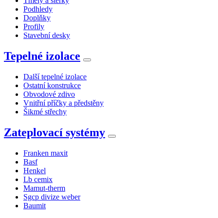
Tmely a stěrky
Podhledy
Doplňky
Profily
Stavební desky
Tepelné izolace
Další tepelné izolace
Ostatní konstrukce
Obvodové zdivo
Vnitřní příčky a předstěny
Šikmé střechy
Zateplovací systémy
Franken maxit
Basf
Henkel
Lb cemix
Mamut-therm
Sgcp divize weber
Baumit