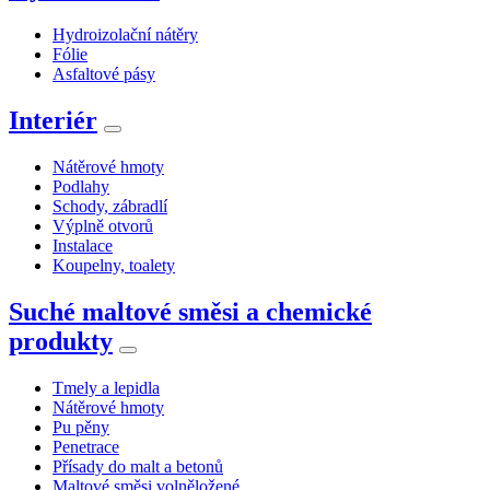
Hydroizolační nátěry
Fólie
Asfaltové pásy
Interiér
Nátěrové hmoty
Podlahy
Schody, zábradlí
Výplně otvorů
Instalace
Koupelny, toalety
Suché maltové směsi a chemické
produkty
Tmely a lepidla
Nátěrové hmoty
Pu pěny
Penetrace
Přísady do malt a betonů
Maltové směsi volněložené