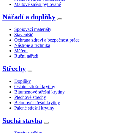
Maltové směsi pytlované
Nářadí a doplňky
Spojovací materiály
Staveniště
Ochrana zdraví a bezpečnost práce
Nástroje a technika
Měření
Ruční nářadí
Střechy
Doplňky
Ostatní střešní krytiny
Bitumenové střešní krytiny
Plechové střechy
Betónové střešní krytiny
Pálené střešní krytiny
Suchá stavba