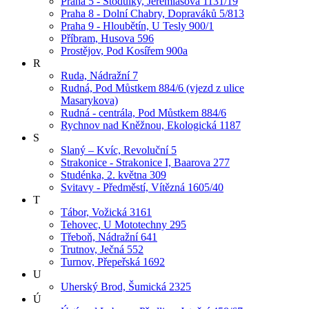
Praha 5 - Stodůlky, Jeremiášova 1131/19
Praha 8 - Dolní Chabry, Dopraváků 5/813
Praha 9 - Hloubětín, U Tesly 900/1
Příbram, Husova 596
Prostějov, Pod Kosířem 900a
R
Ruda, Nádražní 7
Rudná, Pod Můstkem 884/6 (vjezd z ulice
Masarykova)
Rudná - centrála, Pod Můstkem 884/6
Rychnov nad Kněžnou, Ekologická 1187
S
Slaný – Kvíc, Revoluční 5
Strakonice - Strakonice I, Baarova 277
Studénka, 2. května 309
Svitavy - Předměstí, Vítězná 1605/40
T
Tábor, Vožická 3161
Tehovec, U Mototechny 295
Třeboň, Nádražní 641
Trutnov, Ječná 552
Turnov, Přepeřská 1692
U
Uherský Brod, Šumická 2325
Ú