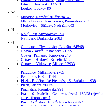
Litovel, Uničovská 132/19
Loukov, Loukov 90
M
Milovice, Náměstí 30. června 626
Mladá Boleslav Kosmonosy, Průmyslová 957
Morkovice – Slížany, Nádražní 603
N
Nový Jičín, Suvorovova 154
Nymburk, Drahelická 2083
O
Olomouc – Chválkovice, Libušina 645/68
Opava - Jaktař, Palhanecká 711/22
Opava - Palhanec, Krnovská 240
Ostrava - Hrabová, Krmelínská 2
Ostrava – Vítkovice, Místecká 2933
P
Pardubice, Milheimova 2705
Pelhřimov, K Silu 1144
Písek - Budějovické Předměstí, Za Šarlákem 1938
Plzeň, Jateční 2849/43
Prachatice, Krumlovská 998
Praha 10 - Malešice, Černokostelecká 1180/98 (vjezd z
ulice Třebohostická)
Praha 3 - Žižkov, Jana Želivského 2200/2