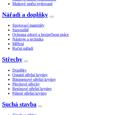
Maltové směsi pytlované
Nářadí a doplňky
Spojovací materiály
Staveniště
Ochrana zdraví a bezpečnost práce
Nástroje a technika
Měření
Ruční nářadí
Střechy
Doplňky
Ostatní střešní krytiny
Bitumenové střešní krytiny
Plechové střechy
Betónové střešní krytiny
Pálené střešní krytiny
Suchá stavba