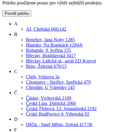
Polohu použijeme pouze pro výběr nejbližší prodejny.
Povolit polohu
A
Aš, Chebská 666/142
B
Benešov, Jana Nohy 1285
Blansko, Na Brankách 1284/6
Bohumín, 9. května 155
Břeclav, Bratislavská 3417
Břeclav, Lidická ul., areál ZD Rozvoj
Brno, Železná 670/15
C
Cheb, Vrázova 3a
Chomutov - Spořice, Spořická 479
Chrudim, U Vápenky 145
Č
Čáslav, Vrchovská 2109
Česká Lípa, Dubická 2060
Česká Třebová, Ul. Semanínská 2192
České Budějovice 4, Vrbenská 92
D
Děčín - Staré Město, Zelená 417/38
F