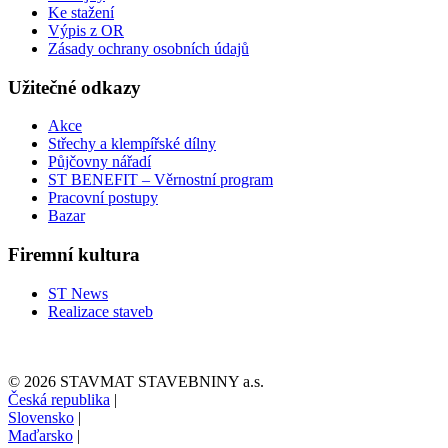
Ke stažení
Výpis z OR
Zásady ochrany osobních údajů
Užitečné odkazy
Akce
Střechy a klempířské dílny
Půjčovny nářadí
ST BENEFIT – Věrnostní program
Pracovní postupy
Bazar
Firemní kultura
ST News
Realizace staveb
© 2026 STAVMAT STAVEBNINY a.s.
Česká republika
|
Slovensko
|
Maďarsko
|