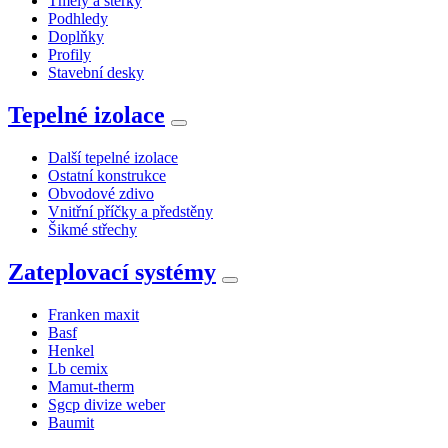
Tmely a stěrky
Podhledy
Doplňky
Profily
Stavební desky
Tepelné izolace
Další tepelné izolace
Ostatní konstrukce
Obvodové zdivo
Vnitřní příčky a předstěny
Šikmé střechy
Zateplovací systémy
Franken maxit
Basf
Henkel
Lb cemix
Mamut-therm
Sgcp divize weber
Baumit