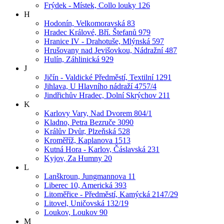
Frýdek - Místek, Collo louky 126
H
Hodonín, Velkomoravská 83
Hradec Králové, Bří. Štefanů 979
Hranice IV - Drahotuše, Mlýnská 597
Hrušovany nad Jevišovkou, Nádražní 487
Hulín, Záhlinická 929
J
Jičín - Valdické Předměstí, Textilní 1291
Jihlava, U Hlavního nádraží 4757/4
Jindřichův Hradec, Dolní Skrýchov 211
K
Karlovy Vary, Nad Dvorem 804/1
Kladno, Petra Bezruče 3090
Králův Dvůr, Plzeňská 528
Kroměříž, Kaplanova 1513
Kutná Hora - Karlov, Čáslavská 231
Kyjov, Za Humny 20
L
Lanškroun, Jungmannova 11
Liberec 10, Americká 393
Litoměřice - Předměstí, Kamýcká 2147/29
Litovel, Uničovská 132/19
Loukov, Loukov 90
M