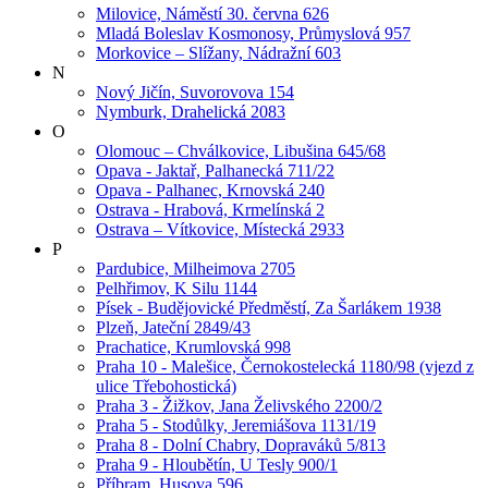
Milovice, Náměstí 30. června 626
Mladá Boleslav Kosmonosy, Průmyslová 957
Morkovice – Slížany, Nádražní 603
N
Nový Jičín, Suvorovova 154
Nymburk, Drahelická 2083
O
Olomouc – Chválkovice, Libušina 645/68
Opava - Jaktař, Palhanecká 711/22
Opava - Palhanec, Krnovská 240
Ostrava - Hrabová, Krmelínská 2
Ostrava – Vítkovice, Místecká 2933
P
Pardubice, Milheimova 2705
Pelhřimov, K Silu 1144
Písek - Budějovické Předměstí, Za Šarlákem 1938
Plzeň, Jateční 2849/43
Prachatice, Krumlovská 998
Praha 10 - Malešice, Černokostelecká 1180/98 (vjezd z
ulice Třebohostická)
Praha 3 - Žižkov, Jana Želivského 2200/2
Praha 5 - Stodůlky, Jeremiášova 1131/19
Praha 8 - Dolní Chabry, Dopraváků 5/813
Praha 9 - Hloubětín, U Tesly 900/1
Příbram, Husova 596