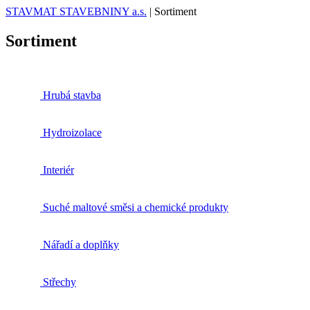
STAVMAT STAVEBNINY a.s.
|
Sortiment
Sortiment
Hrubá stavba
Hydroizolace
Interiér
Suché maltové směsi a chemické produkty
Nářadí a doplňky
Střechy