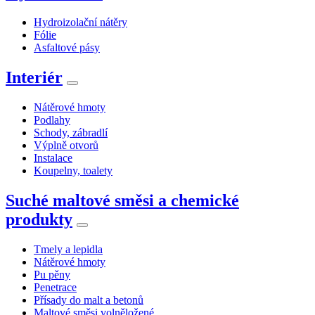
Hydroizolační nátěry
Fólie
Asfaltové pásy
Interiér
Nátěrové hmoty
Podlahy
Schody, zábradlí
Výplně otvorů
Instalace
Koupelny, toalety
Suché maltové směsi a chemické
produkty
Tmely a lepidla
Nátěrové hmoty
Pu pěny
Penetrace
Přísady do malt a betonů
Maltové směsi volněložené