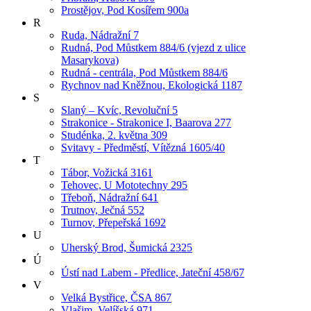
Prostějov, Pod Kosířem 900a
R
Ruda, Nádražní 7
Rudná, Pod Můstkem 884/6 (vjezd z ulice
Masarykova)
Rudná - centrála, Pod Můstkem 884/6
Rychnov nad Kněžnou, Ekologická 1187
S
Slaný – Kvíc, Revoluční 5
Strakonice - Strakonice I, Baarova 277
Studénka, 2. května 309
Svitavy - Předměstí, Vítězná 1605/40
T
Tábor, Vožická 3161
Tehovec, U Mototechny 295
Třeboň, Nádražní 641
Trutnov, Ječná 552
Turnov, Přepeřská 1692
U
Uherský Brod, Šumická 2325
Ú
Ústí nad Labem - Předlice, Jateční 458/67
V
Velká Bystřice, ČSA 867
Vlašim, Velíšská 971