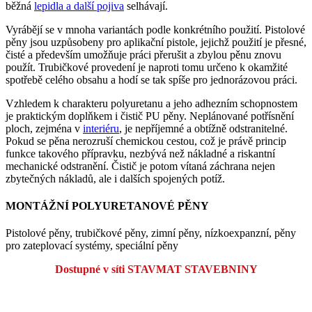
běžná
lepidla a další pojiva
selhávají.
Vyrábějí se v mnoha variantách podle konkrétního použití. Pistolové
pěny jsou uzpůsobeny pro aplikační pistole, jejichž použití je přesné,
čisté a především umožňuje práci přerušit a zbylou pěnu znovu
použít. Trubičkové provedení je naproti tomu určeno k okamžité
spotřebě celého obsahu a hodí se tak spíše pro jednorázovou práci.
Vzhledem k charakteru polyuretanu a jeho adhezním schopnostem
je praktickým doplňkem i čistič PU pěny. Neplánované potřísnění
ploch, zejména v
interiéru
, je nepříjemné a obtížně odstranitelné.
Pokud se pěna nerozruší chemickou cestou, což je právě princip
funkce takového přípravku, nezbývá než nákladné a riskantní
mechanické odstranění. Čistič je potom vítaná záchrana nejen
zbytečných nákladů, ale i dalších spojených potíž.
MONTÁŽNÍ POLYURETANOVÉ PĚNY
Pistolové pěny, trubičkové pěny, zimní pěny, nízkoexpanzní, pěny
pro zateplovací systémy, speciální pěny
Dostupné v síti STAVMAT STAVEBNINY