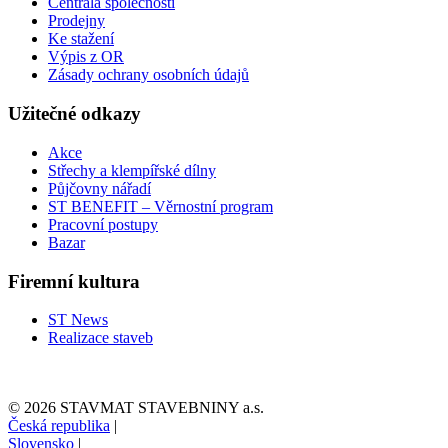
Centrála společnosti
Prodejny
Ke stažení
Výpis z OR
Zásady ochrany osobních údajů
Užitečné odkazy
Akce
Střechy a klempířské dílny
Půjčovny nářadí
ST BENEFIT – Věrnostní program
Pracovní postupy
Bazar
Firemní kultura
ST News
Realizace staveb
© 2026 STAVMAT STAVEBNINY a.s.
Česká republika
|
Slovensko
|