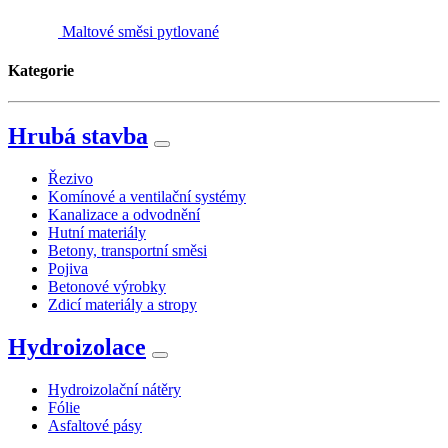
Maltové směsi pytlované
Kategorie
Hrubá stavba
Řezivo
Komínové a ventilační systémy
Kanalizace a odvodnění
Hutní materiály
Betony, transportní směsi
Pojiva
Betonové výrobky
Zdicí materiály a stropy
Hydroizolace
Hydroizolační nátěry
Fólie
Asfaltové pásy