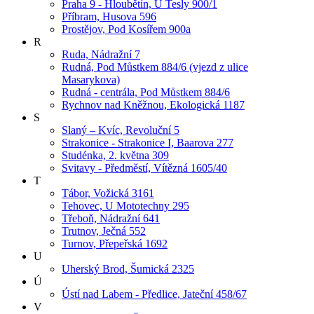
Praha 9 - Hloubětín, U Tesly 900/1
Příbram, Husova 596
Prostějov, Pod Kosířem 900a
R
Ruda, Nádražní 7
Rudná, Pod Můstkem 884/6 (vjezd z ulice
Masarykova)
Rudná - centrála, Pod Můstkem 884/6
Rychnov nad Kněžnou, Ekologická 1187
S
Slaný – Kvíc, Revoluční 5
Strakonice - Strakonice I, Baarova 277
Studénka, 2. května 309
Svitavy - Předměstí, Vítězná 1605/40
T
Tábor, Vožická 3161
Tehovec, U Mototechny 295
Třeboň, Nádražní 641
Trutnov, Ječná 552
Turnov, Přepeřská 1692
U
Uherský Brod, Šumická 2325
Ú
Ústí nad Labem - Předlice, Jateční 458/67
V