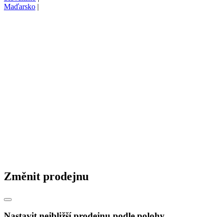
Maďarsko
|
Změnit prodejnu
Nastavit nejbližší prodejnu podle polohy