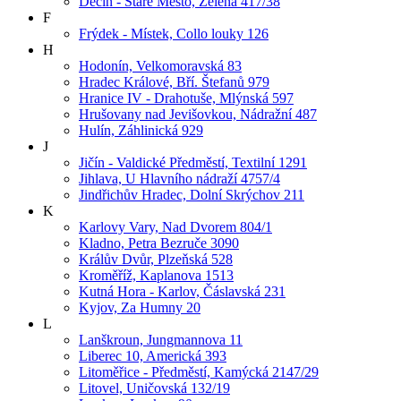
Děčín - Staré Město, Zelená 417/38
F
Frýdek - Místek, Collo louky 126
H
Hodonín, Velkomoravská 83
Hradec Králové, Bří. Štefanů 979
Hranice IV - Drahotuše, Mlýnská 597
Hrušovany nad Jevišovkou, Nádražní 487
Hulín, Záhlinická 929
J
Jičín - Valdické Předměstí, Textilní 1291
Jihlava, U Hlavního nádraží 4757/4
Jindřichův Hradec, Dolní Skrýchov 211
K
Karlovy Vary, Nad Dvorem 804/1
Kladno, Petra Bezruče 3090
Králův Dvůr, Plzeňská 528
Kroměříž, Kaplanova 1513
Kutná Hora - Karlov, Čáslavská 231
Kyjov, Za Humny 20
L
Lanškroun, Jungmannova 11
Liberec 10, Americká 393
Litoměřice - Předměstí, Kamýcká 2147/29
Litovel, Uničovská 132/19