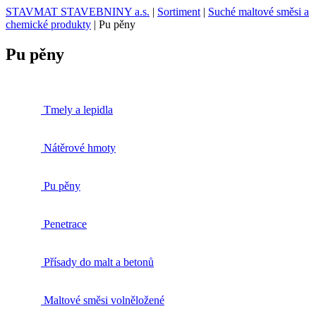
STAVMAT STAVEBNINY a.s.
|
Sortiment
|
Suché maltové směsi a
chemické produkty
|
Pu pěny
Pu pěny
Tmely a lepidla
Nátěrové hmoty
Pu pěny
Penetrace
Přísady do malt a betonů
Maltové směsi volněložené