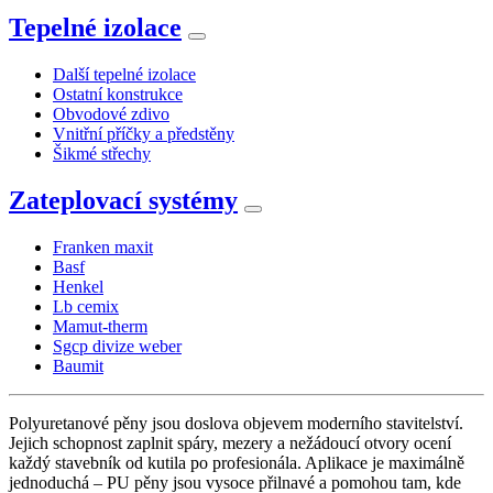
Tepelné izolace
Další tepelné izolace
Ostatní konstrukce
Obvodové zdivo
Vnitřní příčky a předstěny
Šikmé střechy
Zateplovací systémy
Franken maxit
Basf
Henkel
Lb cemix
Mamut-therm
Sgcp divize weber
Baumit
Polyuretanové pěny jsou doslova objevem moderního stavitelství.
Jejich schopnost zaplnit spáry, mezery a nežádoucí otvory ocení
každý stavebník od kutila po profesionála. Aplikace je maximálně
jednoduchá – PU pěny jsou vysoce přilnavé a pomohou tam, kde