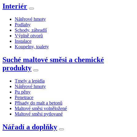
Interiér
Nátěrové hmoty
Podlahy
Schody, zábradlí
Výplně otvorů
Instalace
Koupelny, toalety
Suché maltové směsi a chemické
produkty
Tmely a lepidla
Nátěrové hmoty
Pu pěny
Penetrace
Přísady do malt a betonů
Maltové směsi volněložené
Maltové směsi pytlované
Nářadí a doplňky