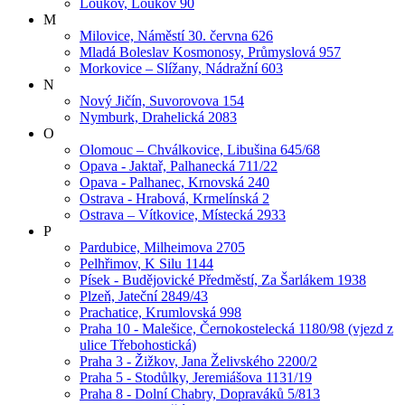
Loukov, Loukov 90
M
Milovice, Náměstí 30. června 626
Mladá Boleslav Kosmonosy, Průmyslová 957
Morkovice – Slížany, Nádražní 603
N
Nový Jičín, Suvorovova 154
Nymburk, Drahelická 2083
O
Olomouc – Chválkovice, Libušina 645/68
Opava - Jaktař, Palhanecká 711/22
Opava - Palhanec, Krnovská 240
Ostrava - Hrabová, Krmelínská 2
Ostrava – Vítkovice, Místecká 2933
P
Pardubice, Milheimova 2705
Pelhřimov, K Silu 1144
Písek - Budějovické Předměstí, Za Šarlákem 1938
Plzeň, Jateční 2849/43
Prachatice, Krumlovská 998
Praha 10 - Malešice, Černokostelecká 1180/98 (vjezd z
ulice Třebohostická)
Praha 3 - Žižkov, Jana Želivského 2200/2
Praha 5 - Stodůlky, Jeremiášova 1131/19
Praha 8 - Dolní Chabry, Dopraváků 5/813