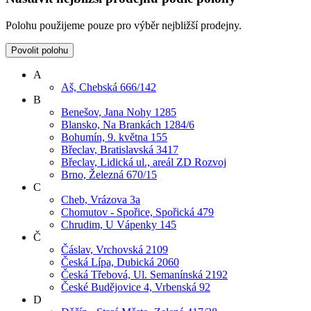
Polohu použijeme pouze pro výběr nejbližší prodejny.
Povolit polohu
A
Aš, Chebská 666/142
B
Benešov, Jana Nohy 1285
Blansko, Na Brankách 1284/6
Bohumín, 9. května 155
Břeclav, Bratislavská 3417
Břeclav, Lidická ul., areál ZD Rozvoj
Brno, Železná 670/15
C
Cheb, Vrázova 3a
Chomutov - Spořice, Spořická 479
Chrudim, U Vápenky 145
Č
Čáslav, Vrchovská 2109
Česká Lípa, Dubická 2060
Česká Třebová, Ul. Semanínská 2192
České Budějovice 4, Vrbenská 92
D