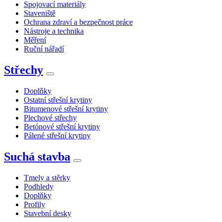
Spojovací materiály
Staveniště
Ochrana zdraví a bezpečnost práce
Nástroje a technika
Měření
Ruční nářadí
Střechy
Doplňky
Ostatní střešní krytiny
Bitumenové střešní krytiny
Plechové střechy
Betónové střešní krytiny
Pálené střešní krytiny
Suchá stavba
Tmely a stěrky
Podhledy
Doplňky
Profily
Stavební desky