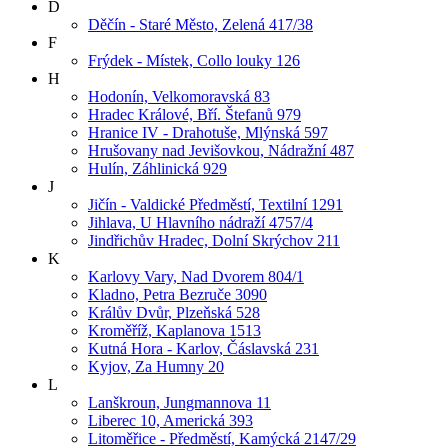
D
Děčín - Staré Město, Zelená 417/38
F
Frýdek - Místek, Collo louky 126
H
Hodonín, Velkomoravská 83
Hradec Králové, Bří. Štefanů 979
Hranice IV - Drahotuše, Mlýnská 597
Hrušovany nad Jevišovkou, Nádražní 487
Hulín, Záhlinická 929
J
Jičín - Valdické Předměstí, Textilní 1291
Jihlava, U Hlavního nádraží 4757/4
Jindřichův Hradec, Dolní Skrýchov 211
K
Karlovy Vary, Nad Dvorem 804/1
Kladno, Petra Bezruče 3090
Králův Dvůr, Plzeňská 528
Kroměříž, Kaplanova 1513
Kutná Hora - Karlov, Čáslavská 231
Kyjov, Za Humny 20
L
Lanškroun, Jungmannova 11
Liberec 10, Americká 393
Litoměřice - Předměstí, Kamýcká 2147/29