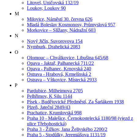
Litovel, Uničovská 132/19
Loukov, Loukov 90
M
Milovice, Náměstí 30. června 626
Mladá Boleslav Kosmonosy, Průmyslová 957
Morkovice – Slížany, Nádražní 603
N
Nový Jičín, Suvorovova 154
Nymburk, Drahelická 2083
O
Olomouc – Chválkovice, Libušina 645/68
Opava - Jaktař, Palhanecká 711/22
Opava - Palhanec, Krnovská 240
Ostrava - Hrabová, Krmelínská 2
Ostrava – Vítkovice, Místecká 2933
P
Pardubice, Milheimova 2705
Pelhřimov, K Silu 1144
Písek - Budějovické Předměstí, Za Šarlákem 1938
Plzeň, Jateční 2849/43
Prachatice, Krumlovská 998
Praha 10 - Malešice, Černokostelecká 1180/98 (vjezd z
ulice Třebohostická)
Praha 3 - Žižkov, Jana Želivského 2200/2
Praha 5 - Stodůlky, Jeremiášova 1131/19