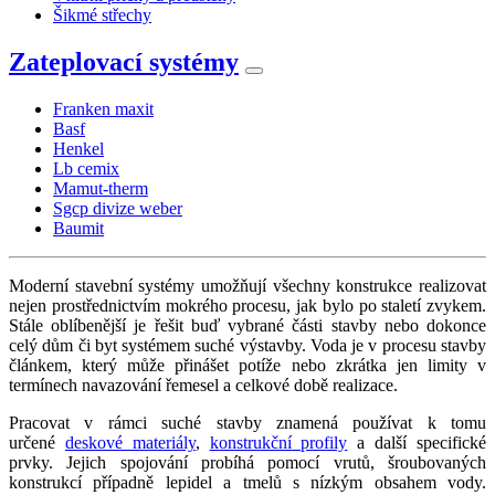
Šikmé střechy
Zateplovací systémy
Franken maxit
Basf
Henkel
Lb cemix
Mamut-therm
Sgcp divize weber
Baumit
Moderní stavební systémy umožňují všechny konstrukce realizovat
nejen prostřednictvím mokrého procesu, jak bylo po staletí zvykem.
Stále oblíbenější je řešit buď vybrané části stavby nebo dokonce
celý dům či byt systémem suché výstavby. Voda je v procesu stavby
článkem, který může přinášet potíže nebo zkrátka jen limity v
termínech navazování řemesel a celkové době realizace.
Pracovat v rámci suché stavby znamená používat k tomu
určené
deskové materiály
,
konstrukční profily
a další specifické
prvky. Jejich spojování probíhá pomocí vrutů, šroubovaných
konstrukcí případně lepidel a tmelů s nízkým obsahem vody.