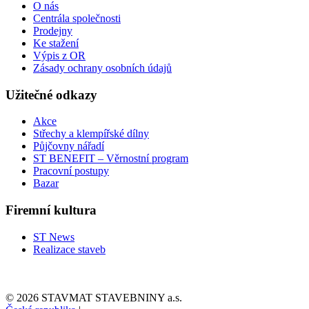
O nás
Centrála společnosti
Prodejny
Ke stažení
Výpis z OR
Zásady ochrany osobních údajů
Užitečné odkazy
Akce
Střechy a klempířské dílny
Půjčovny nářadí
ST BENEFIT – Věrnostní program
Pracovní postupy
Bazar
Firemní kultura
ST News
Realizace staveb
© 2026 STAVMAT STAVEBNINY a.s.