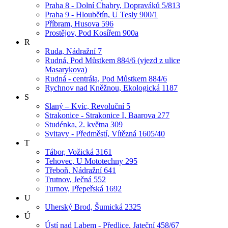
Praha 8 - Dolní Chabry, Dopraváků 5/813
Praha 9 - Hloubětín, U Tesly 900/1
Příbram, Husova 596
Prostějov, Pod Kosířem 900a
R
Ruda, Nádražní 7
Rudná, Pod Můstkem 884/6 (vjezd z ulice
Masarykova)
Rudná - centrála, Pod Můstkem 884/6
Rychnov nad Kněžnou, Ekologická 1187
S
Slaný – Kvíc, Revoluční 5
Strakonice - Strakonice I, Baarova 277
Studénka, 2. května 309
Svitavy - Předměstí, Vítězná 1605/40
T
Tábor, Vožická 3161
Tehovec, U Mototechny 295
Třeboň, Nádražní 641
Trutnov, Ječná 552
Turnov, Přepeřská 1692
U
Uherský Brod, Šumická 2325
Ú
Ústí nad Labem - Předlice, Jateční 458/67