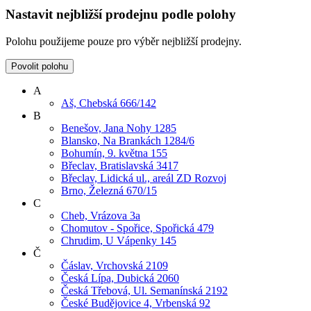
Nastavit nejbližší prodejnu podle polohy
Polohu použijeme pouze pro výběr nejbližší prodejny.
Povolit polohu
A
Aš, Chebská 666/142
B
Benešov, Jana Nohy 1285
Blansko, Na Brankách 1284/6
Bohumín, 9. května 155
Břeclav, Bratislavská 3417
Břeclav, Lidická ul., areál ZD Rozvoj
Brno, Železná 670/15
C
Cheb, Vrázova 3a
Chomutov - Spořice, Spořická 479
Chrudim, U Vápenky 145
Č
Čáslav, Vrchovská 2109
Česká Lípa, Dubická 2060
Česká Třebová, Ul. Semanínská 2192
České Budějovice 4, Vrbenská 92