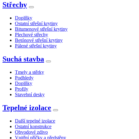
Střechy
Doplňky
Ostatní střešní krytiny
Bitumenové střešní krytiny
Plechové střechy
Betónové střešní krytiny
Pálené střešní krytiny
Suchá stavba
Tmely a stěrky
Podhledy
Doplňky
Profily
Stavební desky
Tepelné izolace
Další tepelné izolace
Ostatní konstrukce
Obvodové zdivo
Vnitřní příčky a předstěny