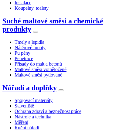
Instalace
Koupelny, toalety
Suché maltové směsi a chemické
produkty
Tmely a lepidla
Nátěrové hmoty
Pu pěny
Penetrace
Přísady do malt a betonů
Maltové směsi volněložené
Maltové směsi pytlované
Nářadí a doplňky
Spojovací materiály
Staveniště
Ochrana zdraví a bezpečnost práce
Nástroje a technika
Měření
Ruční nářadí