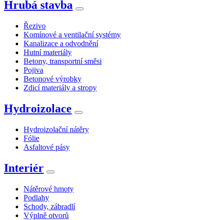
Hrubá stavba
Řezivo
Komínové a ventilační systémy
Kanalizace a odvodnění
Hutní materiály
Betony, transportní směsi
Pojiva
Betonové výrobky
Zdicí materiály a stropy
Hydroizolace
Hydroizolační nátěry
Fólie
Asfaltové pásy
Interiér
Nátěrové hmoty
Podlahy
Schody, zábradlí
Výplně otvorů