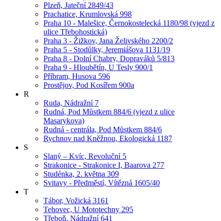
Plzeň, Jateční 2849/43
Prachatice, Krumlovská 998
Praha 10 - Malešice, Černokostelecká 1180/98 (vjezd z
ulice Třebohostická)
Praha 3 - Žižkov, Jana Želivského 2200/2
Praha 5 - Stodůlky, Jeremiášova 1131/19
Praha 8 - Dolní Chabry, Dopraváků 5/813
Praha 9 - Hloubětín, U Tesly 900/1
Příbram, Husova 596
Prostějov, Pod Kosířem 900a
R
Ruda, Nádražní 7
Rudná, Pod Můstkem 884/6 (vjezd z ulice
Masarykova)
Rudná - centrála, Pod Můstkem 884/6
Rychnov nad Kněžnou, Ekologická 1187
S
Slaný – Kvíc, Revoluční 5
Strakonice - Strakonice I, Baarova 277
Studénka, 2. května 309
Svitavy - Předměstí, Vítězná 1605/40
T
Tábor, Vožická 3161
Tehovec, U Mototechny 295
Třeboň, Nádražní 641