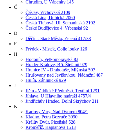
Chrudim, U Vápenky 145
Č
Čáslav, Vrchovská 2109
Česká Lípa, Dubická 2060
Česká Třebová, Ul. Semanínská 2192
České Budějovice 4, Vrbenská 92
D
Děčín - Staré Město, Zelená 417/38
F
Frýdek - Místek, Collo louky 126
H
Hodonín, Velkomoravská 83
Hradec Králové, Bří. Štefanů 979
Hranice IV - Drahotuše, Mlýnská 597
Hrušovany nad Jevišovkou, Nádražní 487
Hulín, Záhlinická 929
J
Jičín - Valdické Předměstí, Textilní 1291
Jihlava, U Hlavního nádraží 4757/4
Jindřichův Hradec, Dolní Skrýchov 211
K
Karlovy Vary, Nad Dvorem 804/1
Kladno, Petra Bezruče 3090
Králův Dvůr, Plzeňská 528
Kroměříž, Kaplanova 1513