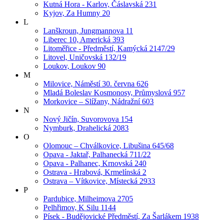
Kutná Hora - Karlov, Čáslavská 231
Kyjov, Za Humny 20
L
Lanškroun, Jungmannova 11
Liberec 10, Americká 393
Litoměřice - Předměstí, Kamýcká 2147/29
Litovel, Uničovská 132/19
Loukov, Loukov 90
M
Milovice, Náměstí 30. června 626
Mladá Boleslav Kosmonosy, Průmyslová 957
Morkovice – Slížany, Nádražní 603
N
Nový Jičín, Suvorovova 154
Nymburk, Drahelická 2083
O
Olomouc – Chválkovice, Libušina 645/68
Opava - Jaktař, Palhanecká 711/22
Opava - Palhanec, Krnovská 240
Ostrava - Hrabová, Krmelínská 2
Ostrava – Vítkovice, Místecká 2933
P
Pardubice, Milheimova 2705
Pelhřimov, K Silu 1144
Písek - Budějovické Předměstí, Za Šarlákem 1938