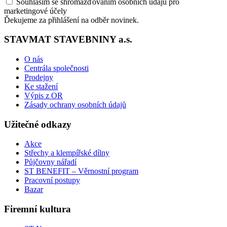
Souhlasím se shromažďováním osobních údajů pro
marketingové účely
Ďekujeme za přihlášení na odběr novinek.
STAVMAT STAVEBNINY a.s.
O nás
Centrála společnosti
Prodejny
Ke stažení
Výpis z OR
Zásady ochrany osobních údajů
Užitečné odkazy
Akce
Střechy a klempířské dílny
Půjčovny nářadí
ST BENEFIT – Věrnostní program
Pracovní postupy
Bazar
Firemní kultura