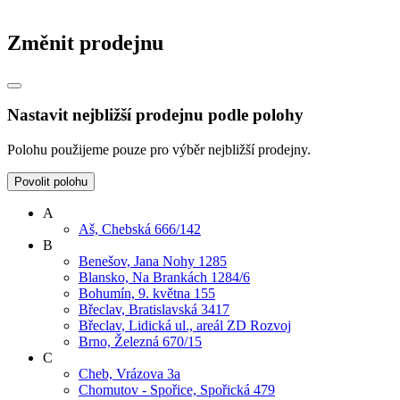
Změnit prodejnu
Nastavit nejbližší prodejnu podle polohy
Polohu použijeme pouze pro výběr nejbližší prodejny.
Povolit polohu
A
Aš, Chebská 666/142
B
Benešov, Jana Nohy 1285
Blansko, Na Brankách 1284/6
Bohumín, 9. května 155
Břeclav, Bratislavská 3417
Břeclav, Lidická ul., areál ZD Rozvoj
Brno, Železná 670/15
C
Cheb, Vrázova 3a
Chomutov - Spořice, Spořická 479