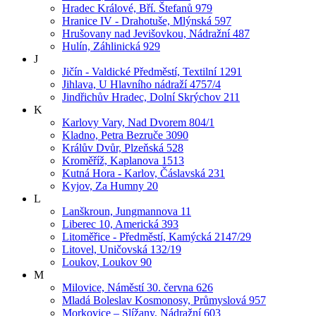
Hradec Králové, Bří. Štefanů 979
Hranice IV - Drahotuše, Mlýnská 597
Hrušovany nad Jevišovkou, Nádražní 487
Hulín, Záhlinická 929
J
Jičín - Valdické Předměstí, Textilní 1291
Jihlava, U Hlavního nádraží 4757/4
Jindřichův Hradec, Dolní Skrýchov 211
K
Karlovy Vary, Nad Dvorem 804/1
Kladno, Petra Bezruče 3090
Králův Dvůr, Plzeňská 528
Kroměříž, Kaplanova 1513
Kutná Hora - Karlov, Čáslavská 231
Kyjov, Za Humny 20
L
Lanškroun, Jungmannova 11
Liberec 10, Americká 393
Litoměřice - Předměstí, Kamýcká 2147/29
Litovel, Uničovská 132/19
Loukov, Loukov 90
M
Milovice, Náměstí 30. června 626
Mladá Boleslav Kosmonosy, Průmyslová 957
Morkovice – Slížany, Nádražní 603