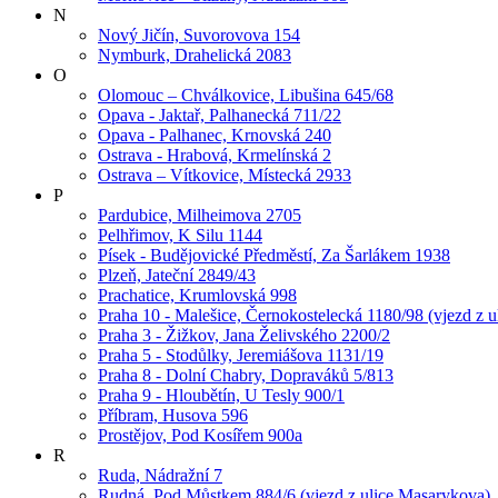
N
Nový Jičín, Suvorovova 154
Nymburk, Drahelická 2083
O
Olomouc – Chválkovice, Libušina 645/68
Opava - Jaktař, Palhanecká 711/22
Opava - Palhanec, Krnovská 240
Ostrava - Hrabová, Krmelínská 2
Ostrava – Vítkovice, Místecká 2933
P
Pardubice, Milheimova 2705
Pelhřimov, K Silu 1144
Písek - Budějovické Předměstí, Za Šarlákem 1938
Plzeň, Jateční 2849/43
Prachatice, Krumlovská 998
Praha 10 - Malešice, Černokostelecká 1180/98 (vjezd z u
Praha 3 - Žižkov, Jana Želivského 2200/2
Praha 5 - Stodůlky, Jeremiášova 1131/19
Praha 8 - Dolní Chabry, Dopraváků 5/813
Praha 9 - Hloubětín, U Tesly 900/1
Příbram, Husova 596
Prostějov, Pod Kosířem 900a
R
Ruda, Nádražní 7
Rudná, Pod Můstkem 884/6 (vjezd z ulice Masarykova)