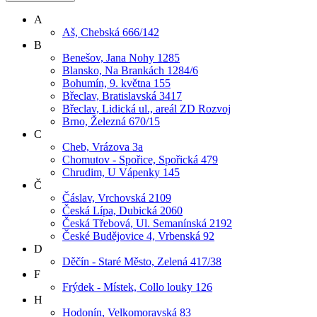
A
Aš, Chebská 666/142
B
Benešov, Jana Nohy 1285
Blansko, Na Brankách 1284/6
Bohumín, 9. května 155
Břeclav, Bratislavská 3417
Břeclav, Lidická ul., areál ZD Rozvoj
Brno, Železná 670/15
C
Cheb, Vrázova 3a
Chomutov - Spořice, Spořická 479
Chrudim, U Vápenky 145
Č
Čáslav, Vrchovská 2109
Česká Lípa, Dubická 2060
Česká Třebová, Ul. Semanínská 2192
České Budějovice 4, Vrbenská 92
D
Děčín - Staré Město, Zelená 417/38
F
Frýdek - Místek, Collo louky 126
H
Hodonín, Velkomoravská 83