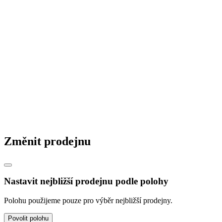
© 2026 STAVMAT STAVEBNINY a.s.
Česká republika
|
Slovensko
|
Maďarsko
|
Změnit prodejnu
Nastavit nejbližší prodejnu podle polohy
Polohu použijeme pouze pro výběr nejbližší prodejny.
Povolit polohu