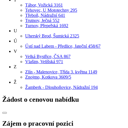
Tábor, Vožická 3161
Tehovec, U Mototechny 295
Třeboň, Nádražní 641
Trutnov, Ječná 552
Turnov, Přepeřská 1692
U
Uherský Brod, Šumická 2325
Ú
Ústí nad Labem - Předlice, Jateční 458/67
V
Velká Bystřice, ČSA 867
Vlašim, Velíšská 971
Z
Zlín - Malenovice, Třída 3. května 1149
Znojmo, Kotkova 3609/5
Ž
Žamberk - Dlouhoňovice, Nádražní 194
Žádost o cenovou nabídku
Zájem o pracovní pozici