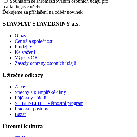
Souhlasím se shromažďováním osobních údajů pro
marketingové účely
Ďekujeme za přihlášení na odběr novinek.
STAVMAT STAVEBNINY a.s.
O nás
Centrála společnosti
Prodejny
Ke stažení
Výpis z OR
Zásady ochrany osobních údajů
Užitečné odkazy
Akce
Střechy a klempířské dílny
Půjčovny nářadí
ST BENEFIT – Věrnostní program
Pracovní postupy
Bazar
Firemní kultura