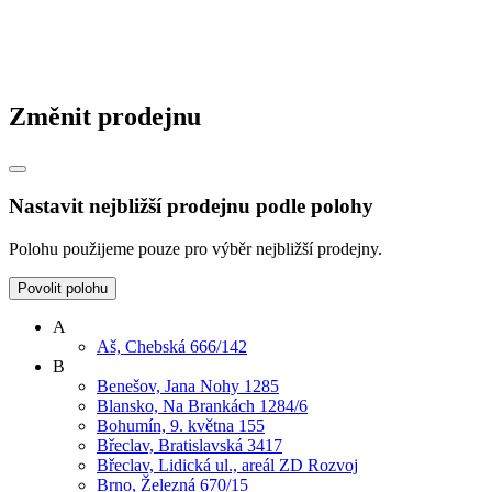
Změnit prodejnu
Nastavit nejbližší prodejnu podle polohy
Polohu použijeme pouze pro výběr nejbližší prodejny.
Povolit polohu
A
Aš, Chebská 666/142
B
Benešov, Jana Nohy 1285
Blansko, Na Brankách 1284/6
Bohumín, 9. května 155
Břeclav, Bratislavská 3417
Břeclav, Lidická ul., areál ZD Rozvoj
Brno, Železná 670/15