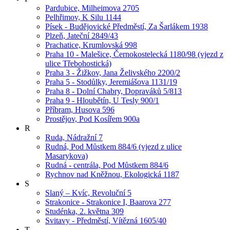
Pardubice, Milheimova 2705
Pelhřimov, K Silu 1144
Písek - Budějovické Předměstí, Za Šarlákem 1938
Plzeň, Jateční 2849/43
Prachatice, Krumlovská 998
Praha 10 - Malešice, Černokostelecká 1180/98 (vjezd z
ulice Třebohostická)
Praha 3 - Žižkov, Jana Želivského 2200/2
Praha 5 - Stodůlky, Jeremiášova 1131/19
Praha 8 - Dolní Chabry, Dopraváků 5/813
Praha 9 - Hloubětín, U Tesly 900/1
Příbram, Husova 596
Prostějov, Pod Kosířem 900a
R
Ruda, Nádražní 7
Rudná, Pod Můstkem 884/6 (vjezd z ulice
Masarykova)
Rudná - centrála, Pod Můstkem 884/6
Rychnov nad Kněžnou, Ekologická 1187
S
Slaný – Kvíc, Revoluční 5
Strakonice - Strakonice I, Baarova 277
Studénka, 2. května 309
Svitavy - Předměstí, Vítězná 1605/40
T