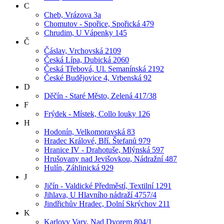
C
Cheb, Vrázova 3a
Chomutov - Spořice, Spořická 479
Chrudim, U Vápenky 145
Č
Čáslav, Vrchovská 2109
Česká Lípa, Dubická 2060
Česká Třebová, Ul. Semanínská 2192
České Budějovice 4, Vrbenská 92
D
Děčín - Staré Město, Zelená 417/38
F
Frýdek - Místek, Collo louky 126
H
Hodonín, Velkomoravská 83
Hradec Králové, Bří. Štefanů 979
Hranice IV - Drahotuše, Mlýnská 597
Hrušovany nad Jevišovkou, Nádražní 487
Hulín, Záhlinická 929
J
Jičín - Valdické Předměstí, Textilní 1291
Jihlava, U Hlavního nádraží 4757/4
Jindřichův Hradec, Dolní Skrýchov 211
K
Karlovy Vary, Nad Dvorem 804/1