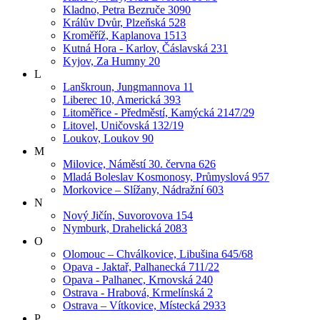
Kladno, Petra Bezruče 3090
Králův Dvůr, Plzeňská 528
Kroměříž, Kaplanova 1513
Kutná Hora - Karlov, Čáslavská 231
Kyjov, Za Humny 20
L
Lanškroun, Jungmannova 11
Liberec 10, Americká 393
Litoměřice - Předměstí, Kamýcká 2147/29
Litovel, Uničovská 132/19
Loukov, Loukov 90
M
Milovice, Náměstí 30. června 626
Mladá Boleslav Kosmonosy, Průmyslová 957
Morkovice – Slížany, Nádražní 603
N
Nový Jičín, Suvorovova 154
Nymburk, Drahelická 2083
O
Olomouc – Chválkovice, Libušina 645/68
Opava - Jaktař, Palhanecká 711/22
Opava - Palhanec, Krnovská 240
Ostrava - Hrabová, Krmelínská 2
Ostrava – Vítkovice, Místecká 2933
P