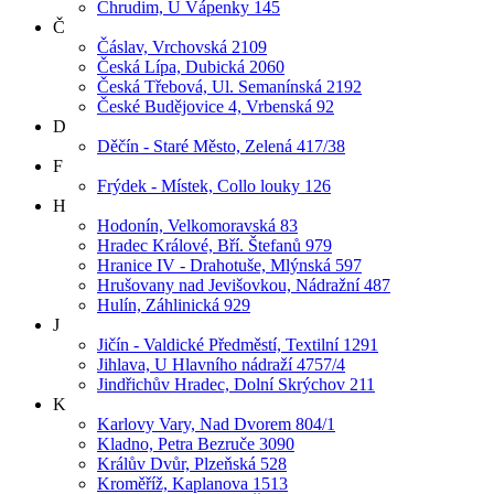
Chrudim, U Vápenky 145
Č
Čáslav, Vrchovská 2109
Česká Lípa, Dubická 2060
Česká Třebová, Ul. Semanínská 2192
České Budějovice 4, Vrbenská 92
D
Děčín - Staré Město, Zelená 417/38
F
Frýdek - Místek, Collo louky 126
H
Hodonín, Velkomoravská 83
Hradec Králové, Bří. Štefanů 979
Hranice IV - Drahotuše, Mlýnská 597
Hrušovany nad Jevišovkou, Nádražní 487
Hulín, Záhlinická 929
J
Jičín - Valdické Předměstí, Textilní 1291
Jihlava, U Hlavního nádraží 4757/4
Jindřichův Hradec, Dolní Skrýchov 211
K
Karlovy Vary, Nad Dvorem 804/1
Kladno, Petra Bezruče 3090
Králův Dvůr, Plzeňská 528
Kroměříž, Kaplanova 1513