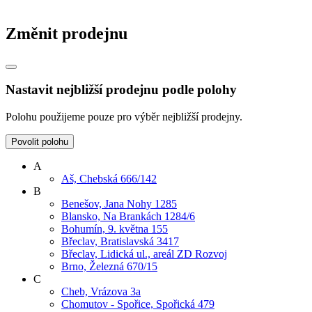
Změnit prodejnu
Nastavit nejbližší prodejnu podle polohy
Polohu použijeme pouze pro výběr nejbližší prodejny.
Povolit polohu
A
Aš, Chebská 666/142
B
Benešov, Jana Nohy 1285
Blansko, Na Brankách 1284/6
Bohumín, 9. května 155
Břeclav, Bratislavská 3417
Břeclav, Lidická ul., areál ZD Rozvoj
Brno, Železná 670/15
C
Cheb, Vrázova 3a
Chomutov - Spořice, Spořická 479