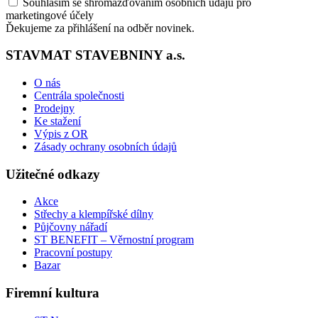
Souhlasím se shromažďováním osobních údajů pro
marketingové účely
Ďekujeme za přihlášení na odběr novinek.
STAVMAT STAVEBNINY a.s.
O nás
Centrála společnosti
Prodejny
Ke stažení
Výpis z OR
Zásady ochrany osobních údajů
Užitečné odkazy
Akce
Střechy a klempířské dílny
Půjčovny nářadí
ST BENEFIT – Věrnostní program
Pracovní postupy
Bazar
Firemní kultura