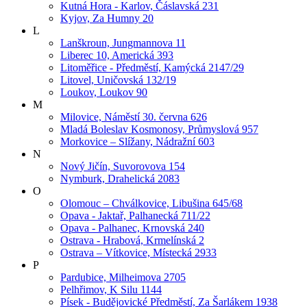
Kutná Hora - Karlov, Čáslavská 231
Kyjov, Za Humny 20
L
Lanškroun, Jungmannova 11
Liberec 10, Americká 393
Litoměřice - Předměstí, Kamýcká 2147/29
Litovel, Uničovská 132/19
Loukov, Loukov 90
M
Milovice, Náměstí 30. června 626
Mladá Boleslav Kosmonosy, Průmyslová 957
Morkovice – Slížany, Nádražní 603
N
Nový Jičín, Suvorovova 154
Nymburk, Drahelická 2083
O
Olomouc – Chválkovice, Libušina 645/68
Opava - Jaktař, Palhanecká 711/22
Opava - Palhanec, Krnovská 240
Ostrava - Hrabová, Krmelínská 2
Ostrava – Vítkovice, Místecká 2933
P
Pardubice, Milheimova 2705
Pelhřimov, K Silu 1144
Písek - Budějovické Předměstí, Za Šarlákem 1938