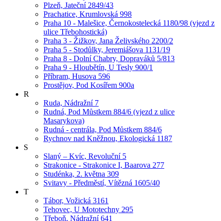
Plzeň, Jateční 2849/43
Prachatice, Krumlovská 998
Praha 10 - Malešice, Černokostelecká 1180/98 (vjezd z
ulice Třebohostická)
Praha 3 - Žižkov, Jana Želivského 2200/2
Praha 5 - Stodůlky, Jeremiášova 1131/19
Praha 8 - Dolní Chabry, Dopraváků 5/813
Praha 9 - Hloubětín, U Tesly 900/1
Příbram, Husova 596
Prostějov, Pod Kosířem 900a
R
Ruda, Nádražní 7
Rudná, Pod Můstkem 884/6 (vjezd z ulice
Masarykova)
Rudná - centrála, Pod Můstkem 884/6
Rychnov nad Kněžnou, Ekologická 1187
S
Slaný – Kvíc, Revoluční 5
Strakonice - Strakonice I, Baarova 277
Studénka, 2. května 309
Svitavy - Předměstí, Vítězná 1605/40
T
Tábor, Vožická 3161
Tehovec, U Mototechny 295
Třeboň, Nádražní 641