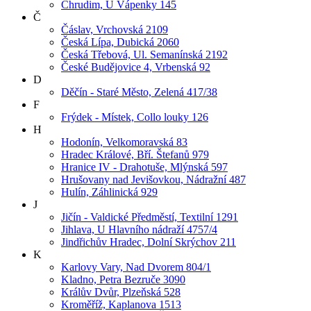
Chrudim, U Vápenky 145
Č
Čáslav, Vrchovská 2109
Česká Lípa, Dubická 2060
Česká Třebová, Ul. Semanínská 2192
České Budějovice 4, Vrbenská 92
D
Děčín - Staré Město, Zelená 417/38
F
Frýdek - Místek, Collo louky 126
H
Hodonín, Velkomoravská 83
Hradec Králové, Bří. Štefanů 979
Hranice IV - Drahotuše, Mlýnská 597
Hrušovany nad Jevišovkou, Nádražní 487
Hulín, Záhlinická 929
J
Jičín - Valdické Předměstí, Textilní 1291
Jihlava, U Hlavního nádraží 4757/4
Jindřichův Hradec, Dolní Skrýchov 211
K
Karlovy Vary, Nad Dvorem 804/1
Kladno, Petra Bezruče 3090
Králův Dvůr, Plzeňská 528
Kroměříž, Kaplanova 1513