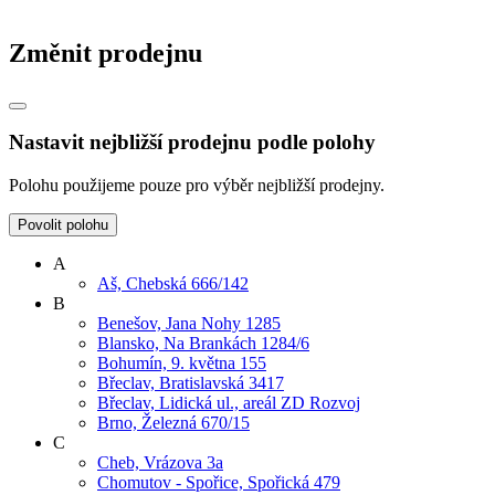
Změnit prodejnu
Nastavit nejbližší prodejnu podle polohy
Polohu použijeme pouze pro výběr nejbližší prodejny.
Povolit polohu
A
Aš, Chebská 666/142
B
Benešov, Jana Nohy 1285
Blansko, Na Brankách 1284/6
Bohumín, 9. května 155
Břeclav, Bratislavská 3417
Břeclav, Lidická ul., areál ZD Rozvoj
Brno, Železná 670/15
C
Cheb, Vrázova 3a
Chomutov - Spořice, Spořická 479