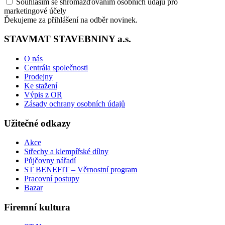
Souhlasím se shromažďováním osobních údajů pro
marketingové účely
Ďekujeme za přihlášení na odběr novinek.
STAVMAT STAVEBNINY a.s.
O nás
Centrála společnosti
Prodejny
Ke stažení
Výpis z OR
Zásady ochrany osobních údajů
Užitečné odkazy
Akce
Střechy a klempířské dílny
Půjčovny nářadí
ST BENEFIT – Věrnostní program
Pracovní postupy
Bazar
Firemní kultura