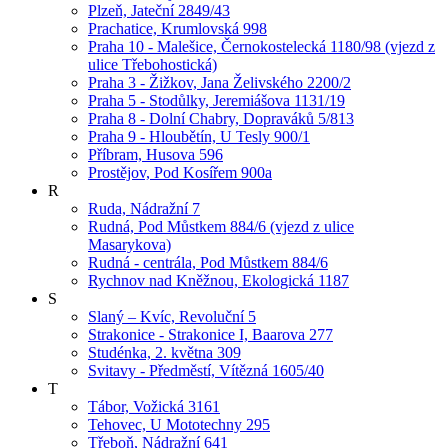
Plzeň, Jateční 2849/43
Prachatice, Krumlovská 998
Praha 10 - Malešice, Černokostelecká 1180/98 (vjezd z
ulice Třebohostická)
Praha 3 - Žižkov, Jana Želivského 2200/2
Praha 5 - Stodůlky, Jeremiášova 1131/19
Praha 8 - Dolní Chabry, Dopraváků 5/813
Praha 9 - Hloubětín, U Tesly 900/1
Příbram, Husova 596
Prostějov, Pod Kosířem 900a
R
Ruda, Nádražní 7
Rudná, Pod Můstkem 884/6 (vjezd z ulice
Masarykova)
Rudná - centrála, Pod Můstkem 884/6
Rychnov nad Kněžnou, Ekologická 1187
S
Slaný – Kvíc, Revoluční 5
Strakonice - Strakonice I, Baarova 277
Studénka, 2. května 309
Svitavy - Předměstí, Vítězná 1605/40
T
Tábor, Vožická 3161
Tehovec, U Mototechny 295
Třeboň, Nádražní 641