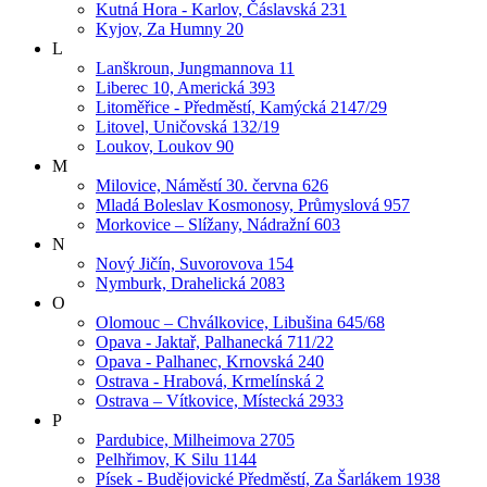
Kutná Hora - Karlov, Čáslavská 231
Kyjov, Za Humny 20
L
Lanškroun, Jungmannova 11
Liberec 10, Americká 393
Litoměřice - Předměstí, Kamýcká 2147/29
Litovel, Uničovská 132/19
Loukov, Loukov 90
M
Milovice, Náměstí 30. června 626
Mladá Boleslav Kosmonosy, Průmyslová 957
Morkovice – Slížany, Nádražní 603
N
Nový Jičín, Suvorovova 154
Nymburk, Drahelická 2083
O
Olomouc – Chválkovice, Libušina 645/68
Opava - Jaktař, Palhanecká 711/22
Opava - Palhanec, Krnovská 240
Ostrava - Hrabová, Krmelínská 2
Ostrava – Vítkovice, Místecká 2933
P
Pardubice, Milheimova 2705
Pelhřimov, K Silu 1144
Písek - Budějovické Předměstí, Za Šarlákem 1938