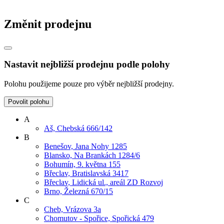
Změnit prodejnu
Nastavit nejbližší prodejnu podle polohy
Polohu použijeme pouze pro výběr nejbližší prodejny.
Povolit polohu
A
Aš, Chebská 666/142
B
Benešov, Jana Nohy 1285
Blansko, Na Brankách 1284/6
Bohumín, 9. května 155
Břeclav, Bratislavská 3417
Břeclav, Lidická ul., areál ZD Rozvoj
Brno, Železná 670/15
C
Cheb, Vrázova 3a
Chomutov - Spořice, Spořická 479