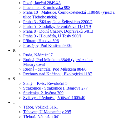
Plzeň, Jateční 2849/43
Prachatice, Krumlovská 998
Praha 10 - Malešice, Černokostelecká 1180/98 (vjezd z
ulice Třebohostická)
Praha 3 - Žižkov, Jana Želivského 2200/2
Praha 5 - Stodůlky, Jeremiášova 1131/19
Praha 8 - Dolní Chabry, Dopraváků 5/813
Praha 9 - Hloubětín, U Tesly 900/1
Příbram, Husova 596
Prostějov, Pod Kosířem 900a
R
Ruda, Nádražní 7
Rudná, Pod Můstkem 884/6 (vjezd z ulice
Masarykova)
Rudná - centrála, Pod Můstkem 884/6
Rychnov nad Kněžnou, Ekologická 1187
S
Slaný – Kvíc, Revoluční 5
Strakonice - Strakonice I, Baarova 277
Studénka, 2. května 309
Svitavy - Předměstí, Vítězná 1605/40
T
Tábor, Vožická 3161
Tehovec, U Mototechny 295
Třeboň, Nádražní 641