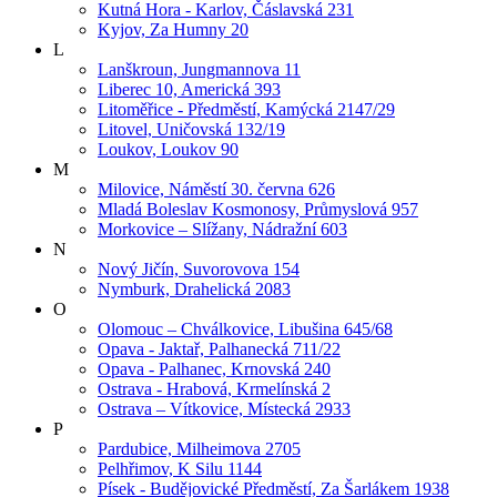
Kutná Hora - Karlov, Čáslavská 231
Kyjov, Za Humny 20
L
Lanškroun, Jungmannova 11
Liberec 10, Americká 393
Litoměřice - Předměstí, Kamýcká 2147/29
Litovel, Uničovská 132/19
Loukov, Loukov 90
M
Milovice, Náměstí 30. června 626
Mladá Boleslav Kosmonosy, Průmyslová 957
Morkovice – Slížany, Nádražní 603
N
Nový Jičín, Suvorovova 154
Nymburk, Drahelická 2083
O
Olomouc – Chválkovice, Libušina 645/68
Opava - Jaktař, Palhanecká 711/22
Opava - Palhanec, Krnovská 240
Ostrava - Hrabová, Krmelínská 2
Ostrava – Vítkovice, Místecká 2933
P
Pardubice, Milheimova 2705
Pelhřimov, K Silu 1144
Písek - Budějovické Předměstí, Za Šarlákem 1938