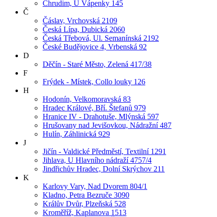
Chrudim, U Vápenky 145
Č
Čáslav, Vrchovská 2109
Česká Lípa, Dubická 2060
Česká Třebová, Ul. Semanínská 2192
České Budějovice 4, Vrbenská 92
D
Děčín - Staré Město, Zelená 417/38
F
Frýdek - Místek, Collo louky 126
H
Hodonín, Velkomoravská 83
Hradec Králové, Bří. Štefanů 979
Hranice IV - Drahotuše, Mlýnská 597
Hrušovany nad Jevišovkou, Nádražní 487
Hulín, Záhlinická 929
J
Jičín - Valdické Předměstí, Textilní 1291
Jihlava, U Hlavního nádraží 4757/4
Jindřichův Hradec, Dolní Skrýchov 211
K
Karlovy Vary, Nad Dvorem 804/1
Kladno, Petra Bezruče 3090
Králův Dvůr, Plzeňská 528
Kroměříž, Kaplanova 1513