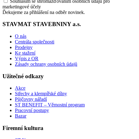
Souhlasím se shromažďováním osobních údajů pro
marketingové účely
Ďekujeme za přihlášení na odběr novinek.
STAVMAT STAVEBNINY a.s.
O nás
Centrála společnosti
Prodejny
Ke stažení
Výpis z OR
Zásady ochrany osobních údajů
Užitečné odkazy
Akce
Střechy a klempířské dílny
Půjčovny nářadí
ST BENEFIT – Věrnostní program
Pracovní postupy
Bazar
Firemní kultura