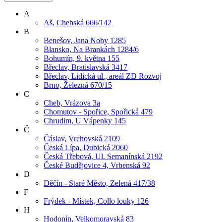
A
Aš, Chebská 666/142
B
Benešov, Jana Nohy 1285
Blansko, Na Brankách 1284/6
Bohumín, 9. května 155
Břeclav, Bratislavská 3417
Břeclav, Lidická ul., areál ZD Rozvoj
Brno, Železná 670/15
C
Cheb, Vrázova 3a
Chomutov - Spořice, Spořická 479
Chrudim, U Vápenky 145
Č
Čáslav, Vrchovská 2109
Česká Lípa, Dubická 2060
Česká Třebová, Ul. Semanínská 2192
České Budějovice 4, Vrbenská 92
D
Děčín - Staré Město, Zelená 417/38
F
Frýdek - Místek, Collo louky 126
H
Hodonín, Velkomoravská 83