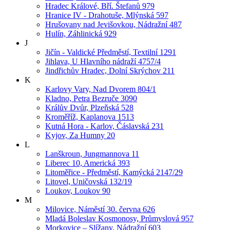
Hradec Králové, Bří. Štefanů 979
Hranice IV - Drahotuše, Mlýnská 597
Hrušovany nad Jevišovkou, Nádražní 487
Hulín, Záhlinická 929
J
Jičín - Valdické Předměstí, Textilní 1291
Jihlava, U Hlavního nádraží 4757/4
Jindřichův Hradec, Dolní Skrýchov 211
K
Karlovy Vary, Nad Dvorem 804/1
Kladno, Petra Bezruče 3090
Králův Dvůr, Plzeňská 528
Kroměříž, Kaplanova 1513
Kutná Hora - Karlov, Čáslavská 231
Kyjov, Za Humny 20
L
Lanškroun, Jungmannova 11
Liberec 10, Americká 393
Litoměřice - Předměstí, Kamýcká 2147/29
Litovel, Uničovská 132/19
Loukov, Loukov 90
M
Milovice, Náměstí 30. června 626
Mladá Boleslav Kosmonosy, Průmyslová 957
Morkovice – Slížany, Nádražní 603