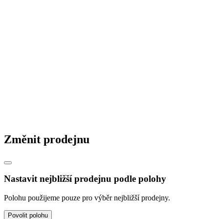
© 2026 STAVMAT STAVEBNINY a.s.
Česká republika
|
Slovensko
|
Maďarsko
|
Změnit prodejnu
Nastavit nejbližší prodejnu podle polohy
Polohu použijeme pouze pro výběr nejbližší prodejny.
Povolit polohu