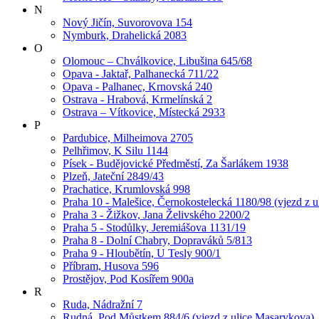
N
Nový Jičín, Suvorovova 154
Nymburk, Drahelická 2083
O
Olomouc – Chválkovice, Libušina 645/68
Opava - Jaktař, Palhanecká 711/22
Opava - Palhanec, Krnovská 240
Ostrava - Hrabová, Krmelínská 2
Ostrava – Vítkovice, Místecká 2933
P
Pardubice, Milheimova 2705
Pelhřimov, K Silu 1144
Písek - Budějovické Předměstí, Za Šarlákem 1938
Plzeň, Jateční 2849/43
Prachatice, Krumlovská 998
Praha 10 - Malešice, Černokostelecká 1180/98 (vjezd z u
Praha 3 - Žižkov, Jana Želivského 2200/2
Praha 5 - Stodůlky, Jeremiášova 1131/19
Praha 8 - Dolní Chabry, Dopraváků 5/813
Praha 9 - Hloubětín, U Tesly 900/1
Příbram, Husova 596
Prostějov, Pod Kosířem 900a
R
Ruda, Nádražní 7
Rudná, Pod Můstkem 884/6 (vjezd z ulice Masarykova)