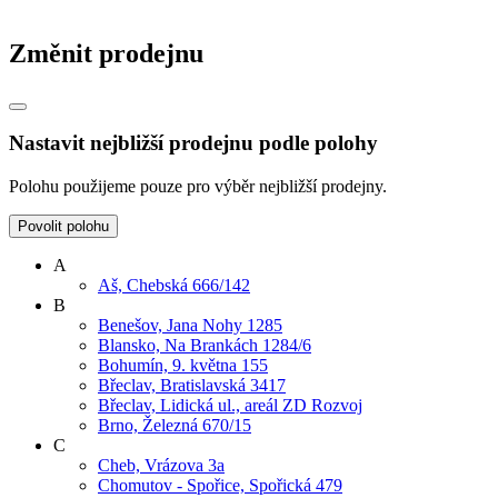
Změnit prodejnu
Nastavit nejbližší prodejnu podle polohy
Polohu použijeme pouze pro výběr nejbližší prodejny.
Povolit polohu
A
Aš, Chebská 666/142
B
Benešov, Jana Nohy 1285
Blansko, Na Brankách 1284/6
Bohumín, 9. května 155
Břeclav, Bratislavská 3417
Břeclav, Lidická ul., areál ZD Rozvoj
Brno, Železná 670/15
C
Cheb, Vrázova 3a
Chomutov - Spořice, Spořická 479