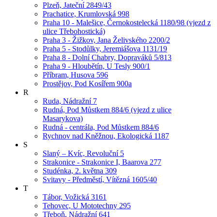
Plzeň, Jateční 2849/43
Prachatice, Krumlovská 998
Praha 10 - Malešice, Černokostelecká 1180/98 (vjezd z
ulice Třebohostická)
Praha 3 - Žižkov, Jana Želivského 2200/2
Praha 5 - Stodůlky, Jeremiášova 1131/19
Praha 8 - Dolní Chabry, Dopraváků 5/813
Praha 9 - Hloubětín, U Tesly 900/1
Příbram, Husova 596
Prostějov, Pod Kosířem 900a
R
Ruda, Nádražní 7
Rudná, Pod Můstkem 884/6 (vjezd z ulice
Masarykova)
Rudná - centrála, Pod Můstkem 884/6
Rychnov nad Kněžnou, Ekologická 1187
S
Slaný – Kvíc, Revoluční 5
Strakonice - Strakonice I, Baarova 277
Studénka, 2. května 309
Svitavy - Předměstí, Vítězná 1605/40
T
Tábor, Vožická 3161
Tehovec, U Mototechny 295
Třeboň, Nádražní 641