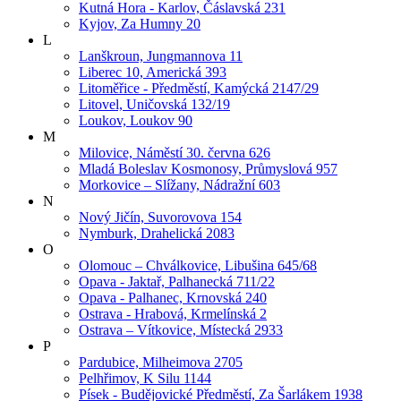
Kutná Hora - Karlov, Čáslavská 231
Kyjov, Za Humny 20
L
Lanškroun, Jungmannova 11
Liberec 10, Americká 393
Litoměřice - Předměstí, Kamýcká 2147/29
Litovel, Uničovská 132/19
Loukov, Loukov 90
M
Milovice, Náměstí 30. června 626
Mladá Boleslav Kosmonosy, Průmyslová 957
Morkovice – Slížany, Nádražní 603
N
Nový Jičín, Suvorovova 154
Nymburk, Drahelická 2083
O
Olomouc – Chválkovice, Libušina 645/68
Opava - Jaktař, Palhanecká 711/22
Opava - Palhanec, Krnovská 240
Ostrava - Hrabová, Krmelínská 2
Ostrava – Vítkovice, Místecká 2933
P
Pardubice, Milheimova 2705
Pelhřimov, K Silu 1144
Písek - Budějovické Předměstí, Za Šarlákem 1938