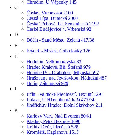
Chrudim, U Vápenky 145
Č
Čáslav, Vrchovská 2109
Česká Lípa, Dubická 2060
Česká Třebová, Ul. Semanínská 2192
České Budějovice 4, Vrbenská 92
D
Děčín - Staré Město, Zelená 417/38
F
Frýdek - Místek, Collo louky 126
H
Hodonín, Velkomoravská 83
Hradec Králové, Bří. Štefanů 979
Hranice IV - Drahotuše, Mlýnská 597
Hrušovany nad Jevišovkou, Nádražní 487
Hulín, Záhlinická 929
J
Jičín - Valdické Předměstí, Textilní 1291
Jihlava, U Hlavního nádraží 4757/4
Jindřichův Hradec, Dolní Skrýchov 211
K
Karlovy Vary, Nad Dvorem 804/1
Kladno, Petra Bezruče 3090
Králův Dvůr, Plzeňská 528
Kroměříž, Kaplanova 1513