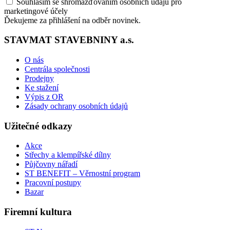
Souhlasím se shromažďováním osobních údajů pro
marketingové účely
Ďekujeme za přihlášení na odběr novinek.
STAVMAT STAVEBNINY a.s.
O nás
Centrála společnosti
Prodejny
Ke stažení
Výpis z OR
Zásady ochrany osobních údajů
Užitečné odkazy
Akce
Střechy a klempířské dílny
Půjčovny nářadí
ST BENEFIT – Věrnostní program
Pracovní postupy
Bazar
Firemní kultura