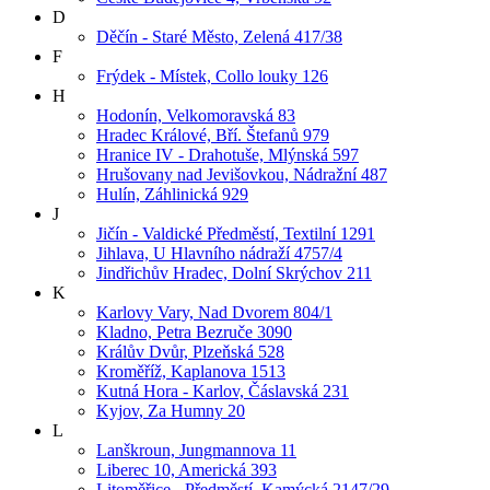
D
Děčín - Staré Město, Zelená 417/38
F
Frýdek - Místek, Collo louky 126
H
Hodonín, Velkomoravská 83
Hradec Králové, Bří. Štefanů 979
Hranice IV - Drahotuše, Mlýnská 597
Hrušovany nad Jevišovkou, Nádražní 487
Hulín, Záhlinická 929
J
Jičín - Valdické Předměstí, Textilní 1291
Jihlava, U Hlavního nádraží 4757/4
Jindřichův Hradec, Dolní Skrýchov 211
K
Karlovy Vary, Nad Dvorem 804/1
Kladno, Petra Bezruče 3090
Králův Dvůr, Plzeňská 528
Kroměříž, Kaplanova 1513
Kutná Hora - Karlov, Čáslavská 231
Kyjov, Za Humny 20
L
Lanškroun, Jungmannova 11
Liberec 10, Americká 393
Litoměřice - Předměstí, Kamýcká 2147/29