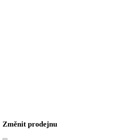
Firemní kultura
ST News
Realizace staveb
© 2026 STAVMAT STAVEBNINY a.s.
Česká republika
|
Slovensko
|
Maďarsko
|
Změnit prodejnu