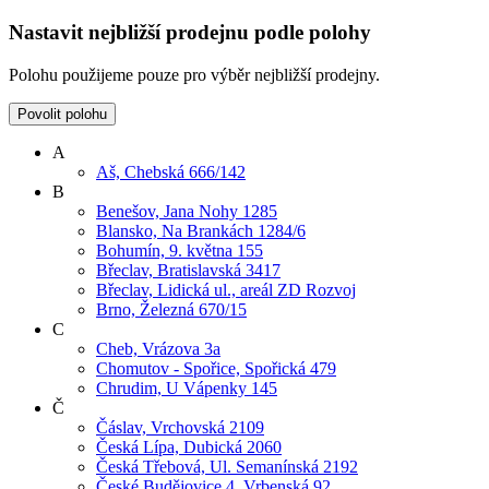
Nastavit nejbližší prodejnu podle polohy
Polohu použijeme pouze pro výběr nejbližší prodejny.
Povolit polohu
A
Aš, Chebská 666/142
B
Benešov, Jana Nohy 1285
Blansko, Na Brankách 1284/6
Bohumín, 9. května 155
Břeclav, Bratislavská 3417
Břeclav, Lidická ul., areál ZD Rozvoj
Brno, Železná 670/15
C
Cheb, Vrázova 3a
Chomutov - Spořice, Spořická 479
Chrudim, U Vápenky 145
Č
Čáslav, Vrchovská 2109
Česká Lípa, Dubická 2060
Česká Třebová, Ul. Semanínská 2192
České Budějovice 4, Vrbenská 92