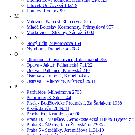
Litovel, Uničovská 132/19
Loukov, Loukov 90
M
Milovice, Náměstí 30. června 626
Mladá Boleslav Kosmonosy, Průmyslová 957
Morkovice – Slížany, Nádražní 603
N
Nový Jičín, Suvorovova 154
Nymburk, Drahelická 2083
O
Olomouc – Chválkovice, Libušina 645/68
Opava - Jaktař, Palhanecká 711/22
Opava - Palhanec, Krnovská 240
Ostrava - Hrabová, Krmelínská 2
Ostrava – Vítkovice, Místecká 2933
P
Pardubice, Milheimova 2705
Pelhřimov, K Silu 1144
Písek - Budějovické Předměstí, Za Šarlákem 1938
Plzeň, Jateční 2849/43
Prachatice, Krumlovská 998
Praha 10 - Malešice, Černokostelecká 1180/98 (vjezd z u
Praha 3 - Žižkov, Jana Želivského 2200/2
Praha 5 - Stodůlky, Jeremiášova 1131/19