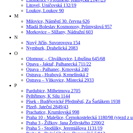
Litovel, Uničovská 132/19
Loukov, Loukov 90
M
Milovice, Náměstí 30. června 626
Mladá Boleslav Kosmonosy, Průmyslová 957
Morkovice – Slížany, Nádražní 603
N
Nový Jičín, Suvorovova 154
Nymburk, Drahelická 2083
O
Olomouc – Chválkovice, Libušina 645/68
Opava - Jaktař, Palhanecká 711/22
Opava - Palhanec, Krnovská 240
Ostrava - Hrabová, Krmelínská 2
Ostrava – Vítkovice, Místecká 2933
P
Pardubice, Milheimova 2705
Pelhřimov, K Silu 1144
Písek - Budějovické Předměstí, Za Šarlákem 1938
Plzeň, Jateční 2849/43
Prachatice, Krumlovská 998
Praha 10 - Malešice, Černokostelecká 1180/98 (vjezd z u
Praha 3 - Žižkov, Jana Želivského 2200/2
Praha 5 - Stodůlky, Jeremiášova 1131/19