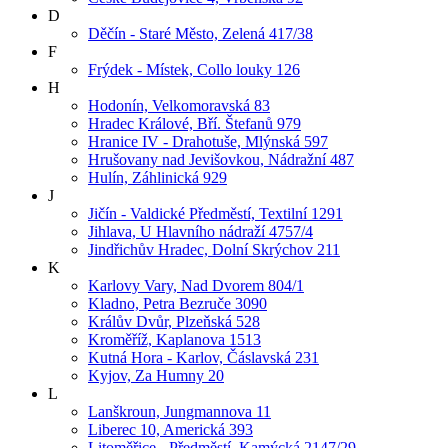
D
Děčín - Staré Město, Zelená 417/38
F
Frýdek - Místek, Collo louky 126
H
Hodonín, Velkomoravská 83
Hradec Králové, Bří. Štefanů 979
Hranice IV - Drahotuše, Mlýnská 597
Hrušovany nad Jevišovkou, Nádražní 487
Hulín, Záhlinická 929
J
Jičín - Valdické Předměstí, Textilní 1291
Jihlava, U Hlavního nádraží 4757/4
Jindřichův Hradec, Dolní Skrýchov 211
K
Karlovy Vary, Nad Dvorem 804/1
Kladno, Petra Bezruče 3090
Králův Dvůr, Plzeňská 528
Kroměříž, Kaplanova 1513
Kutná Hora - Karlov, Čáslavská 231
Kyjov, Za Humny 20
L
Lanškroun, Jungmannova 11
Liberec 10, Americká 393
Litoměřice - Předměstí, Kamýcká 2147/29