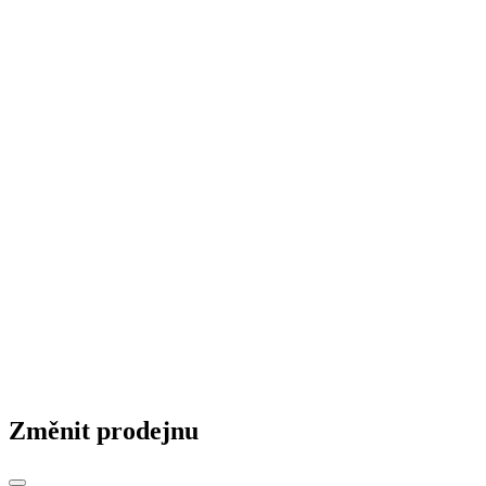
Firemní kultura
ST News
Realizace staveb
© 2026 STAVMAT STAVEBNINY a.s.
Česká republika
|
Slovensko
|
Maďarsko
|
Změnit prodejnu