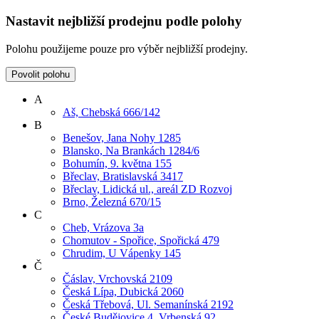
Nastavit nejbližší prodejnu podle polohy
Polohu použijeme pouze pro výběr nejbližší prodejny.
Povolit polohu
A
Aš, Chebská 666/142
B
Benešov, Jana Nohy 1285
Blansko, Na Brankách 1284/6
Bohumín, 9. května 155
Břeclav, Bratislavská 3417
Břeclav, Lidická ul., areál ZD Rozvoj
Brno, Železná 670/15
C
Cheb, Vrázova 3a
Chomutov - Spořice, Spořická 479
Chrudim, U Vápenky 145
Č
Čáslav, Vrchovská 2109
Česká Lípa, Dubická 2060
Česká Třebová, Ul. Semanínská 2192
České Budějovice 4, Vrbenská 92