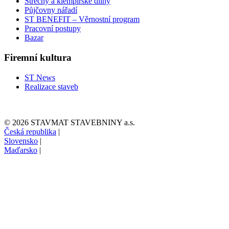
Střechy a klempířské dílny
Půjčovny nářadí
ST BENEFIT – Věrnostní program
Pracovní postupy
Bazar
Firemní kultura
ST News
Realizace staveb
© 2026 STAVMAT STAVEBNINY a.s.
Česká republika
|
Slovensko
|
Maďarsko
|