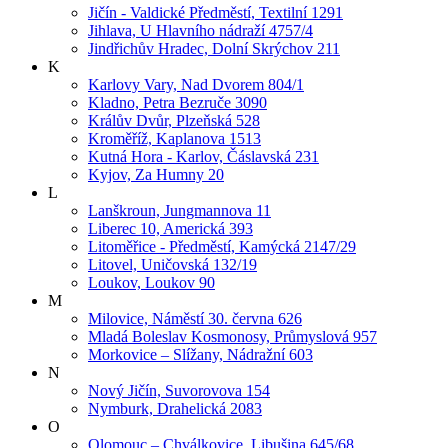
Jičín - Valdické Předměstí, Textilní 1291
Jihlava, U Hlavního nádraží 4757/4
Jindřichův Hradec, Dolní Skrýchov 211
K
Karlovy Vary, Nad Dvorem 804/1
Kladno, Petra Bezruče 3090
Králův Dvůr, Plzeňská 528
Kroměříž, Kaplanova 1513
Kutná Hora - Karlov, Čáslavská 231
Kyjov, Za Humny 20
L
Lanškroun, Jungmannova 11
Liberec 10, Americká 393
Litoměřice - Předměstí, Kamýcká 2147/29
Litovel, Uničovská 132/19
Loukov, Loukov 90
M
Milovice, Náměstí 30. června 626
Mladá Boleslav Kosmonosy, Průmyslová 957
Morkovice – Slížany, Nádražní 603
N
Nový Jičín, Suvorovova 154
Nymburk, Drahelická 2083
O
Olomouc – Chválkovice, Libušina 645/68