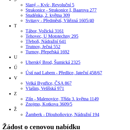
Slaný – Kvíc, Revoluční 5
Strakonice - Strakonice I, Baarova 277
Studénka, 2. května 309
Svitavy - Předměstí, Vítězná 1605/40
T
Tábor, Vožická 3161
Tehovec, U Mototechny 295
Třeboň, Nádražní 641
Trutnov, Ječná 552
Turnov, Přepeřská 1692
U
Uherský Brod, Šumická 2325
Ú
Ústí nad Labem - Předlice, Jateční 458/67
V
Velká Bystřice, ČSA 867
Vlašim, Velíšská 971
Z
Zlín - Malenovice, Třída 3. května 1149
Znojmo, Kotkova 3609/5
Ž
Žamberk - Dlouhoňovice, Nádražní 194
Žádost o cenovou nabídku