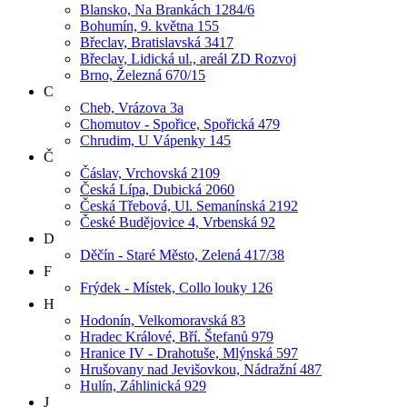
Blansko, Na Brankách 1284/6
Bohumín, 9. května 155
Břeclav, Bratislavská 3417
Břeclav, Lidická ul., areál ZD Rozvoj
Brno, Železná 670/15
C
Cheb, Vrázova 3a
Chomutov - Spořice, Spořická 479
Chrudim, U Vápenky 145
Č
Čáslav, Vrchovská 2109
Česká Lípa, Dubická 2060
Česká Třebová, Ul. Semanínská 2192
České Budějovice 4, Vrbenská 92
D
Děčín - Staré Město, Zelená 417/38
F
Frýdek - Místek, Collo louky 126
H
Hodonín, Velkomoravská 83
Hradec Králové, Bří. Štefanů 979
Hranice IV - Drahotuše, Mlýnská 597
Hrušovany nad Jevišovkou, Nádražní 487
Hulín, Záhlinická 929
J