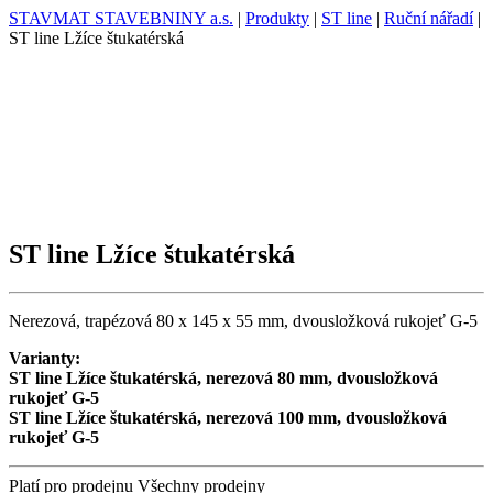
STAVMAT STAVEBNINY a.s.
|
Produkty
|
ST line
|
Ruční nářadí
|
ST line Lžíce štukatérská
ST line Lžíce štukatérská
Nerezová, trapézová 80 x 145 x 55 mm, dvousložková rukojeť G-5
Varianty:
ST line Lžíce štukatérská, nerezová 80 mm, dvousložková
rukojeť G-5
ST line Lžíce štukatérská, nerezová 100 mm, dvousložková
rukojeť G-5
Platí pro prodejnu
Všechny prodejny