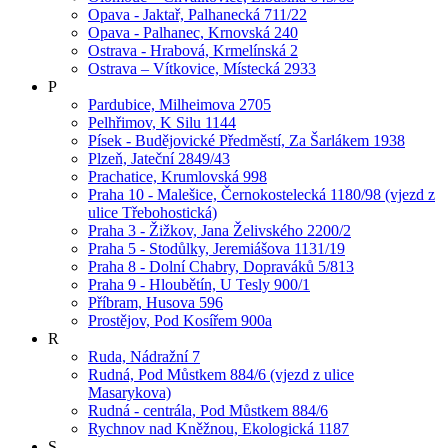
Opava - Jaktař, Palhanecká 711/22
Opava - Palhanec, Krnovská 240
Ostrava - Hrabová, Krmelínská 2
Ostrava – Vítkovice, Místecká 2933
P
Pardubice, Milheimova 2705
Pelhřimov, K Silu 1144
Písek - Budějovické Předměstí, Za Šarlákem 1938
Plzeň, Jateční 2849/43
Prachatice, Krumlovská 998
Praha 10 - Malešice, Černokostelecká 1180/98 (vjezd z
ulice Třebohostická)
Praha 3 - Žižkov, Jana Želivského 2200/2
Praha 5 - Stodůlky, Jeremiášova 1131/19
Praha 8 - Dolní Chabry, Dopraváků 5/813
Praha 9 - Hloubětín, U Tesly 900/1
Příbram, Husova 596
Prostějov, Pod Kosířem 900a
R
Ruda, Nádražní 7
Rudná, Pod Můstkem 884/6 (vjezd z ulice
Masarykova)
Rudná - centrála, Pod Můstkem 884/6
Rychnov nad Kněžnou, Ekologická 1187
S