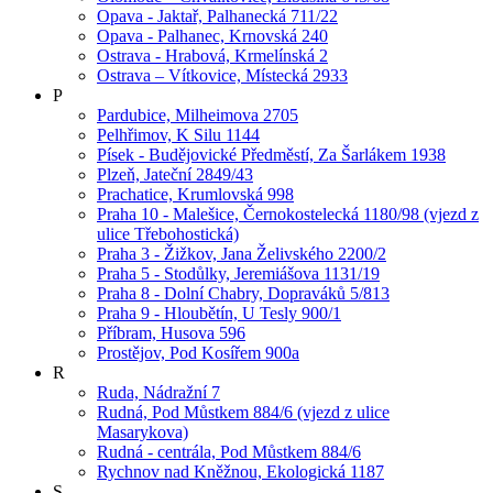
Opava - Jaktař, Palhanecká 711/22
Opava - Palhanec, Krnovská 240
Ostrava - Hrabová, Krmelínská 2
Ostrava – Vítkovice, Místecká 2933
P
Pardubice, Milheimova 2705
Pelhřimov, K Silu 1144
Písek - Budějovické Předměstí, Za Šarlákem 1938
Plzeň, Jateční 2849/43
Prachatice, Krumlovská 998
Praha 10 - Malešice, Černokostelecká 1180/98 (vjezd z
ulice Třebohostická)
Praha 3 - Žižkov, Jana Želivského 2200/2
Praha 5 - Stodůlky, Jeremiášova 1131/19
Praha 8 - Dolní Chabry, Dopraváků 5/813
Praha 9 - Hloubětín, U Tesly 900/1
Příbram, Husova 596
Prostějov, Pod Kosířem 900a
R
Ruda, Nádražní 7
Rudná, Pod Můstkem 884/6 (vjezd z ulice
Masarykova)
Rudná - centrála, Pod Můstkem 884/6
Rychnov nad Kněžnou, Ekologická 1187
S