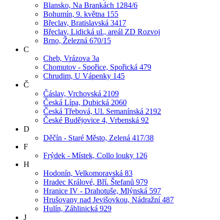
Blansko, Na Brankách 1284/6
Bohumín, 9. května 155
Břeclav, Bratislavská 3417
Břeclav, Lidická ul., areál ZD Rozvoj
Brno, Železná 670/15
C
Cheb, Vrázova 3a
Chomutov - Spořice, Spořická 479
Chrudim, U Vápenky 145
Č
Čáslav, Vrchovská 2109
Česká Lípa, Dubická 2060
Česká Třebová, Ul. Semanínská 2192
České Budějovice 4, Vrbenská 92
D
Děčín - Staré Město, Zelená 417/38
F
Frýdek - Místek, Collo louky 126
H
Hodonín, Velkomoravská 83
Hradec Králové, Bří. Štefanů 979
Hranice IV - Drahotuše, Mlýnská 597
Hrušovany nad Jevišovkou, Nádražní 487
Hulín, Záhlinická 929
J