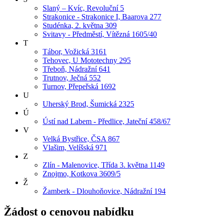
Slaný – Kvíc, Revoluční 5
Strakonice - Strakonice I, Baarova 277
Studénka, 2. května 309
Svitavy - Předměstí, Vítězná 1605/40
T
Tábor, Vožická 3161
Tehovec, U Mototechny 295
Třeboň, Nádražní 641
Trutnov, Ječná 552
Turnov, Přepeřská 1692
U
Uherský Brod, Šumická 2325
Ú
Ústí nad Labem - Předlice, Jateční 458/67
V
Velká Bystřice, ČSA 867
Vlašim, Velíšská 971
Z
Zlín - Malenovice, Třída 3. května 1149
Znojmo, Kotkova 3609/5
Ž
Žamberk - Dlouhoňovice, Nádražní 194
Žádost o cenovou nabídku