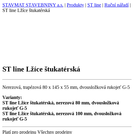
STAVMAT STAVEBNINY a.s.
|
Produkty
|
ST line
|
Ruční nářadí
|
ST line Lžíce štukatérská
ST line Lžíce štukatérská
Nerezová, trapézová 80 x 145 x 55 mm, dvousložková rukojeť G-5
Varianty:
ST line Lžíce štukatérská, nerezová 80 mm, dvousložková
rukojeť G-5
ST line Lžíce štukatérská, nerezová 100 mm, dvousložková
rukojeť G-5
Platí pro prodejnu
Všechny prodejny