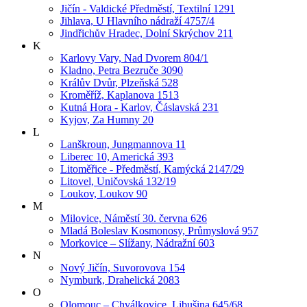
Jičín - Valdické Předměstí, Textilní 1291
Jihlava, U Hlavního nádraží 4757/4
Jindřichův Hradec, Dolní Skrýchov 211
K
Karlovy Vary, Nad Dvorem 804/1
Kladno, Petra Bezruče 3090
Králův Dvůr, Plzeňská 528
Kroměříž, Kaplanova 1513
Kutná Hora - Karlov, Čáslavská 231
Kyjov, Za Humny 20
L
Lanškroun, Jungmannova 11
Liberec 10, Americká 393
Litoměřice - Předměstí, Kamýcká 2147/29
Litovel, Uničovská 132/19
Loukov, Loukov 90
M
Milovice, Náměstí 30. června 626
Mladá Boleslav Kosmonosy, Průmyslová 957
Morkovice – Slížany, Nádražní 603
N
Nový Jičín, Suvorovova 154
Nymburk, Drahelická 2083
O
Olomouc – Chválkovice, Libušina 645/68