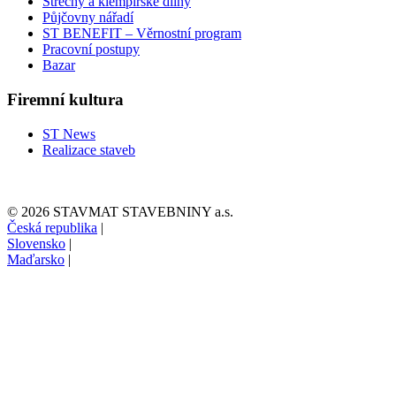
Střechy a klempířské dílny
Půjčovny nářadí
ST BENEFIT – Věrnostní program
Pracovní postupy
Bazar
Firemní kultura
ST News
Realizace staveb
© 2026 STAVMAT STAVEBNINY a.s.
Česká republika
|
Slovensko
|
Maďarsko
|