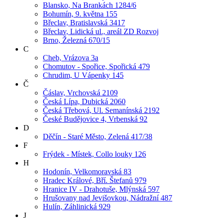
Blansko, Na Brankách 1284/6
Bohumín, 9. května 155
Břeclav, Bratislavská 3417
Břeclav, Lidická ul., areál ZD Rozvoj
Brno, Železná 670/15
C
Cheb, Vrázova 3a
Chomutov - Spořice, Spořická 479
Chrudim, U Vápenky 145
Č
Čáslav, Vrchovská 2109
Česká Lípa, Dubická 2060
Česká Třebová, Ul. Semanínská 2192
České Budějovice 4, Vrbenská 92
D
Děčín - Staré Město, Zelená 417/38
F
Frýdek - Místek, Collo louky 126
H
Hodonín, Velkomoravská 83
Hradec Králové, Bří. Štefanů 979
Hranice IV - Drahotuše, Mlýnská 597
Hrušovany nad Jevišovkou, Nádražní 487
Hulín, Záhlinická 929
J