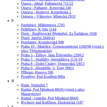
Opava - Jaktař, Palhanecká 711/22
Opava - Palhanec, Krnovská 240
Ostrava - Hrabová, Krmelínská 2
Ostrava – Vítkovice, Místecká 2933
P
Pardubice, Milheimova 2705
Pelhřimov, K Silu 1144
Písek - Budějovické Předměstí, Za Šarlákem 1938
Plzeň, Jateční 2849/43
Prachatice, Krumlovská 998
Praha 10 - Malešice, Černokostelecká 1180/98 (vjezd z
ulice Třebohostická)
Praha 3 - Žižkov, Jana Želivského 2200/2
Praha 5 - Stodůlky, Jeremiášova 1131/19
Praha 8 - Dolní Chabry, Dopraváků 5/813
Praha 9 - Hloubětín, U Tesly 900/1
Příbram, Husova 596
Prostějov, Pod Kosířem 900a
R
Ruda, Nádražní 7
Rudná, Pod Můstkem 884/6 (vjezd z ulice
Masarykova)
Rudná - centrála, Pod Můstkem 884/6
Rychnov nad Kněžnou, Ekologická 1187
S