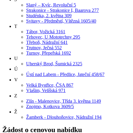
Slaný – Kvíc, Revoluční 5
Strakonice - Strakonice I, Baarova 277
Studénka, 2. května 309
Svitavy - Předměstí, Vítězná 1605/40
T
Tábor, Vožická 3161
Tehovec, U Mototechny 295
Třeboň, Nádražní 641
Trutnov, Ječná 552
Turnov, Přepeřská 1692
U
Uherský Brod, Šumická 2325
Ú
Ústí nad Labem - Předlice, Jateční 458/67
V
Velká Bystřice, ČSA 867
Vlašim, Velíšská 971
Z
Zlín - Malenovice, Třída 3. května 1149
Znojmo, Kotkova 3609/5
Ž
Žamberk - Dlouhoňovice, Nádražní 194
Žádost o cenovou nabídku