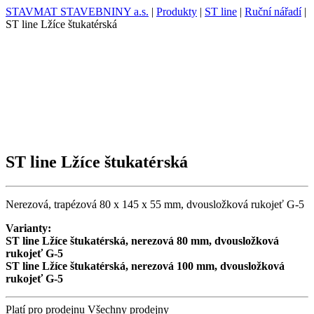
STAVMAT STAVEBNINY a.s.
|
Produkty
|
ST line
|
Ruční nářadí
|
ST line Lžíce štukatérská
ST line Lžíce štukatérská
Nerezová, trapézová 80 x 145 x 55 mm, dvousložková rukojeť G-5
Varianty:
ST line Lžíce štukatérská, nerezová 80 mm, dvousložková
rukojeť G-5
ST line Lžíce štukatérská, nerezová 100 mm, dvousložková
rukojeť G-5
Platí pro prodejnu
Všechny prodejny