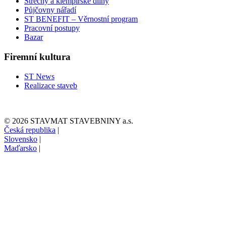
Střechy a klempířské dílny
Půjčovny nářadí
ST BENEFIT – Věrnostní program
Pracovní postupy
Bazar
Firemní kultura
ST News
Realizace staveb
© 2026 STAVMAT STAVEBNINY a.s.
Česká republika
|
Slovensko
|
Maďarsko
|