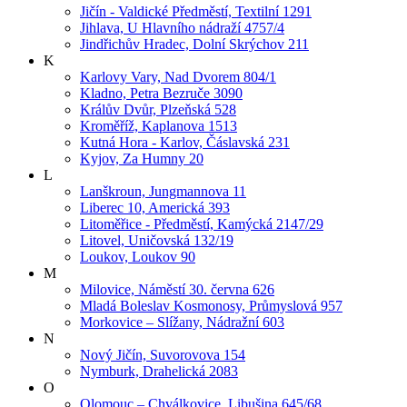
Jičín - Valdické Předměstí, Textilní 1291
Jihlava, U Hlavního nádraží 4757/4
Jindřichův Hradec, Dolní Skrýchov 211
K
Karlovy Vary, Nad Dvorem 804/1
Kladno, Petra Bezruče 3090
Králův Dvůr, Plzeňská 528
Kroměříž, Kaplanova 1513
Kutná Hora - Karlov, Čáslavská 231
Kyjov, Za Humny 20
L
Lanškroun, Jungmannova 11
Liberec 10, Americká 393
Litoměřice - Předměstí, Kamýcká 2147/29
Litovel, Uničovská 132/19
Loukov, Loukov 90
M
Milovice, Náměstí 30. června 626
Mladá Boleslav Kosmonosy, Průmyslová 957
Morkovice – Slížany, Nádražní 603
N
Nový Jičín, Suvorovova 154
Nymburk, Drahelická 2083
O
Olomouc – Chválkovice, Libušina 645/68