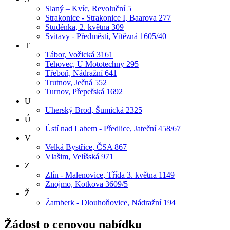
Slaný – Kvíc, Revoluční 5
Strakonice - Strakonice I, Baarova 277
Studénka, 2. května 309
Svitavy - Předměstí, Vítězná 1605/40
T
Tábor, Vožická 3161
Tehovec, U Mototechny 295
Třeboň, Nádražní 641
Trutnov, Ječná 552
Turnov, Přepeřská 1692
U
Uherský Brod, Šumická 2325
Ú
Ústí nad Labem - Předlice, Jateční 458/67
V
Velká Bystřice, ČSA 867
Vlašim, Velíšská 971
Z
Zlín - Malenovice, Třída 3. května 1149
Znojmo, Kotkova 3609/5
Ž
Žamberk - Dlouhoňovice, Nádražní 194
Žádost o cenovou nabídku