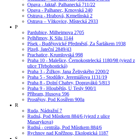
Opava - Jaktař, Palhanecká 711/22
Opava - Palhanec, Krnovská 240
Ostrava - Hrabová, Krmelínská 2
Ostrava – Vítkovice, Místecká 2933
P
Pardubice, Milheimova 2705
Pelhřimov, K Silu 1144
Písek - Budějovické Předměstí, Za Šarlákem 1938
Plzeň, Jateční 2849/43
Prachatice, Krumlovská 998
Praha 10 - Malešice, Černokostelecká 1180/98 (vjezd z
ulice Třebohostická)
Praha 3 - Žižkov, Jana Želivského 2200/2
Praha 5 - Stodůlky, Jeremiášova 1131/19
Praha 8 - Dolní Chabry, Dopraváků 5/813
Praha 9 - Hloubětín, U Tesly 900/1
Příbram, Husova 596
Prostějov, Pod Kosířem 900a
R
Ruda, Nádražní 7
Rudná, Pod Můstkem 884/6 (vjezd z ulice
Masarykova)
Rudná - centrála, Pod Můstkem 884/6
Rychnov nad Kněžnou, Ekologická 1187
S