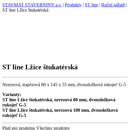
STAVMAT STAVEBNINY a.s.
|
Produkty
|
ST line
|
Ruční nářadí
|
ST line Lžíce štukatérská
ST line Lžíce štukatérská
Nerezová, trapézová 80 x 145 x 55 mm, dvousložková rukojeť G-5
Varianty:
ST line Lžíce štukatérská, nerezová 80 mm, dvousložková
rukojeť G-5
ST line Lžíce štukatérská, nerezová 100 mm, dvousložková
rukojeť G-5
Platí pro prodejnu
Všechny prodejny