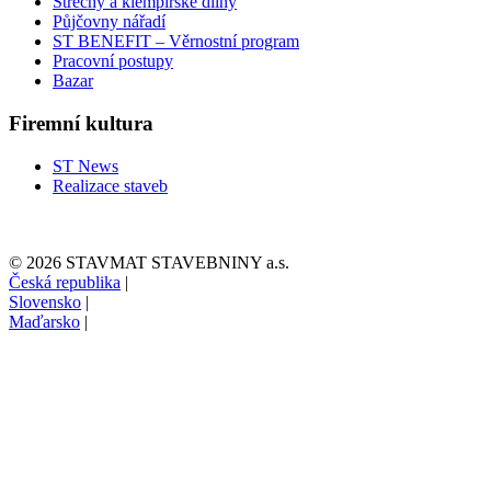
Střechy a klempířské dílny
Půjčovny nářadí
ST BENEFIT – Věrnostní program
Pracovní postupy
Bazar
Firemní kultura
ST News
Realizace staveb
© 2026 STAVMAT STAVEBNINY a.s.
Česká republika
|
Slovensko
|
Maďarsko
|