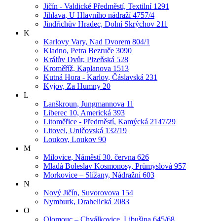
Jičín - Valdické Předměstí, Textilní 1291
Jihlava, U Hlavního nádraží 4757/4
Jindřichův Hradec, Dolní Skrýchov 211
K
Karlovy Vary, Nad Dvorem 804/1
Kladno, Petra Bezruče 3090
Králův Dvůr, Plzeňská 528
Kroměříž, Kaplanova 1513
Kutná Hora - Karlov, Čáslavská 231
Kyjov, Za Humny 20
L
Lanškroun, Jungmannova 11
Liberec 10, Americká 393
Litoměřice - Předměstí, Kamýcká 2147/29
Litovel, Uničovská 132/19
Loukov, Loukov 90
M
Milovice, Náměstí 30. června 626
Mladá Boleslav Kosmonosy, Průmyslová 957
Morkovice – Slížany, Nádražní 603
N
Nový Jičín, Suvorovova 154
Nymburk, Drahelická 2083
O
Olomouc – Chválkovice, Libušina 645/68