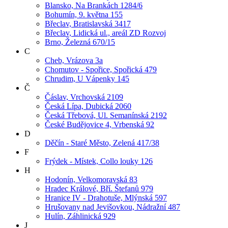
Blansko, Na Brankách 1284/6
Bohumín, 9. května 155
Břeclav, Bratislavská 3417
Břeclav, Lidická ul., areál ZD Rozvoj
Brno, Železná 670/15
C
Cheb, Vrázova 3a
Chomutov - Spořice, Spořická 479
Chrudim, U Vápenky 145
Č
Čáslav, Vrchovská 2109
Česká Lípa, Dubická 2060
Česká Třebová, Ul. Semanínská 2192
České Budějovice 4, Vrbenská 92
D
Děčín - Staré Město, Zelená 417/38
F
Frýdek - Místek, Collo louky 126
H
Hodonín, Velkomoravská 83
Hradec Králové, Bří. Štefanů 979
Hranice IV - Drahotuše, Mlýnská 597
Hrušovany nad Jevišovkou, Nádražní 487
Hulín, Záhlinická 929
J