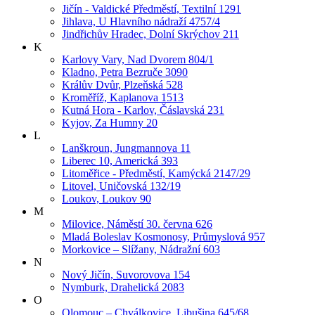
Jičín - Valdické Předměstí, Textilní 1291
Jihlava, U Hlavního nádraží 4757/4
Jindřichův Hradec, Dolní Skrýchov 211
K
Karlovy Vary, Nad Dvorem 804/1
Kladno, Petra Bezruče 3090
Králův Dvůr, Plzeňská 528
Kroměříž, Kaplanova 1513
Kutná Hora - Karlov, Čáslavská 231
Kyjov, Za Humny 20
L
Lanškroun, Jungmannova 11
Liberec 10, Americká 393
Litoměřice - Předměstí, Kamýcká 2147/29
Litovel, Uničovská 132/19
Loukov, Loukov 90
M
Milovice, Náměstí 30. června 626
Mladá Boleslav Kosmonosy, Průmyslová 957
Morkovice – Slížany, Nádražní 603
N
Nový Jičín, Suvorovova 154
Nymburk, Drahelická 2083
O
Olomouc – Chválkovice, Libušina 645/68