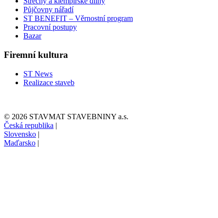
Střechy a klempířské dílny
Půjčovny nářadí
ST BENEFIT – Věrnostní program
Pracovní postupy
Bazar
Firemní kultura
ST News
Realizace staveb
© 2026 STAVMAT STAVEBNINY a.s.
Česká republika
|
Slovensko
|
Maďarsko
|