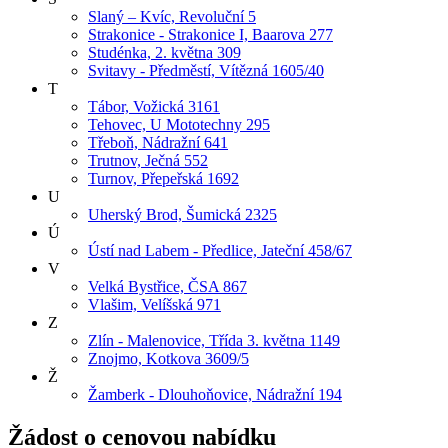
Slaný – Kvíc, Revoluční 5
Strakonice - Strakonice I, Baarova 277
Studénka, 2. května 309
Svitavy - Předměstí, Vítězná 1605/40
T
Tábor, Vožická 3161
Tehovec, U Mototechny 295
Třeboň, Nádražní 641
Trutnov, Ječná 552
Turnov, Přepeřská 1692
U
Uherský Brod, Šumická 2325
Ú
Ústí nad Labem - Předlice, Jateční 458/67
V
Velká Bystřice, ČSA 867
Vlašim, Velíšská 971
Z
Zlín - Malenovice, Třída 3. května 1149
Znojmo, Kotkova 3609/5
Ž
Žamberk - Dlouhoňovice, Nádražní 194
Žádost o cenovou nabídku