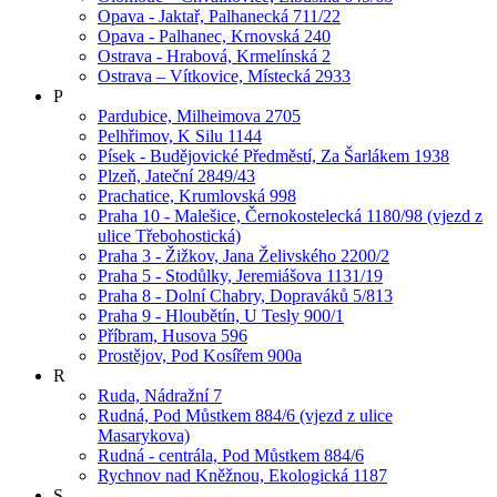
Opava - Jaktař, Palhanecká 711/22
Opava - Palhanec, Krnovská 240
Ostrava - Hrabová, Krmelínská 2
Ostrava – Vítkovice, Místecká 2933
P
Pardubice, Milheimova 2705
Pelhřimov, K Silu 1144
Písek - Budějovické Předměstí, Za Šarlákem 1938
Plzeň, Jateční 2849/43
Prachatice, Krumlovská 998
Praha 10 - Malešice, Černokostelecká 1180/98 (vjezd z
ulice Třebohostická)
Praha 3 - Žižkov, Jana Želivského 2200/2
Praha 5 - Stodůlky, Jeremiášova 1131/19
Praha 8 - Dolní Chabry, Dopraváků 5/813
Praha 9 - Hloubětín, U Tesly 900/1
Příbram, Husova 596
Prostějov, Pod Kosířem 900a
R
Ruda, Nádražní 7
Rudná, Pod Můstkem 884/6 (vjezd z ulice
Masarykova)
Rudná - centrála, Pod Můstkem 884/6
Rychnov nad Kněžnou, Ekologická 1187
S