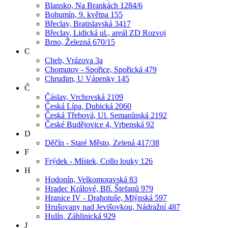
Blansko, Na Brankách 1284/6
Bohumín, 9. května 155
Břeclav, Bratislavská 3417
Břeclav, Lidická ul., areál ZD Rozvoj
Brno, Železná 670/15
C
Cheb, Vrázova 3a
Chomutov - Spořice, Spořická 479
Chrudim, U Vápenky 145
Č
Čáslav, Vrchovská 2109
Česká Lípa, Dubická 2060
Česká Třebová, Ul. Semanínská 2192
České Budějovice 4, Vrbenská 92
D
Děčín - Staré Město, Zelená 417/38
F
Frýdek - Místek, Collo louky 126
H
Hodonín, Velkomoravská 83
Hradec Králové, Bří. Štefanů 979
Hranice IV - Drahotuše, Mlýnská 597
Hrušovany nad Jevišovkou, Nádražní 487
Hulín, Záhlinická 929
J