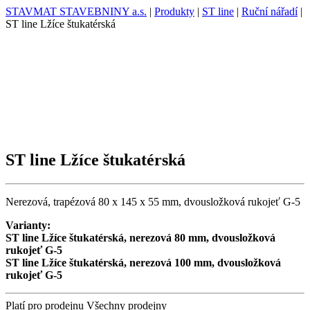
STAVMAT STAVEBNINY a.s.
|
Produkty
|
ST line
|
Ruční nářadí
|
ST line Lžíce štukatérská
ST line Lžíce štukatérská
Nerezová, trapézová 80 x 145 x 55 mm, dvousložková rukojeť G-5
Varianty:
ST line Lžíce štukatérská, nerezová 80 mm, dvousložková
rukojeť G-5
ST line Lžíce štukatérská, nerezová 100 mm, dvousložková
rukojeť G-5
Platí pro prodejnu
Všechny prodejny