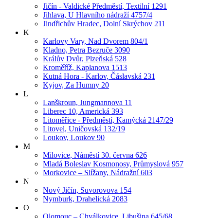
Jičín - Valdické Předměstí, Textilní 1291
Jihlava, U Hlavního nádraží 4757/4
Jindřichův Hradec, Dolní Skrýchov 211
K
Karlovy Vary, Nad Dvorem 804/1
Kladno, Petra Bezruče 3090
Králův Dvůr, Plzeňská 528
Kroměříž, Kaplanova 1513
Kutná Hora - Karlov, Čáslavská 231
Kyjov, Za Humny 20
L
Lanškroun, Jungmannova 11
Liberec 10, Americká 393
Litoměřice - Předměstí, Kamýcká 2147/29
Litovel, Uničovská 132/19
Loukov, Loukov 90
M
Milovice, Náměstí 30. června 626
Mladá Boleslav Kosmonosy, Průmyslová 957
Morkovice – Slížany, Nádražní 603
N
Nový Jičín, Suvorovova 154
Nymburk, Drahelická 2083
O
Olomouc – Chválkovice, Libušina 645/68