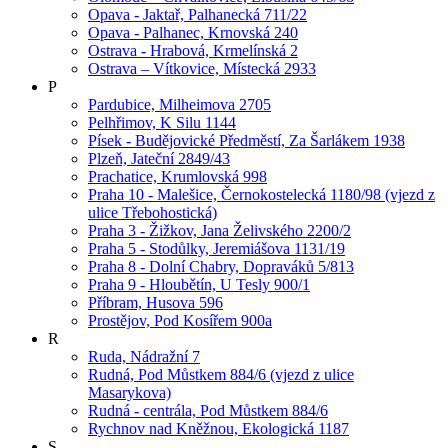
Opava - Jaktař, Palhanecká 711/22
Opava - Palhanec, Krnovská 240
Ostrava - Hrabová, Krmelínská 2
Ostrava – Vítkovice, Místecká 2933
P
Pardubice, Milheimova 2705
Pelhřimov, K Silu 1144
Písek - Budějovické Předměstí, Za Šarlákem 1938
Plzeň, Jateční 2849/43
Prachatice, Krumlovská 998
Praha 10 - Malešice, Černokostelecká 1180/98 (vjezd z
ulice Třebohostická)
Praha 3 - Žižkov, Jana Želivského 2200/2
Praha 5 - Stodůlky, Jeremiášova 1131/19
Praha 8 - Dolní Chabry, Dopraváků 5/813
Praha 9 - Hloubětín, U Tesly 900/1
Příbram, Husova 596
Prostějov, Pod Kosířem 900a
R
Ruda, Nádražní 7
Rudná, Pod Můstkem 884/6 (vjezd z ulice
Masarykova)
Rudná - centrála, Pod Můstkem 884/6
Rychnov nad Kněžnou, Ekologická 1187
S