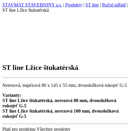
STAVMAT STAVEBNINY a.s.
|
Produkty
|
ST line
|
Ruční nářadí
|
ST line Lžíce štukatérská
ST line Lžíce štukatérská
Nerezová, trapézová 80 x 145 x 55 mm, dvousložková rukojeť G-5
Varianty:
ST line Lžíce štukatérská, nerezová 80 mm, dvousložková
rukojeť G-5
ST line Lžíce štukatérská, nerezová 100 mm, dvousložková
rukojeť G-5
Platí pro prodejnu
Všechny prodejny