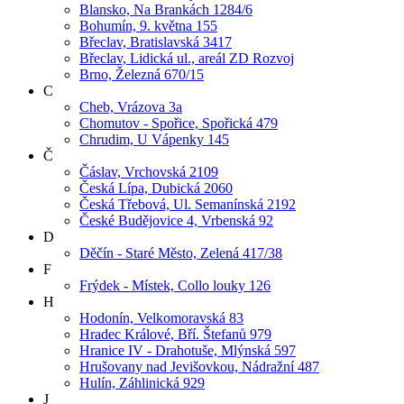
Blansko, Na Brankách 1284/6
Bohumín, 9. května 155
Břeclav, Bratislavská 3417
Břeclav, Lidická ul., areál ZD Rozvoj
Brno, Železná 670/15
C
Cheb, Vrázova 3a
Chomutov - Spořice, Spořická 479
Chrudim, U Vápenky 145
Č
Čáslav, Vrchovská 2109
Česká Lípa, Dubická 2060
Česká Třebová, Ul. Semanínská 2192
České Budějovice 4, Vrbenská 92
D
Děčín - Staré Město, Zelená 417/38
F
Frýdek - Místek, Collo louky 126
H
Hodonín, Velkomoravská 83
Hradec Králové, Bří. Štefanů 979
Hranice IV - Drahotuše, Mlýnská 597
Hrušovany nad Jevišovkou, Nádražní 487
Hulín, Záhlinická 929
J