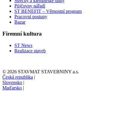
Střechy a klempířské dílny
Půjčovny nářadí
ST BENEFIT – Věrnostní program
Pracovní postupy
Bazar
Firemní kultura
ST News
Realizace staveb
© 2026 STAVMAT STAVEBNINY a.s.
Česká republika
|
Slovensko
|
Maďarsko
|