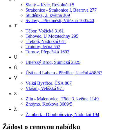
Slaný – Kvíc, Revoluční 5
Strakonice - Strakonice I, Baarova 277
Studénka, 2. května 309
Svitavy - Předměstí, Vítězná 1605/40
T
Tábor, Vožická 3161
Tehovec, U Mototechny 295
Třeboň, Nádražní 641
Trutnov, Ječná 552
Turnov, Přepeřská 1692
U
Uherský Brod, Šumická 2325
Ú
Ústí nad Labem - Předlice, Jateční 458/67
V
Velká Bystřice, ČSA 867
Vlašim, Velíšská 971
Z
Zlín - Malenovice, Třída 3. května 1149
Znojmo, Kotkova 3609/5
Ž
Žamberk - Dlouhoňovice, Nádražní 194
Žádost o cenovou nabídku