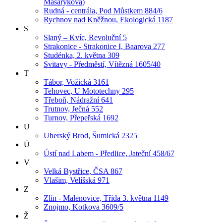
Masarykova)
Rudná - centrála, Pod Můstkem 884/6
Rychnov nad Kněžnou, Ekologická 1187
S
Slaný – Kvíc, Revoluční 5
Strakonice - Strakonice I, Baarova 277
Studénka, 2. května 309
Svitavy - Předměstí, Vítězná 1605/40
T
Tábor, Vožická 3161
Tehovec, U Mototechny 295
Třeboň, Nádražní 641
Trutnov, Ječná 552
Turnov, Přepeřská 1692
U
Uherský Brod, Šumická 2325
Ú
Ústí nad Labem - Předlice, Jateční 458/67
V
Velká Bystřice, ČSA 867
Vlašim, Velíšská 971
Z
Zlín - Malenovice, Třída 3. května 1149
Znojmo, Kotkova 3609/5
Ž