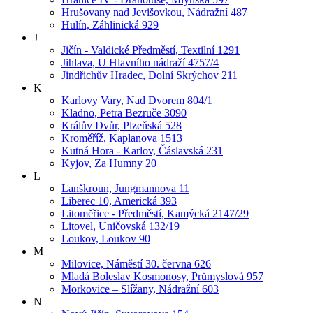
Hrušovany nad Jevišovkou, Nádražní 487
Hulín, Záhlinická 929
J
Jičín - Valdické Předměstí, Textilní 1291
Jihlava, U Hlavního nádraží 4757/4
Jindřichův Hradec, Dolní Skrýchov 211
K
Karlovy Vary, Nad Dvorem 804/1
Kladno, Petra Bezruče 3090
Králův Dvůr, Plzeňská 528
Kroměříž, Kaplanova 1513
Kutná Hora - Karlov, Čáslavská 231
Kyjov, Za Humny 20
L
Lanškroun, Jungmannova 11
Liberec 10, Americká 393
Litoměřice - Předměstí, Kamýcká 2147/29
Litovel, Uničovská 132/19
Loukov, Loukov 90
M
Milovice, Náměstí 30. června 626
Mladá Boleslav Kosmonosy, Průmyslová 957
Morkovice – Slížany, Nádražní 603
N