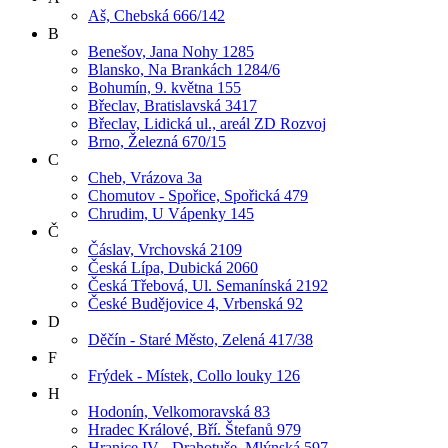
Aš, Chebská 666/142
B
Benešov, Jana Nohy 1285
Blansko, Na Brankách 1284/6
Bohumín, 9. května 155
Břeclav, Bratislavská 3417
Břeclav, Lidická ul., areál ZD Rozvoj
Brno, Železná 670/15
C
Cheb, Vrázova 3a
Chomutov - Spořice, Spořická 479
Chrudim, U Vápenky 145
Č
Čáslav, Vrchovská 2109
Česká Lípa, Dubická 2060
Česká Třebová, Ul. Semanínská 2192
České Budějovice 4, Vrbenská 92
D
Děčín - Staré Město, Zelená 417/38
F
Frýdek - Místek, Collo louky 126
H
Hodonín, Velkomoravská 83
Hradec Králové, Bří. Štefanů 979
Hranice IV - Drahotuše, Mlýnská 597