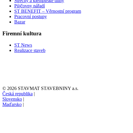
Střechy a klempířské dílny
Půjčovny nářadí
ST BENEFIT – Věrnostní program
Pracovní postupy
Bazar
Firemní kultura
ST News
Realizace staveb
© 2026 STAVMAT STAVEBNINY a.s.
Česká republika
|
Slovensko
|
Maďarsko
|