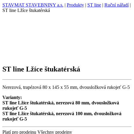
STAVMAT STAVEBNINY a.s.
|
Produkty
|
ST line
|
Ruční nářadí
|
ST line Lžíce štukatérská
ST line Lžíce štukatérská
Nerezová, trapézová 80 x 145 x 55 mm, dvousložková rukojeť G-5
Varianty:
ST line Lžíce štukatérská, nerezová 80 mm, dvousložková
rukojeť G-5
ST line Lžíce štukatérská, nerezová 100 mm, dvousložková
rukojeť G-5
Platí pro prodejnu
Všechny prodejny