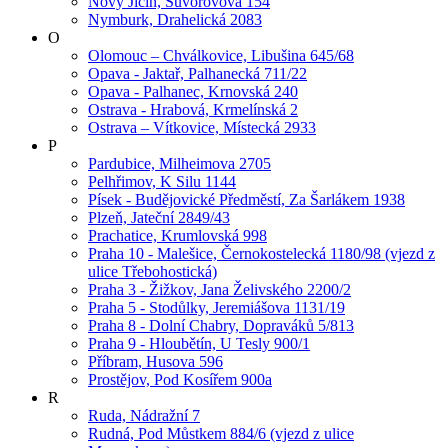
Nový Jičín, Suvorovova 154
Nymburk, Drahelická 2083
O
Olomouc – Chválkovice, Libušina 645/68
Opava - Jaktař, Palhanecká 711/22
Opava - Palhanec, Krnovská 240
Ostrava - Hrabová, Krmelínská 2
Ostrava – Vítkovice, Místecká 2933
P
Pardubice, Milheimova 2705
Pelhřimov, K Silu 1144
Písek - Budějovické Předměstí, Za Šarlákem 1938
Plzeň, Jateční 2849/43
Prachatice, Krumlovská 998
Praha 10 - Malešice, Černokostelecká 1180/98 (vjezd z
ulice Třebohostická)
Praha 3 - Žižkov, Jana Želivského 2200/2
Praha 5 - Stodůlky, Jeremiášova 1131/19
Praha 8 - Dolní Chabry, Dopraváků 5/813
Praha 9 - Hloubětín, U Tesly 900/1
Příbram, Husova 596
Prostějov, Pod Kosířem 900a
R
Ruda, Nádražní 7
Rudná, Pod Můstkem 884/6 (vjezd z ulice