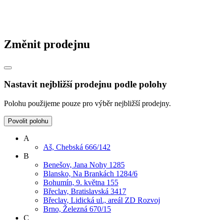
Změnit prodejnu
Nastavit nejbližší prodejnu podle polohy
Polohu použijeme pouze pro výběr nejbližší prodejny.
Povolit polohu
A
Aš, Chebská 666/142
B
Benešov, Jana Nohy 1285
Blansko, Na Brankách 1284/6
Bohumín, 9. května 155
Břeclav, Bratislavská 3417
Břeclav, Lidická ul., areál ZD Rozvoj
Brno, Železná 670/15
C