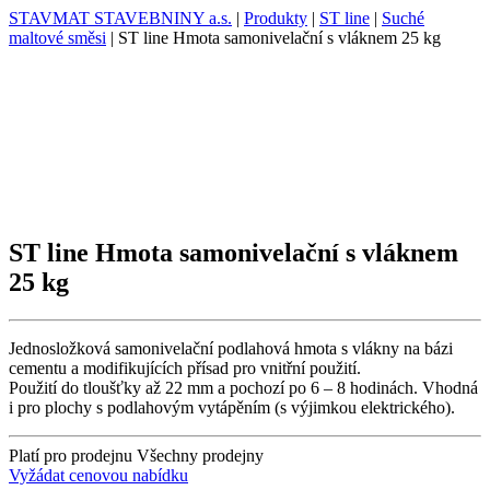
STAVMAT STAVEBNINY a.s.
|
Produkty
|
ST line
|
Suché
maltové směsi
|
ST line Hmota samonivelační s vláknem 25 kg
ST line Hmota samonivelační s vláknem
25 kg
Jednosložková samonivelační podlahová hmota s vlákny na bázi
cementu a modifikujících přísad pro vnitřní použití.
Použití do tloušťky až 22 mm a pochozí po 6 – 8 hodinách. Vhodná
i pro plochy s podlahovým vytápěním (s výjimkou elektrického).
Platí pro prodejnu
Všechny prodejny
Vyžádat cenovou nabídku