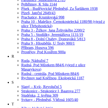
Pelhřimov, K Silu 1144
Písek - Budějovické Předměstí, Za Šarlákem 1938
Plzeň, Jateční 2849/43
Prachatice, Krumlovská 998
Praha 10 - Malešice, Černokostelecká 1180/98 (vjezd z
ulice Třebohostická)
Praha 3 - Žižkov, Jana Želivského 2200/2
Praha 5 - Stodůlky, Jeremiášova 1131/19
Praha 8 - Dolní Chabry, Dopraváků 5/813
Praha 9 - Hloubětín, U Tesly 900/1
Příbram, Husova 596
Prostějov, Pod Kosířem 900a
R
Ruda, Nádražní 7
Rudná, Pod Můstkem 884/6 (vjezd z ulice
Masarykova)
Rudná - centrála, Pod Můstkem 884/6
Rychnov nad Kněžnou, Ekologická 1187
S
Slaný – Kvíc, Revoluční 5
Strakonice - Strakonice I, Baarova 277
Studénka, 2. května 309
Svitavy - Předměstí, Vítězná 1605/40
T