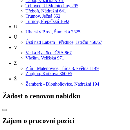
Tábor, Vožická 3161
Tehovec, U Mototechny 295
Třeboň, Nádražní 641
Trutnov, Ječná 552
Turnov, Přepeřská 1692
U
Uherský Brod, Šumická 2325
Ú
Ústí nad Labem - Předlice, Jateční 458/67
V
Velká Bystřice, ČSA 867
Vlašim, Velíšská 971
Z
Zlín - Malenovice, Třída 3. května 1149
Znojmo, Kotkova 3609/5
Ž
Žamberk - Dlouhoňovice, Nádražní 194
Žádost o cenovou nabídku
Zájem o pracovní pozici