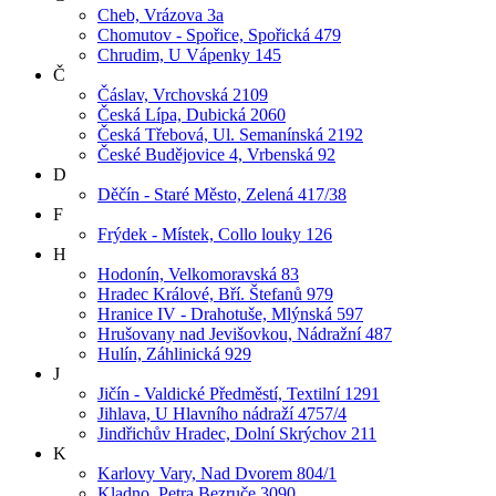
Cheb, Vrázova 3a
Chomutov - Spořice, Spořická 479
Chrudim, U Vápenky 145
Č
Čáslav, Vrchovská 2109
Česká Lípa, Dubická 2060
Česká Třebová, Ul. Semanínská 2192
České Budějovice 4, Vrbenská 92
D
Děčín - Staré Město, Zelená 417/38
F
Frýdek - Místek, Collo louky 126
H
Hodonín, Velkomoravská 83
Hradec Králové, Bří. Štefanů 979
Hranice IV - Drahotuše, Mlýnská 597
Hrušovany nad Jevišovkou, Nádražní 487
Hulín, Záhlinická 929
J
Jičín - Valdické Předměstí, Textilní 1291
Jihlava, U Hlavního nádraží 4757/4
Jindřichův Hradec, Dolní Skrýchov 211
K
Karlovy Vary, Nad Dvorem 804/1
Kladno, Petra Bezruče 3090