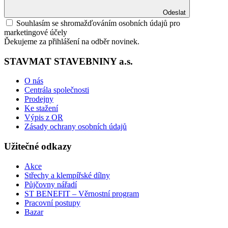
Odeslat
Souhlasím se shromažďováním osobních údajů pro
marketingové účely
Ďekujeme za přihlášení na odběr novinek.
STAVMAT STAVEBNINY a.s.
O nás
Centrála společnosti
Prodejny
Ke stažení
Výpis z OR
Zásady ochrany osobních údajů
Užitečné odkazy
Akce
Střechy a klempířské dílny
Půjčovny nářadí
ST BENEFIT – Věrnostní program
Pracovní postupy
Bazar