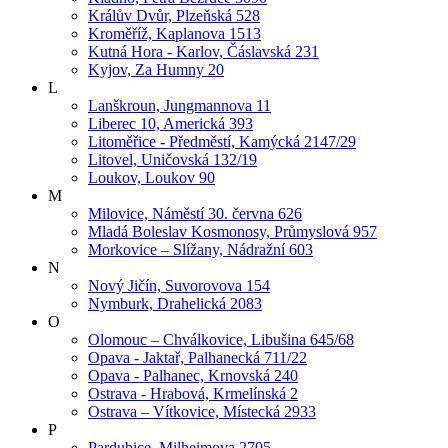
Králův Dvůr, Plzeňská 528
Kroměříž, Kaplanova 1513
Kutná Hora - Karlov, Čáslavská 231
Kyjov, Za Humny 20
L
Lanškroun, Jungmannova 11
Liberec 10, Americká 393
Litoměřice - Předměstí, Kamýcká 2147/29
Litovel, Uničovská 132/19
Loukov, Loukov 90
M
Milovice, Náměstí 30. června 626
Mladá Boleslav Kosmonosy, Průmyslová 957
Morkovice – Slížany, Nádražní 603
N
Nový Jičín, Suvorovova 154
Nymburk, Drahelická 2083
O
Olomouc – Chválkovice, Libušina 645/68
Opava - Jaktař, Palhanecká 711/22
Opava - Palhanec, Krnovská 240
Ostrava - Hrabová, Krmelínská 2
Ostrava – Vítkovice, Místecká 2933
P
Pardubice, Milheimova 2705