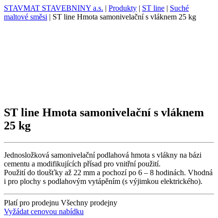
STAVMAT STAVEBNINY a.s.
|
Produkty
|
ST line
|
Suché
maltové směsi
|
ST line Hmota samonivelační s vláknem 25 kg
ST line Hmota samonivelační s vláknem
25 kg
Jednosložková samonivelační podlahová hmota s vlákny na bázi
cementu a modifikujících přísad pro vnitřní použití.
Použití do tloušťky až 22 mm a pochozí po 6 – 8 hodinách. Vhodná
i pro plochy s podlahovým vytápěním (s výjimkou elektrického).
Platí pro prodejnu
Všechny prodejny
Vyžádat cenovou nabídku