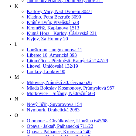
Jindřichův Hradec, Dolní Skrýchov 211
K
Karlovy Vary, Nad Dvorem 804/1
Kladno, Petra Bezruče 3090
Králův Dvůr, Plzeňská 528
Kroměříž, Kaplanova 1513
Kutná Hora - Karlov, Čáslavská 231
Kyjov, Za Humny 20
L
Lanškroun, Jungmannova 11
Liberec 10, Americká 393
Litoměřice - Předměstí, Kamýcká 2147/29
Litovel, Uničovská 132/19
Loukov, Loukov 90
M
Milovice, Náměstí 30. června 626
Mladá Boleslav Kosmonosy, Průmyslová 957
Morkovice – Slížany, Nádražní 603
N
Nový Jičín, Suvorovova 154
Nymburk, Drahelická 2083
O
Olomouc – Chválkovice, Libušina 645/68
Opava - Jaktař, Palhanecká 711/22
Opava - Palhanec, Krnovská 240