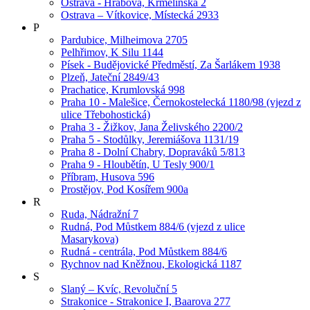
Ostrava - Hrabová, Krmelínská 2
Ostrava – Vítkovice, Místecká 2933
P
Pardubice, Milheimova 2705
Pelhřimov, K Silu 1144
Písek - Budějovické Předměstí, Za Šarlákem 1938
Plzeň, Jateční 2849/43
Prachatice, Krumlovská 998
Praha 10 - Malešice, Černokostelecká 1180/98 (vjezd z
ulice Třebohostická)
Praha 3 - Žižkov, Jana Želivského 2200/2
Praha 5 - Stodůlky, Jeremiášova 1131/19
Praha 8 - Dolní Chabry, Dopraváků 5/813
Praha 9 - Hloubětín, U Tesly 900/1
Příbram, Husova 596
Prostějov, Pod Kosířem 900a
R
Ruda, Nádražní 7
Rudná, Pod Můstkem 884/6 (vjezd z ulice
Masarykova)
Rudná - centrála, Pod Můstkem 884/6
Rychnov nad Kněžnou, Ekologická 1187
S
Slaný – Kvíc, Revoluční 5
Strakonice - Strakonice I, Baarova 277