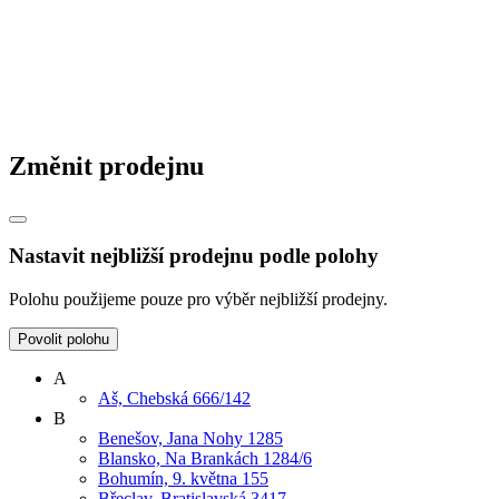
Změnit prodejnu
Nastavit nejbližší prodejnu podle polohy
Polohu použijeme pouze pro výběr nejbližší prodejny.
Povolit polohu
A
Aš, Chebská 666/142
B
Benešov, Jana Nohy 1285
Blansko, Na Brankách 1284/6
Bohumín, 9. května 155
Břeclav, Bratislavská 3417