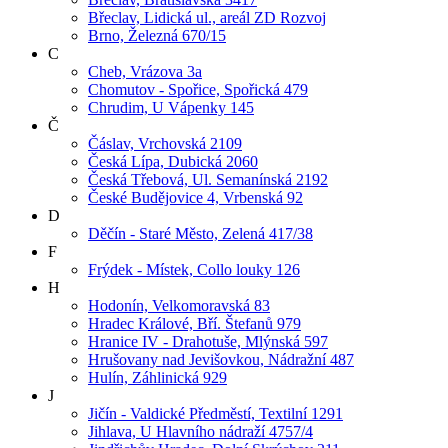
Břeclav, Lidická ul., areál ZD Rozvoj
Brno, Železná 670/15
C
Cheb, Vrázova 3a
Chomutov - Spořice, Spořická 479
Chrudim, U Vápenky 145
Č
Čáslav, Vrchovská 2109
Česká Lípa, Dubická 2060
Česká Třebová, Ul. Semanínská 2192
České Budějovice 4, Vrbenská 92
D
Děčín - Staré Město, Zelená 417/38
F
Frýdek - Místek, Collo louky 126
H
Hodonín, Velkomoravská 83
Hradec Králové, Bří. Štefanů 979
Hranice IV - Drahotuše, Mlýnská 597
Hrušovany nad Jevišovkou, Nádražní 487
Hulín, Záhlinická 929
J
Jičín - Valdické Předměstí, Textilní 1291
Jihlava, U Hlavního nádraží 4757/4