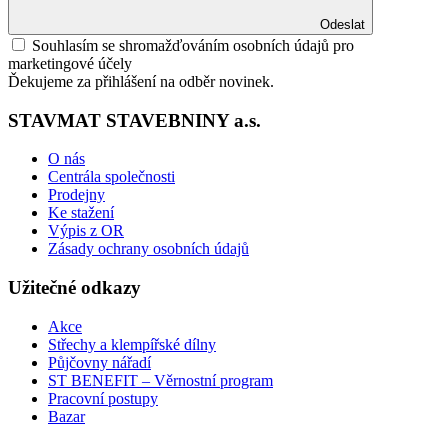
Odeslat
Souhlasím se shromažďováním osobních údajů pro
marketingové účely
Ďekujeme za přihlášení na odběr novinek.
STAVMAT STAVEBNINY a.s.
O nás
Centrála společnosti
Prodejny
Ke stažení
Výpis z OR
Zásady ochrany osobních údajů
Užitečné odkazy
Akce
Střechy a klempířské dílny
Půjčovny nářadí
ST BENEFIT – Věrnostní program
Pracovní postupy
Bazar