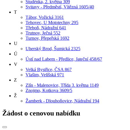
Studénka, 2. května 309
Svitavy - Předměstí, Vítězná 1605/40
T
Tábor, Vožická 3161
Tehovec, U Mototechny 295
Třeboň, Nádražní 641
Trutnov, Ječná 552
Turnov, Přepeřská 1692
U
Uherský Brod, Šumická 2325
Ú
Ústí nad Labem - Předlice, Jateční 458/67
V
Velká Bystřice, ČSA 867
Vlašim, Velíšská 971
Z
Zlín - Malenovice, Třída 3. května 1149
Znojmo, Kotkova 3609/5
Ž
Žamberk - Dlouhoňovice, Nádražní 194
Žádost o cenovou nabídku