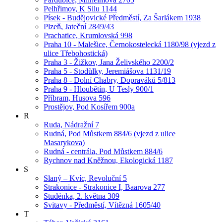
Pelhřimov, K Silu 1144
Písek - Budějovické Předměstí, Za Šarlákem 1938
Plzeň, Jateční 2849/43
Prachatice, Krumlovská 998
Praha 10 - Malešice, Černokostelecká 1180/98 (vjezd z
ulice Třebohostická)
Praha 3 - Žižkov, Jana Želivského 2200/2
Praha 5 - Stodůlky, Jeremiášova 1131/19
Praha 8 - Dolní Chabry, Dopraváků 5/813
Praha 9 - Hloubětín, U Tesly 900/1
Příbram, Husova 596
Prostějov, Pod Kosířem 900a
R
Ruda, Nádražní 7
Rudná, Pod Můstkem 884/6 (vjezd z ulice
Masarykova)
Rudná - centrála, Pod Můstkem 884/6
Rychnov nad Kněžnou, Ekologická 1187
S
Slaný – Kvíc, Revoluční 5
Strakonice - Strakonice I, Baarova 277
Studénka, 2. května 309
Svitavy - Předměstí, Vítězná 1605/40
T