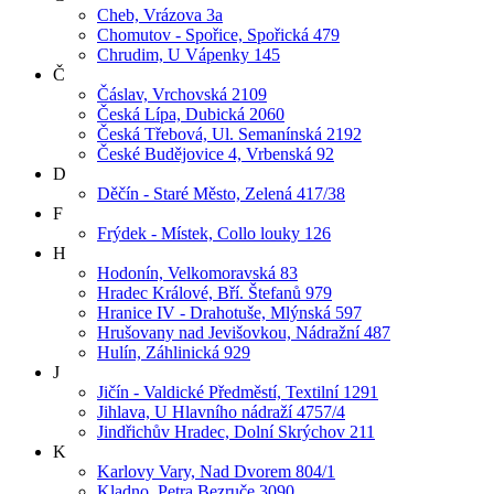
Cheb, Vrázova 3a
Chomutov - Spořice, Spořická 479
Chrudim, U Vápenky 145
Č
Čáslav, Vrchovská 2109
Česká Lípa, Dubická 2060
Česká Třebová, Ul. Semanínská 2192
České Budějovice 4, Vrbenská 92
D
Děčín - Staré Město, Zelená 417/38
F
Frýdek - Místek, Collo louky 126
H
Hodonín, Velkomoravská 83
Hradec Králové, Bří. Štefanů 979
Hranice IV - Drahotuše, Mlýnská 597
Hrušovany nad Jevišovkou, Nádražní 487
Hulín, Záhlinická 929
J
Jičín - Valdické Předměstí, Textilní 1291
Jihlava, U Hlavního nádraží 4757/4
Jindřichův Hradec, Dolní Skrýchov 211
K
Karlovy Vary, Nad Dvorem 804/1
Kladno, Petra Bezruče 3090