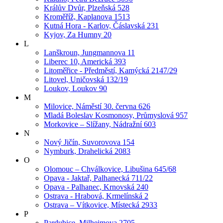
Králův Dvůr, Plzeňská 528
Kroměříž, Kaplanova 1513
Kutná Hora - Karlov, Čáslavská 231
Kyjov, Za Humny 20
L
Lanškroun, Jungmannova 11
Liberec 10, Americká 393
Litoměřice - Předměstí, Kamýcká 2147/29
Litovel, Uničovská 132/19
Loukov, Loukov 90
M
Milovice, Náměstí 30. června 626
Mladá Boleslav Kosmonosy, Průmyslová 957
Morkovice – Slížany, Nádražní 603
N
Nový Jičín, Suvorovova 154
Nymburk, Drahelická 2083
O
Olomouc – Chválkovice, Libušina 645/68
Opava - Jaktař, Palhanecká 711/22
Opava - Palhanec, Krnovská 240
Ostrava - Hrabová, Krmelínská 2
Ostrava – Vítkovice, Místecká 2933
P
Pardubice, Milheimova 2705