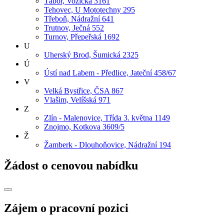
Tábor, Vožická 3161
Tehovec, U Mototechny 295
Třeboň, Nádražní 641
Trutnov, Ječná 552
Turnov, Přepeřská 1692
U
Uherský Brod, Šumická 2325
Ú
Ústí nad Labem - Předlice, Jateční 458/67
V
Velká Bystřice, ČSA 867
Vlašim, Velíšská 971
Z
Zlín - Malenovice, Třída 3. května 1149
Znojmo, Kotkova 3609/5
Ž
Žamberk - Dlouhoňovice, Nádražní 194
Žádost o cenovou nabídku
Zájem o pracovní pozici