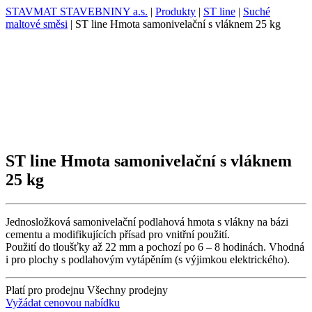
STAVMAT STAVEBNINY a.s.
|
Produkty
|
ST line
|
Suché
maltové směsi
|
ST line Hmota samonivelační s vláknem 25 kg
ST line Hmota samonivelační s vláknem
25 kg
Jednosložková samonivelační podlahová hmota s vlákny na bázi
cementu a modifikujících přísad pro vnitřní použití.
Použití do tloušťky až 22 mm a pochozí po 6 – 8 hodinách. Vhodná
i pro plochy s podlahovým vytápěním (s výjimkou elektrického).
Platí pro prodejnu
Všechny prodejny
Vyžádat cenovou nabídku