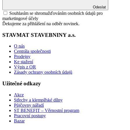
Odeslat
Souhlasím se shromažďováním osobních údajů pro
marketingové účely
Ďekujeme za přihlášení na odběr novinek.
STAVMAT STAVEBNINY a.s.
O nás
Centrála společnosti
Prodejny
Ke stažení
Výpis z OR
Zásady ochrany osobních údajů
Užitečné odkazy
Akce
Střechy a klempířské dílny
Půjčovny nářadí
ST BENEFIT – Věrnostní program
Pracovní postupy
Bazar