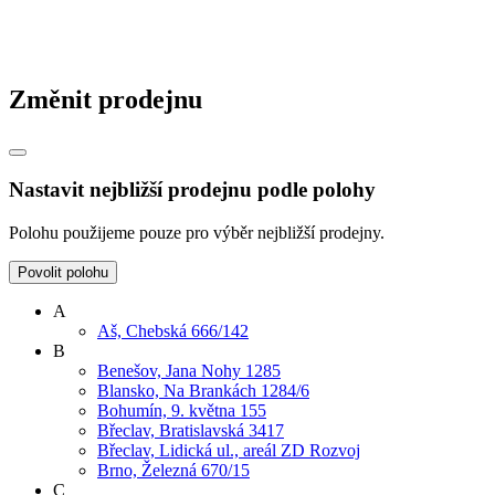
Změnit prodejnu
Nastavit nejbližší prodejnu podle polohy
Polohu použijeme pouze pro výběr nejbližší prodejny.
Povolit polohu
A
Aš, Chebská 666/142
B
Benešov, Jana Nohy 1285
Blansko, Na Brankách 1284/6
Bohumín, 9. května 155
Břeclav, Bratislavská 3417
Břeclav, Lidická ul., areál ZD Rozvoj
Brno, Železná 670/15
C