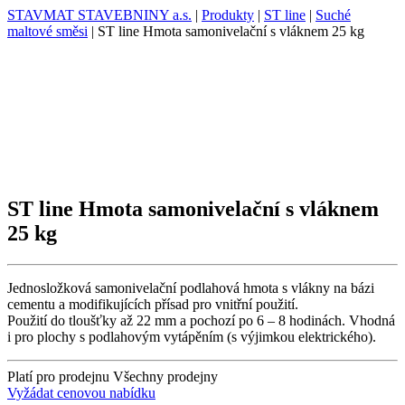
STAVMAT STAVEBNINY a.s.
|
Produkty
|
ST line
|
Suché
maltové směsi
|
ST line Hmota samonivelační s vláknem 25 kg
ST line Hmota samonivelační s vláknem
25 kg
Jednosložková samonivelační podlahová hmota s vlákny na bázi
cementu a modifikujících přísad pro vnitřní použití.
Použití do tloušťky až 22 mm a pochozí po 6 – 8 hodinách. Vhodná
i pro plochy s podlahovým vytápěním (s výjimkou elektrického).
Platí pro prodejnu
Všechny prodejny
Vyžádat cenovou nabídku