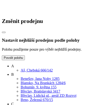
Změnit prodejnu
Nastavit nejbližší prodejnu podle polohy
Polohu použijeme pouze pro výběr nejbližší prodejny.
Povolit polohu
A
Aš, Chebská 666/142
B
Benešov, Jana Nohy 1285
Blansko, Na Brankách 1284/6
Bohumín, 9. května 155
Břeclav, Bratislavská 3417
Břeclav, Lidická ul., areál ZD Rozvoj
Brno, Železná 670/15
C