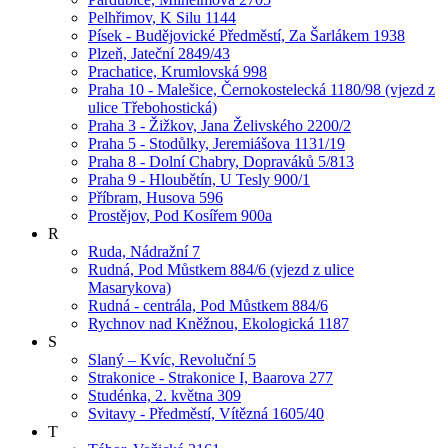
Pelhřimov, K Silu 1144
Písek - Budějovické Předměstí, Za Šarlákem 1938
Plzeň, Jateční 2849/43
Prachatice, Krumlovská 998
Praha 10 - Malešice, Černokostelecká 1180/98 (vjezd z
ulice Třebohostická)
Praha 3 - Žižkov, Jana Želivského 2200/2
Praha 5 - Stodůlky, Jeremiášova 1131/19
Praha 8 - Dolní Chabry, Dopraváků 5/813
Praha 9 - Hloubětín, U Tesly 900/1
Příbram, Husova 596
Prostějov, Pod Kosířem 900a
R
Ruda, Nádražní 7
Rudná, Pod Můstkem 884/6 (vjezd z ulice
Masarykova)
Rudná - centrála, Pod Můstkem 884/6
Rychnov nad Kněžnou, Ekologická 1187
S
Slaný – Kvíc, Revoluční 5
Strakonice - Strakonice I, Baarova 277
Studénka, 2. května 309
Svitavy - Předměstí, Vítězná 1605/40
T