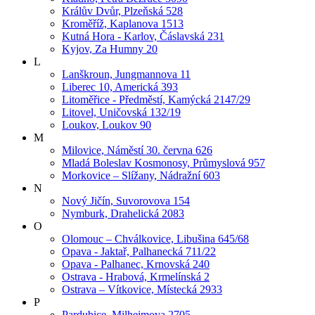
Králův Dvůr, Plzeňská 528
Kroměříž, Kaplanova 1513
Kutná Hora - Karlov, Čáslavská 231
Kyjov, Za Humny 20
L
Lanškroun, Jungmannova 11
Liberec 10, Americká 393
Litoměřice - Předměstí, Kamýcká 2147/29
Litovel, Uničovská 132/19
Loukov, Loukov 90
M
Milovice, Náměstí 30. června 626
Mladá Boleslav Kosmonosy, Průmyslová 957
Morkovice – Slížany, Nádražní 603
N
Nový Jičín, Suvorovova 154
Nymburk, Drahelická 2083
O
Olomouc – Chválkovice, Libušina 645/68
Opava - Jaktař, Palhanecká 711/22
Opava - Palhanec, Krnovská 240
Ostrava - Hrabová, Krmelínská 2
Ostrava – Vítkovice, Místecká 2933
P
Pardubice, Milheimova 2705