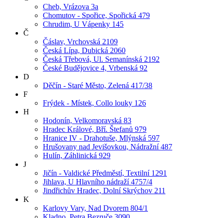
Cheb, Vrázova 3a
Chomutov - Spořice, Spořická 479
Chrudim, U Vápenky 145
Č
Čáslav, Vrchovská 2109
Česká Lípa, Dubická 2060
Česká Třebová, Ul. Semanínská 2192
České Budějovice 4, Vrbenská 92
D
Děčín - Staré Město, Zelená 417/38
F
Frýdek - Místek, Collo louky 126
H
Hodonín, Velkomoravská 83
Hradec Králové, Bří. Štefanů 979
Hranice IV - Drahotuše, Mlýnská 597
Hrušovany nad Jevišovkou, Nádražní 487
Hulín, Záhlinická 929
J
Jičín - Valdické Předměstí, Textilní 1291
Jihlava, U Hlavního nádraží 4757/4
Jindřichův Hradec, Dolní Skrýchov 211
K
Karlovy Vary, Nad Dvorem 804/1
Kladno, Petra Bezruče 3090