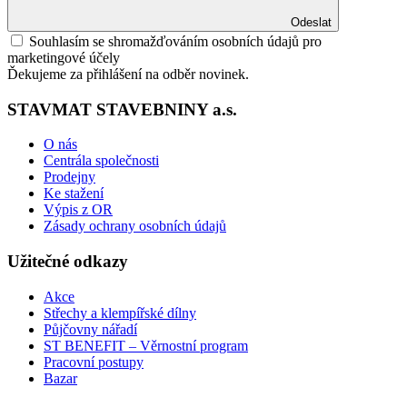
Odeslat
Souhlasím se shromažďováním osobních údajů pro
marketingové účely
Ďekujeme za přihlášení na odběr novinek.
STAVMAT STAVEBNINY a.s.
O nás
Centrála společnosti
Prodejny
Ke stažení
Výpis z OR
Zásady ochrany osobních údajů
Užitečné odkazy
Akce
Střechy a klempířské dílny
Půjčovny nářadí
ST BENEFIT – Věrnostní program
Pracovní postupy
Bazar