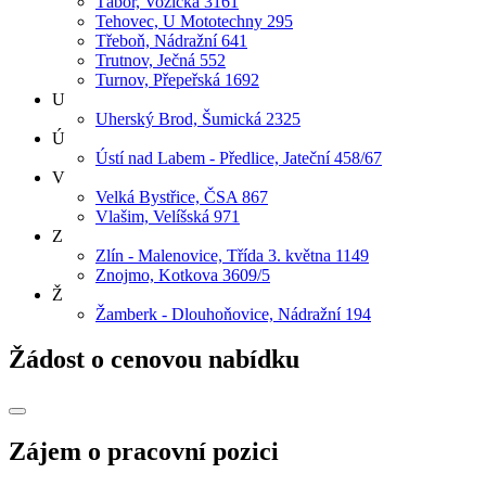
Tábor, Vožická 3161
Tehovec, U Mototechny 295
Třeboň, Nádražní 641
Trutnov, Ječná 552
Turnov, Přepeřská 1692
U
Uherský Brod, Šumická 2325
Ú
Ústí nad Labem - Předlice, Jateční 458/67
V
Velká Bystřice, ČSA 867
Vlašim, Velíšská 971
Z
Zlín - Malenovice, Třída 3. května 1149
Znojmo, Kotkova 3609/5
Ž
Žamberk - Dlouhoňovice, Nádražní 194
Žádost o cenovou nabídku
Zájem o pracovní pozici