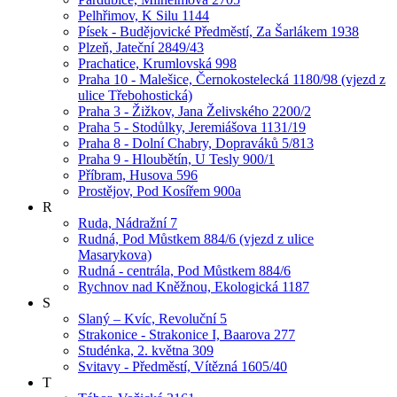
Pelhřimov, K Silu 1144
Písek - Budějovické Předměstí, Za Šarlákem 1938
Plzeň, Jateční 2849/43
Prachatice, Krumlovská 998
Praha 10 - Malešice, Černokostelecká 1180/98 (vjezd z
ulice Třebohostická)
Praha 3 - Žižkov, Jana Želivského 2200/2
Praha 5 - Stodůlky, Jeremiášova 1131/19
Praha 8 - Dolní Chabry, Dopraváků 5/813
Praha 9 - Hloubětín, U Tesly 900/1
Příbram, Husova 596
Prostějov, Pod Kosířem 900a
R
Ruda, Nádražní 7
Rudná, Pod Můstkem 884/6 (vjezd z ulice
Masarykova)
Rudná - centrála, Pod Můstkem 884/6
Rychnov nad Kněžnou, Ekologická 1187
S
Slaný – Kvíc, Revoluční 5
Strakonice - Strakonice I, Baarova 277
Studénka, 2. května 309
Svitavy - Předměstí, Vítězná 1605/40
T