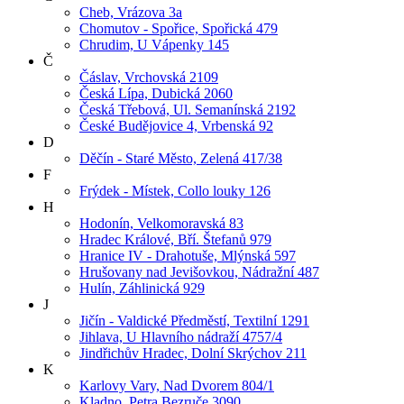
Cheb, Vrázova 3a
Chomutov - Spořice, Spořická 479
Chrudim, U Vápenky 145
Č
Čáslav, Vrchovská 2109
Česká Lípa, Dubická 2060
Česká Třebová, Ul. Semanínská 2192
České Budějovice 4, Vrbenská 92
D
Děčín - Staré Město, Zelená 417/38
F
Frýdek - Místek, Collo louky 126
H
Hodonín, Velkomoravská 83
Hradec Králové, Bří. Štefanů 979
Hranice IV - Drahotuše, Mlýnská 597
Hrušovany nad Jevišovkou, Nádražní 487
Hulín, Záhlinická 929
J
Jičín - Valdické Předměstí, Textilní 1291
Jihlava, U Hlavního nádraží 4757/4
Jindřichův Hradec, Dolní Skrýchov 211
K
Karlovy Vary, Nad Dvorem 804/1
Kladno, Petra Bezruče 3090