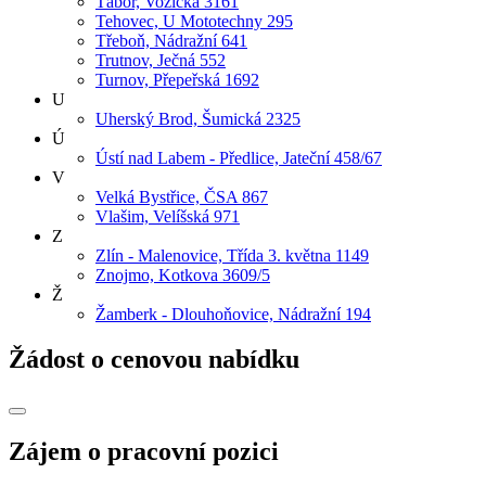
Tábor, Vožická 3161
Tehovec, U Mototechny 295
Třeboň, Nádražní 641
Trutnov, Ječná 552
Turnov, Přepeřská 1692
U
Uherský Brod, Šumická 2325
Ú
Ústí nad Labem - Předlice, Jateční 458/67
V
Velká Bystřice, ČSA 867
Vlašim, Velíšská 971
Z
Zlín - Malenovice, Třída 3. května 1149
Znojmo, Kotkova 3609/5
Ž
Žamberk - Dlouhoňovice, Nádražní 194
Žádost o cenovou nabídku
Zájem o pracovní pozici