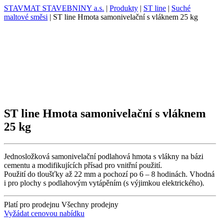
STAVMAT STAVEBNINY a.s.
|
Produkty
|
ST line
|
Suché
maltové směsi
|
ST line Hmota samonivelační s vláknem 25 kg
ST line Hmota samonivelační s vláknem
25 kg
Jednosložková samonivelační podlahová hmota s vlákny na bázi
cementu a modifikujících přísad pro vnitřní použití.
Použití do tloušťky až 22 mm a pochozí po 6 – 8 hodinách. Vhodná
i pro plochy s podlahovým vytápěním (s výjimkou elektrického).
Platí pro prodejnu
Všechny prodejny
Vyžádat cenovou nabídku