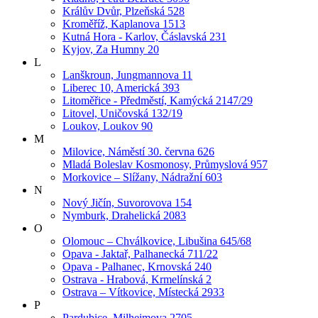
Králův Dvůr, Plzeňská 528
Kroměříž, Kaplanova 1513
Kutná Hora - Karlov, Čáslavská 231
Kyjov, Za Humny 20
L
Lanškroun, Jungmannova 11
Liberec 10, Americká 393
Litoměřice - Předměstí, Kamýcká 2147/29
Litovel, Uničovská 132/19
Loukov, Loukov 90
M
Milovice, Náměstí 30. června 626
Mladá Boleslav Kosmonosy, Průmyslová 957
Morkovice – Slížany, Nádražní 603
N
Nový Jičín, Suvorovova 154
Nymburk, Drahelická 2083
O
Olomouc – Chválkovice, Libušina 645/68
Opava - Jaktař, Palhanecká 711/22
Opava - Palhanec, Krnovská 240
Ostrava - Hrabová, Krmelínská 2
Ostrava – Vítkovice, Místecká 2933
P
Pardubice, Milheimova 2705