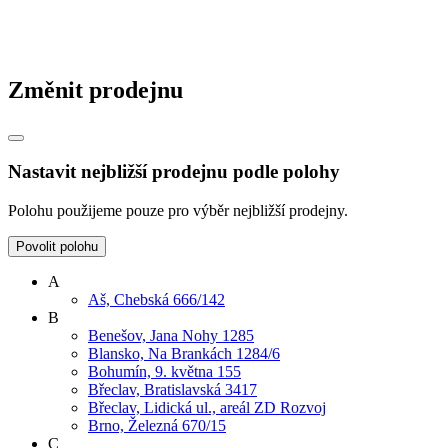
Změnit prodejnu
Nastavit nejbližší prodejnu podle polohy
Polohu použijeme pouze pro výběr nejbližší prodejny.
Povolit polohu
A
Aš, Chebská 666/142
B
Benešov, Jana Nohy 1285
Blansko, Na Brankách 1284/6
Bohumín, 9. května 155
Břeclav, Bratislavská 3417
Břeclav, Lidická ul., areál ZD Rozvoj
Brno, Železná 670/15
C