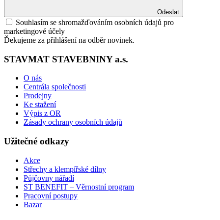
Odeslat
Souhlasím se shromažďováním osobních údajů pro
marketingové účely
Ďekujeme za přihlášení na odběr novinek.
STAVMAT STAVEBNINY a.s.
O nás
Centrála společnosti
Prodejny
Ke stažení
Výpis z OR
Zásady ochrany osobních údajů
Užitečné odkazy
Akce
Střechy a klempířské dílny
Půjčovny nářadí
ST BENEFIT – Věrnostní program
Pracovní postupy
Bazar