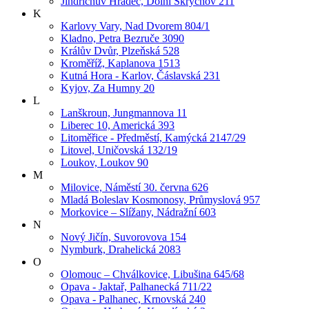
Jindřichův Hradec, Dolní Skrýchov 211
K
Karlovy Vary, Nad Dvorem 804/1
Kladno, Petra Bezruče 3090
Králův Dvůr, Plzeňská 528
Kroměříž, Kaplanova 1513
Kutná Hora - Karlov, Čáslavská 231
Kyjov, Za Humny 20
L
Lanškroun, Jungmannova 11
Liberec 10, Americká 393
Litoměřice - Předměstí, Kamýcká 2147/29
Litovel, Uničovská 132/19
Loukov, Loukov 90
M
Milovice, Náměstí 30. června 626
Mladá Boleslav Kosmonosy, Průmyslová 957
Morkovice – Slížany, Nádražní 603
N
Nový Jičín, Suvorovova 154
Nymburk, Drahelická 2083
O
Olomouc – Chválkovice, Libušina 645/68
Opava - Jaktař, Palhanecká 711/22
Opava - Palhanec, Krnovská 240