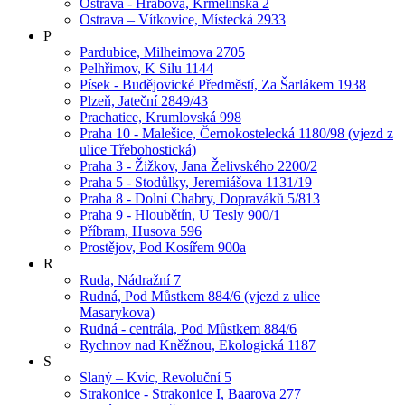
Ostrava - Hrabová, Krmelínská 2
Ostrava – Vítkovice, Místecká 2933
P
Pardubice, Milheimova 2705
Pelhřimov, K Silu 1144
Písek - Budějovické Předměstí, Za Šarlákem 1938
Plzeň, Jateční 2849/43
Prachatice, Krumlovská 998
Praha 10 - Malešice, Černokostelecká 1180/98 (vjezd z
ulice Třebohostická)
Praha 3 - Žižkov, Jana Želivského 2200/2
Praha 5 - Stodůlky, Jeremiášova 1131/19
Praha 8 - Dolní Chabry, Dopraváků 5/813
Praha 9 - Hloubětín, U Tesly 900/1
Příbram, Husova 596
Prostějov, Pod Kosířem 900a
R
Ruda, Nádražní 7
Rudná, Pod Můstkem 884/6 (vjezd z ulice
Masarykova)
Rudná - centrála, Pod Můstkem 884/6
Rychnov nad Kněžnou, Ekologická 1187
S
Slaný – Kvíc, Revoluční 5
Strakonice - Strakonice I, Baarova 277