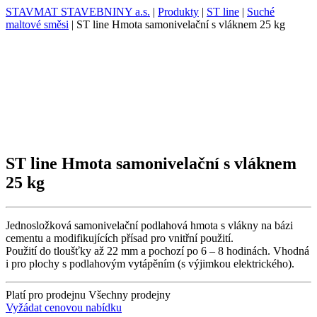
STAVMAT STAVEBNINY a.s.
|
Produkty
|
ST line
|
Suché
maltové směsi
|
ST line Hmota samonivelační s vláknem 25 kg
ST line Hmota samonivelační s vláknem
25 kg
Jednosložková samonivelační podlahová hmota s vlákny na bázi
cementu a modifikujících přísad pro vnitřní použití.
Použití do tloušťky až 22 mm a pochozí po 6 – 8 hodinách. Vhodná
i pro plochy s podlahovým vytápěním (s výjimkou elektrického).
Platí pro prodejnu
Všechny prodejny
Vyžádat cenovou nabídku