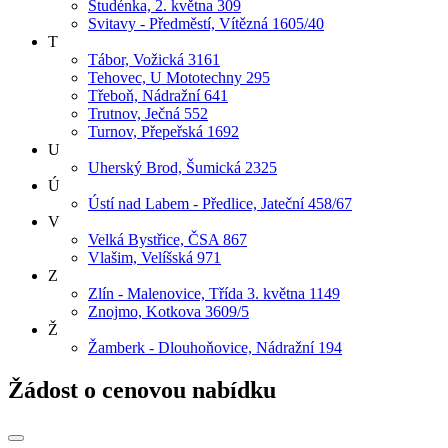
Studénka, 2. května 309
Svitavy - Předměstí, Vítězná 1605/40
T
Tábor, Vožická 3161
Tehovec, U Mototechny 295
Třeboň, Nádražní 641
Trutnov, Ječná 552
Turnov, Přepeřská 1692
U
Uherský Brod, Šumická 2325
Ú
Ústí nad Labem - Předlice, Jateční 458/67
V
Velká Bystřice, ČSA 867
Vlašim, Velíšská 971
Z
Zlín - Malenovice, Třída 3. května 1149
Znojmo, Kotkova 3609/5
Ž
Žamberk - Dlouhoňovice, Nádražní 194
Žádost o cenovou nabídku