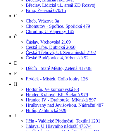
Břeclav, Lidická ul., areál ZD Rozvoj
Brno, Železná 670/15
C
Cheb, Vrázova 3a
Chomutov - Spořice, Spořická 479
Chrudim, U Vápenky 145
Č
Čáslav, Vrchovská 2109
Česká Lípa, Dubická 2060
Česká Třebová, Ul. Semanínská 2192
České Budějovice 4, Vrbenská 92
D
Děčín - Staré Město, Zelená 417/38
F
Frýdek - Místek, Collo louky 126
H
Hodonín, Velkomoravská 83
Hradec Králové, Bří. Štefanů 979
Hranice IV - Drahotuše, Mlýnská 597
Hrušovany nad Jevišovkou, Nádražní 487
Hulín, Záhlinická 929
J
Jičín - Valdické Předměstí, Textilní 1291
Jihlava, U Hlavního nádraží 4757/4