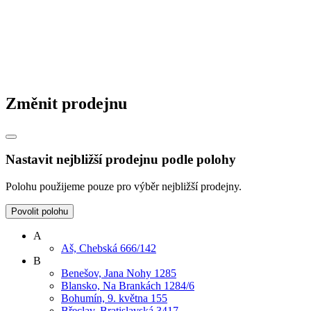
Změnit prodejnu
Nastavit nejbližší prodejnu podle polohy
Polohu použijeme pouze pro výběr nejbližší prodejny.
Povolit polohu
A
Aš, Chebská 666/142
B
Benešov, Jana Nohy 1285
Blansko, Na Brankách 1284/6
Bohumín, 9. května 155
Břeclav, Bratislavská 3417