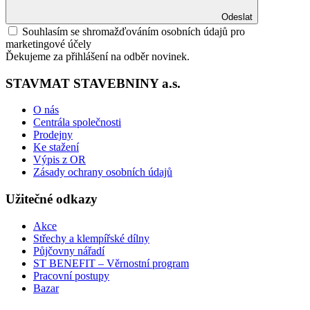
Odeslat
Souhlasím se shromažďováním osobních údajů pro
marketingové účely
Ďekujeme za přihlášení na odběr novinek.
STAVMAT STAVEBNINY a.s.
O nás
Centrála společnosti
Prodejny
Ke stažení
Výpis z OR
Zásady ochrany osobních údajů
Užitečné odkazy
Akce
Střechy a klempířské dílny
Půjčovny nářadí
ST BENEFIT – Věrnostní program
Pracovní postupy
Bazar