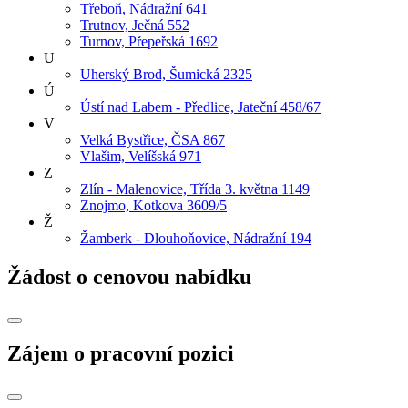
Třeboň, Nádražní 641
Trutnov, Ječná 552
Turnov, Přepeřská 1692
U
Uherský Brod, Šumická 2325
Ú
Ústí nad Labem - Předlice, Jateční 458/67
V
Velká Bystřice, ČSA 867
Vlašim, Velíšská 971
Z
Zlín - Malenovice, Třída 3. května 1149
Znojmo, Kotkova 3609/5
Ž
Žamberk - Dlouhoňovice, Nádražní 194
Žádost o cenovou nabídku
Zájem o pracovní pozici