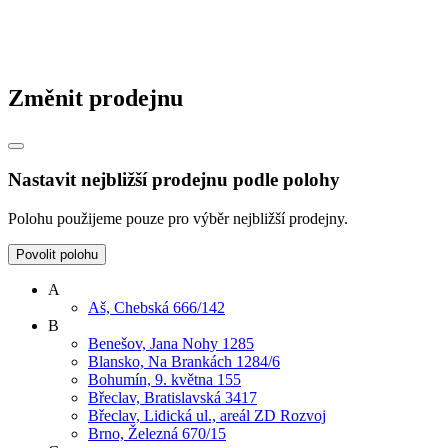
Změnit prodejnu
Nastavit nejbližší prodejnu podle polohy
Polohu použijeme pouze pro výběr nejbližší prodejny.
Povolit polohu
A
Aš, Chebská 666/142
B
Benešov, Jana Nohy 1285
Blansko, Na Brankách 1284/6
Bohumín, 9. května 155
Břeclav, Bratislavská 3417
Břeclav, Lidická ul., areál ZD Rozvoj
Brno, Železná 670/15