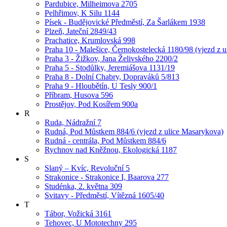
Pardubice, Milheimova 2705
Pelhřimov, K Silu 1144
Písek - Budějovické Předměstí, Za Šarlákem 1938
Plzeň, Jateční 2849/43
Prachatice, Krumlovská 998
Praha 10 - Malešice, Černokostelecká 1180/98 (vjezd z u
Praha 3 - Žižkov, Jana Želivského 2200/2
Praha 5 - Stodůlky, Jeremiášova 1131/19
Praha 8 - Dolní Chabry, Dopraváků 5/813
Praha 9 - Hloubětín, U Tesly 900/1
Příbram, Husova 596
Prostějov, Pod Kosířem 900a
R
Ruda, Nádražní 7
Rudná, Pod Můstkem 884/6 (vjezd z ulice Masarykova)
Rudná - centrála, Pod Můstkem 884/6
Rychnov nad Kněžnou, Ekologická 1187
S
Slaný – Kvíc, Revoluční 5
Strakonice - Strakonice I, Baarova 277
Studénka, 2. května 309
Svitavy - Předměstí, Vítězná 1605/40
T
Tábor, Vožická 3161
Tehovec, U Mototechny 295