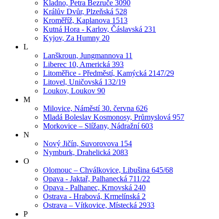
Kladno, Petra Bezruče 3090
Králův Dvůr, Plzeňská 528
Kroměříž, Kaplanova 1513
Kutná Hora - Karlov, Čáslavská 231
Kyjov, Za Humny 20
L
Lanškroun, Jungmannova 11
Liberec 10, Americká 393
Litoměřice - Předměstí, Kamýcká 2147/29
Litovel, Uničovská 132/19
Loukov, Loukov 90
M
Milovice, Náměstí 30. června 626
Mladá Boleslav Kosmonosy, Průmyslová 957
Morkovice – Slížany, Nádražní 603
N
Nový Jičín, Suvorovova 154
Nymburk, Drahelická 2083
O
Olomouc – Chválkovice, Libušina 645/68
Opava - Jaktař, Palhanecká 711/22
Opava - Palhanec, Krnovská 240
Ostrava - Hrabová, Krmelínská 2
Ostrava – Vítkovice, Místecká 2933
P