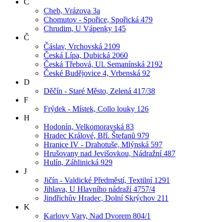
C
Cheb, Vrázova 3a
Chomutov - Spořice, Spořická 479
Chrudim, U Vápenky 145
Č
Čáslav, Vrchovská 2109
Česká Lípa, Dubická 2060
Česká Třebová, Ul. Semanínská 2192
České Budějovice 4, Vrbenská 92
D
Děčín - Staré Město, Zelená 417/38
F
Frýdek - Místek, Collo louky 126
H
Hodonín, Velkomoravská 83
Hradec Králové, Bří. Štefanů 979
Hranice IV - Drahotuše, Mlýnská 597
Hrušovany nad Jevišovkou, Nádražní 487
Hulín, Záhlinická 929
J
Jičín - Valdické Předměstí, Textilní 1291
Jihlava, U Hlavního nádraží 4757/4
Jindřichův Hradec, Dolní Skrýchov 211
K
Karlovy Vary, Nad Dvorem 804/1