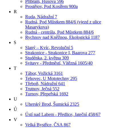
Příbram, Husova 596
Prostějov, Pod Kosířem 900a
R
Ruda, Nádražní 7
Rudná, Pod Můstkem 884/6 (vjezd z ulice
Masarykova)
Rudná - centrála, Pod Můstkem 884/6
Rychnov nad Kněžnou, Ekologická 1187
S
Slaný – Kvíc, Revoluční 5
Strakonice - Strakonice I, Baarova 277
Studénka, 2. května 309
Svitavy - Předměstí, Vítězná 1605/40
T
Tábor, Vožická 3161
Tehovec, U Mototechny 295
Třeboň, Nádražní 641
Trutnov, Ječná 552
Turnov, Přepeřská 1692
U
Uherský Brod, Šumická 2325
Ú
Ústí nad Labem - Předlice, Jateční 458/67
V
Velká Bystřice, ČSA 867