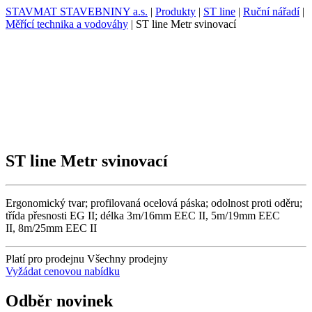
STAVMAT STAVEBNINY a.s.
|
Produkty
|
ST line
|
Ruční nářadí
|
Měřící technika a vodováhy
|
ST line Metr svinovací
ST line Metr svinovací
Ergonomický tvar; profilovaná ocelová páska; odolnost proti oděru;
třída přesnosti EG II; délka 3m/16mm EEC II, 5m/19mm EEC
II, 8m/25mm EEC II
Platí pro prodejnu
Všechny prodejny
Vyžádat cenovou nabídku
Odběr novinek