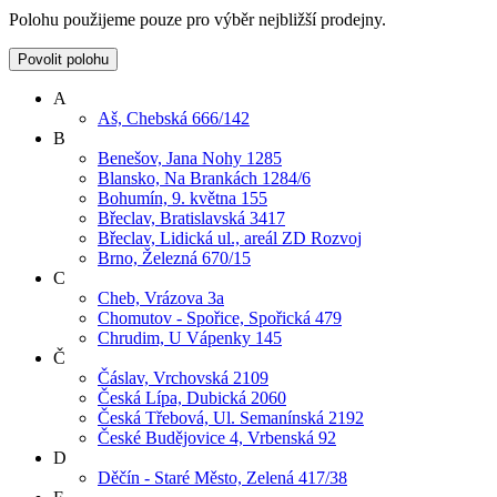
Polohu použijeme pouze pro výběr nejbližší prodejny.
Povolit polohu
A
Aš, Chebská 666/142
B
Benešov, Jana Nohy 1285
Blansko, Na Brankách 1284/6
Bohumín, 9. května 155
Břeclav, Bratislavská 3417
Břeclav, Lidická ul., areál ZD Rozvoj
Brno, Železná 670/15
C
Cheb, Vrázova 3a
Chomutov - Spořice, Spořická 479
Chrudim, U Vápenky 145
Č
Čáslav, Vrchovská 2109
Česká Lípa, Dubická 2060
Česká Třebová, Ul. Semanínská 2192
České Budějovice 4, Vrbenská 92
D
Děčín - Staré Město, Zelená 417/38