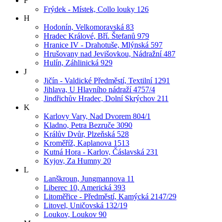
F
Frýdek - Místek, Collo louky 126
H
Hodonín, Velkomoravská 83
Hradec Králové, Bří. Štefanů 979
Hranice IV - Drahotuše, Mlýnská 597
Hrušovany nad Jevišovkou, Nádražní 487
Hulín, Záhlinická 929
J
Jičín - Valdické Předměstí, Textilní 1291
Jihlava, U Hlavního nádraží 4757/4
Jindřichův Hradec, Dolní Skrýchov 211
K
Karlovy Vary, Nad Dvorem 804/1
Kladno, Petra Bezruče 3090
Králův Dvůr, Plzeňská 528
Kroměříž, Kaplanova 1513
Kutná Hora - Karlov, Čáslavská 231
Kyjov, Za Humny 20
L
Lanškroun, Jungmannova 11
Liberec 10, Americká 393
Litoměřice - Předměstí, Kamýcká 2147/29
Litovel, Uničovská 132/19
Loukov, Loukov 90