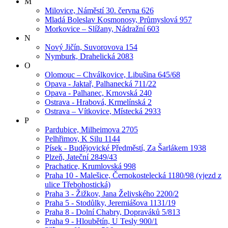
M
Milovice, Náměstí 30. června 626
Mladá Boleslav Kosmonosy, Průmyslová 957
Morkovice – Slížany, Nádražní 603
N
Nový Jičín, Suvorovova 154
Nymburk, Drahelická 2083
O
Olomouc – Chválkovice, Libušina 645/68
Opava - Jaktař, Palhanecká 711/22
Opava - Palhanec, Krnovská 240
Ostrava - Hrabová, Krmelínská 2
Ostrava – Vítkovice, Místecká 2933
P
Pardubice, Milheimova 2705
Pelhřimov, K Silu 1144
Písek - Budějovické Předměstí, Za Šarlákem 1938
Plzeň, Jateční 2849/43
Prachatice, Krumlovská 998
Praha 10 - Malešice, Černokostelecká 1180/98 (vjezd z
ulice Třebohostická)
Praha 3 - Žižkov, Jana Želivského 2200/2
Praha 5 - Stodůlky, Jeremiášova 1131/19
Praha 8 - Dolní Chabry, Dopraváků 5/813
Praha 9 - Hloubětín, U Tesly 900/1