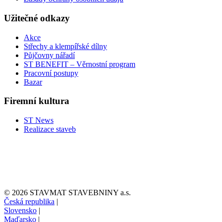
Užitečné odkazy
Akce
Střechy a klempířské dílny
Půjčovny nářadí
ST BENEFIT – Věrnostní program
Pracovní postupy
Bazar
Firemní kultura
ST News
Realizace staveb
© 2026 STAVMAT STAVEBNINY a.s.
Česká republika
|
Slovensko
|
Maďarsko
|