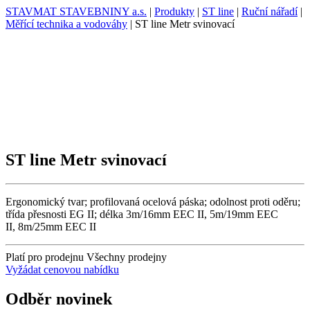
STAVMAT STAVEBNINY a.s.
|
Produkty
|
ST line
|
Ruční nářadí
|
Měřící technika a vodováhy
|
ST line Metr svinovací
ST line Metr svinovací
Ergonomický tvar; profilovaná ocelová páska; odolnost proti oděru;
třída přesnosti EG II; délka 3m/16mm EEC II, 5m/19mm EEC
II, 8m/25mm EEC II
Platí pro prodejnu
Všechny prodejny
Vyžádat cenovou nabídku
Odběr novinek