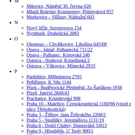
M
Milovice, Náměstí 30. června 626
Mladá Boleslav Kosmonosy, Průmyslová 957
Morkovice – Slížany, Nádražní 603
N
Nový Jičín, Suvorovova 154
Nymburk, Drahelická 2083
O
Olomouc – Chválkovice, Libušina 645/68
Opava - Jaktař, Palhanecká 711/22
Opava - Palhanec, Krnovská 240
Ostrava - Hrabová, Krmelínská 2
Ostrava – Vítkovice, Místecká 2933
P
Pardubice, Milheimova 2705
Pelhřimov, K Silu 1144
Písek - Budějovické Předměstí, Za Šarlákem 1938
Plzeň, Jateční 2849/43
Prachatice, Krumlovská 998
Praha 10 - Malešice, Černokostelecká 1180/98 (vjezd z
ulice Třebohostická)
Praha 3 - Žižkov, Jana Želivského 2200/2
Praha 5 - Stodůlky, Jeremiášova 1131/19
Praha 8 - Dolní Chabry, Dopraváků 5/813
Praha 9 - Hloubětín, U Tesly 900/1