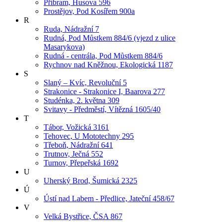
Příbram, Husova 596
Prostějov, Pod Kosířem 900a
R
Ruda, Nádražní 7
Rudná, Pod Můstkem 884/6 (vjezd z ulice
Masarykova)
Rudná - centrála, Pod Můstkem 884/6
Rychnov nad Kněžnou, Ekologická 1187
S
Slaný – Kvíc, Revoluční 5
Strakonice - Strakonice I, Baarova 277
Studénka, 2. května 309
Svitavy - Předměstí, Vítězná 1605/40
T
Tábor, Vožická 3161
Tehovec, U Mototechny 295
Třeboň, Nádražní 641
Trutnov, Ječná 552
Turnov, Přepeřská 1692
U
Uherský Brod, Šumická 2325
Ú
Ústí nad Labem - Předlice, Jateční 458/67
V
Velká Bystřice, ČSA 867