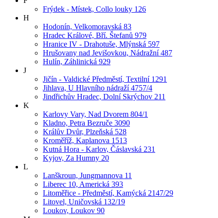
F
Frýdek - Místek, Collo louky 126
H
Hodonín, Velkomoravská 83
Hradec Králové, Bří. Štefanů 979
Hranice IV - Drahotuše, Mlýnská 597
Hrušovany nad Jevišovkou, Nádražní 487
Hulín, Záhlinická 929
J
Jičín - Valdické Předměstí, Textilní 1291
Jihlava, U Hlavního nádraží 4757/4
Jindřichův Hradec, Dolní Skrýchov 211
K
Karlovy Vary, Nad Dvorem 804/1
Kladno, Petra Bezruče 3090
Králův Dvůr, Plzeňská 528
Kroměříž, Kaplanova 1513
Kutná Hora - Karlov, Čáslavská 231
Kyjov, Za Humny 20
L
Lanškroun, Jungmannova 11
Liberec 10, Americká 393
Litoměřice - Předměstí, Kamýcká 2147/29
Litovel, Uničovská 132/19
Loukov, Loukov 90