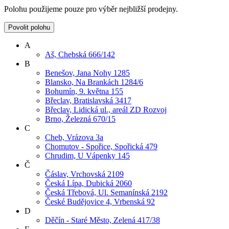
Polohu použijeme pouze pro výběr nejbližší prodejny.
Povolit polohu
A
Aš, Chebská 666/142
B
Benešov, Jana Nohy 1285
Blansko, Na Brankách 1284/6
Bohumín, 9. května 155
Břeclav, Bratislavská 3417
Břeclav, Lidická ul., areál ZD Rozvoj
Brno, Železná 670/15
C
Cheb, Vrázova 3a
Chomutov - Spořice, Spořická 479
Chrudim, U Vápenky 145
Č
Čáslav, Vrchovská 2109
Česká Lípa, Dubická 2060
Česká Třebová, Ul. Semanínská 2192
České Budějovice 4, Vrbenská 92
D
Děčín - Staré Město, Zelená 417/38