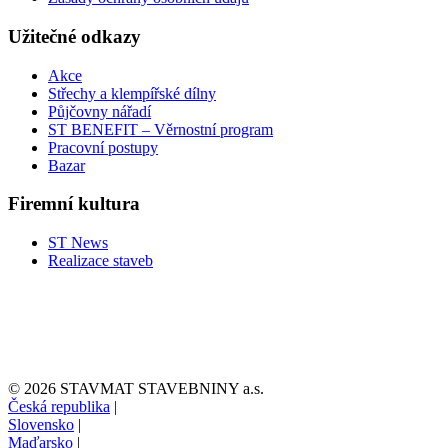
Užitečné odkazy
Akce
Střechy a klempířské dílny
Půjčovny nářadí
ST BENEFIT – Věrnostní program
Pracovní postupy
Bazar
Firemní kultura
ST News
Realizace staveb
© 2026 STAVMAT STAVEBNINY a.s.
Česká republika
|
Slovensko
|
Maďarsko
|