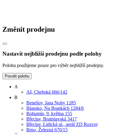
Změnit prodejnu
Nastavit nejbližší prodejnu podle polohy
Polohu použijeme pouze pro výběr nejbližší prodejny.
Povolit polohu
A
Aš, Chebská 666/142
B
Benešov, Jana Nohy 1285
Blansko, Na Brankách 1284/6
Bohumín, 9. května 155
Břeclav, Bratislavská 3417
Břeclav, Lidická ul., areál ZD Rozvoj
Brno, Železná 670/15