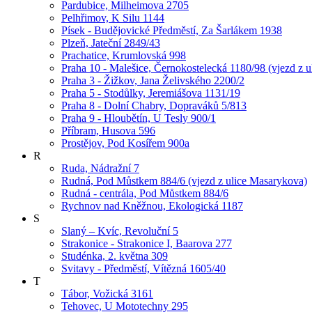
Pardubice, Milheimova 2705
Pelhřimov, K Silu 1144
Písek - Budějovické Předměstí, Za Šarlákem 1938
Plzeň, Jateční 2849/43
Prachatice, Krumlovská 998
Praha 10 - Malešice, Černokostelecká 1180/98 (vjezd z u
Praha 3 - Žižkov, Jana Želivského 2200/2
Praha 5 - Stodůlky, Jeremiášova 1131/19
Praha 8 - Dolní Chabry, Dopraváků 5/813
Praha 9 - Hloubětín, U Tesly 900/1
Příbram, Husova 596
Prostějov, Pod Kosířem 900a
R
Ruda, Nádražní 7
Rudná, Pod Můstkem 884/6 (vjezd z ulice Masarykova)
Rudná - centrála, Pod Můstkem 884/6
Rychnov nad Kněžnou, Ekologická 1187
S
Slaný – Kvíc, Revoluční 5
Strakonice - Strakonice I, Baarova 277
Studénka, 2. května 309
Svitavy - Předměstí, Vítězná 1605/40
T
Tábor, Vožická 3161
Tehovec, U Mototechny 295