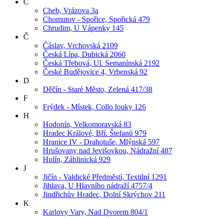
C
Cheb, Vrázova 3a
Chomutov - Spořice, Spořická 479
Chrudim, U Vápenky 145
Č
Čáslav, Vrchovská 2109
Česká Lípa, Dubická 2060
Česká Třebová, Ul. Semanínská 2192
České Budějovice 4, Vrbenská 92
D
Děčín - Staré Město, Zelená 417/38
F
Frýdek - Místek, Collo louky 126
H
Hodonín, Velkomoravská 83
Hradec Králové, Bří. Štefanů 979
Hranice IV - Drahotuše, Mlýnská 597
Hrušovany nad Jevišovkou, Nádražní 487
Hulín, Záhlinická 929
J
Jičín - Valdické Předměstí, Textilní 1291
Jihlava, U Hlavního nádraží 4757/4
Jindřichův Hradec, Dolní Skrýchov 211
K
Karlovy Vary, Nad Dvorem 804/1