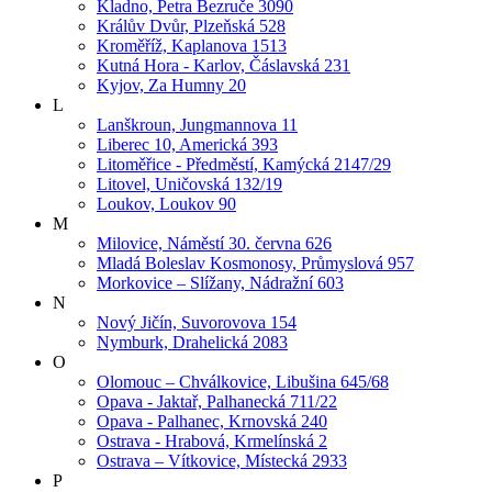
Kladno, Petra Bezruče 3090
Králův Dvůr, Plzeňská 528
Kroměříž, Kaplanova 1513
Kutná Hora - Karlov, Čáslavská 231
Kyjov, Za Humny 20
L
Lanškroun, Jungmannova 11
Liberec 10, Americká 393
Litoměřice - Předměstí, Kamýcká 2147/29
Litovel, Uničovská 132/19
Loukov, Loukov 90
M
Milovice, Náměstí 30. června 626
Mladá Boleslav Kosmonosy, Průmyslová 957
Morkovice – Slížany, Nádražní 603
N
Nový Jičín, Suvorovova 154
Nymburk, Drahelická 2083
O
Olomouc – Chválkovice, Libušina 645/68
Opava - Jaktař, Palhanecká 711/22
Opava - Palhanec, Krnovská 240
Ostrava - Hrabová, Krmelínská 2
Ostrava – Vítkovice, Místecká 2933
P