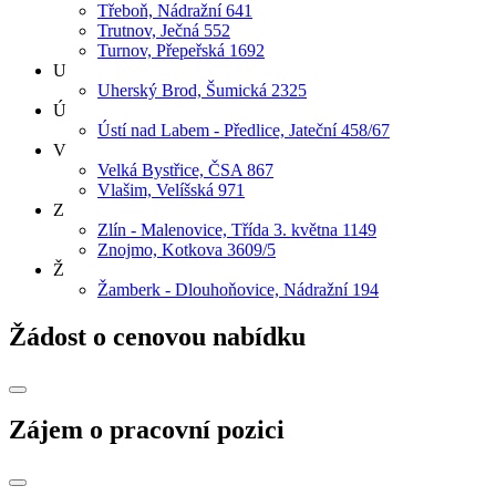
Třeboň, Nádražní 641
Trutnov, Ječná 552
Turnov, Přepeřská 1692
U
Uherský Brod, Šumická 2325
Ú
Ústí nad Labem - Předlice, Jateční 458/67
V
Velká Bystřice, ČSA 867
Vlašim, Velíšská 971
Z
Zlín - Malenovice, Třída 3. května 1149
Znojmo, Kotkova 3609/5
Ž
Žamberk - Dlouhoňovice, Nádražní 194
Žádost o cenovou nabídku
Zájem o pracovní pozici