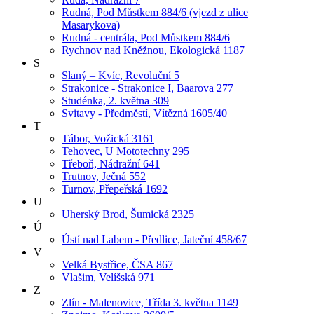
Rudná, Pod Můstkem 884/6 (vjezd z ulice
Masarykova)
Rudná - centrála, Pod Můstkem 884/6
Rychnov nad Kněžnou, Ekologická 1187
S
Slaný – Kvíc, Revoluční 5
Strakonice - Strakonice I, Baarova 277
Studénka, 2. května 309
Svitavy - Předměstí, Vítězná 1605/40
T
Tábor, Vožická 3161
Tehovec, U Mototechny 295
Třeboň, Nádražní 641
Trutnov, Ječná 552
Turnov, Přepeřská 1692
U
Uherský Brod, Šumická 2325
Ú
Ústí nad Labem - Předlice, Jateční 458/67
V
Velká Bystřice, ČSA 867
Vlašim, Velíšská 971
Z
Zlín - Malenovice, Třída 3. května 1149