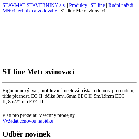
STAVMAT STAVEBNINY a.s.
|
Produkty
|
ST line
|
Ruční nářadí
|
Měřící technika a vodováhy
|
ST line Metr svinovací
ST line Metr svinovací
Ergonomický tvar; profilovaná ocelová páska; odolnost proti oděru;
třída přesnosti EG II; délka 3m/16mm EEC II, 5m/19mm EEC
II, 8m/25mm EEC II
Platí pro prodejnu
Všechny prodejny
Vyžádat cenovou nabídku
Odběr novinek