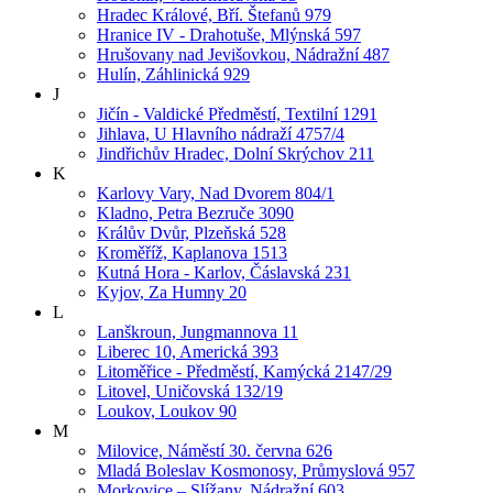
Hradec Králové, Bří. Štefanů 979
Hranice IV - Drahotuše, Mlýnská 597
Hrušovany nad Jevišovkou, Nádražní 487
Hulín, Záhlinická 929
J
Jičín - Valdické Předměstí, Textilní 1291
Jihlava, U Hlavního nádraží 4757/4
Jindřichův Hradec, Dolní Skrýchov 211
K
Karlovy Vary, Nad Dvorem 804/1
Kladno, Petra Bezruče 3090
Králův Dvůr, Plzeňská 528
Kroměříž, Kaplanova 1513
Kutná Hora - Karlov, Čáslavská 231
Kyjov, Za Humny 20
L
Lanškroun, Jungmannova 11
Liberec 10, Americká 393
Litoměřice - Předměstí, Kamýcká 2147/29
Litovel, Uničovská 132/19
Loukov, Loukov 90
M
Milovice, Náměstí 30. června 626
Mladá Boleslav Kosmonosy, Průmyslová 957
Morkovice – Slížany, Nádražní 603