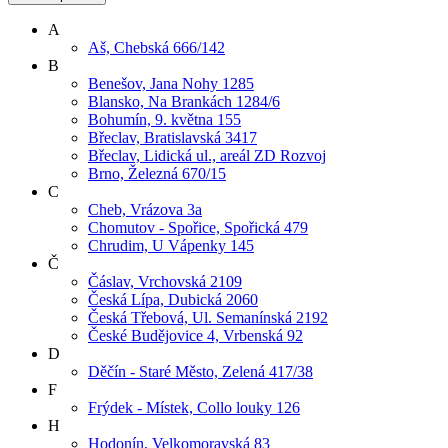
A
Aš, Chebská 666/142
B
Benešov, Jana Nohy 1285
Blansko, Na Brankách 1284/6
Bohumín, 9. května 155
Břeclav, Bratislavská 3417
Břeclav, Lidická ul., areál ZD Rozvoj
Brno, Železná 670/15
C
Cheb, Vrázova 3a
Chomutov - Spořice, Spořická 479
Chrudim, U Vápenky 145
Č
Čáslav, Vrchovská 2109
Česká Lípa, Dubická 2060
Česká Třebová, Ul. Semanínská 2192
České Budějovice 4, Vrbenská 92
D
Děčín - Staré Město, Zelená 417/38
F
Frýdek - Místek, Collo louky 126
H
Hodonín, Velkomoravská 83