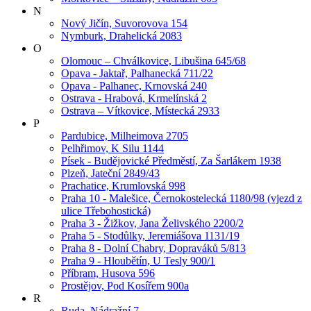
N
Nový Jičín, Suvorovova 154
Nymburk, Drahelická 2083
O
Olomouc – Chválkovice, Libušina 645/68
Opava - Jaktař, Palhanecká 711/22
Opava - Palhanec, Krnovská 240
Ostrava - Hrabová, Krmelínská 2
Ostrava – Vítkovice, Místecká 2933
P
Pardubice, Milheimova 2705
Pelhřimov, K Silu 1144
Písek - Budějovické Předměstí, Za Šarlákem 1938
Plzeň, Jateční 2849/43
Prachatice, Krumlovská 998
Praha 10 - Malešice, Černokostelecká 1180/98 (vjezd z
ulice Třebohostická)
Praha 3 - Žižkov, Jana Želivského 2200/2
Praha 5 - Stodůlky, Jeremiášova 1131/19
Praha 8 - Dolní Chabry, Dopraváků 5/813
Praha 9 - Hloubětín, U Tesly 900/1
Příbram, Husova 596
Prostějov, Pod Kosířem 900a
R
Ruda, Nádražní 7