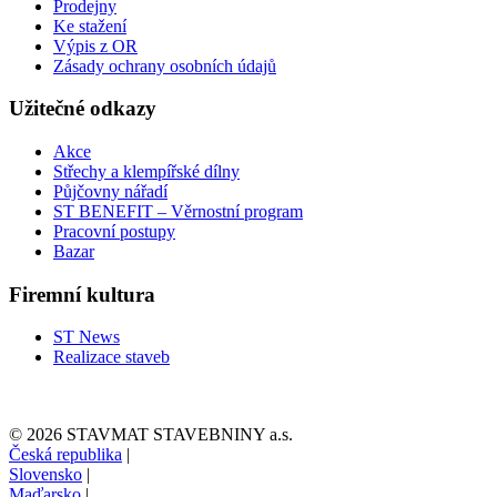
Prodejny
Ke stažení
Výpis z OR
Zásady ochrany osobních údajů
Užitečné odkazy
Akce
Střechy a klempířské dílny
Půjčovny nářadí
ST BENEFIT – Věrnostní program
Pracovní postupy
Bazar
Firemní kultura
ST News
Realizace staveb
© 2026 STAVMAT STAVEBNINY a.s.
Česká republika
|
Slovensko
|
Maďarsko
|