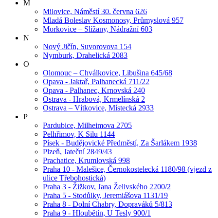
M
Milovice, Náměstí 30. června 626
Mladá Boleslav Kosmonosy, Průmyslová 957
Morkovice – Slížany, Nádražní 603
N
Nový Jičín, Suvorovova 154
Nymburk, Drahelická 2083
O
Olomouc – Chválkovice, Libušina 645/68
Opava - Jaktař, Palhanecká 711/22
Opava - Palhanec, Krnovská 240
Ostrava - Hrabová, Krmelínská 2
Ostrava – Vítkovice, Místecká 2933
P
Pardubice, Milheimova 2705
Pelhřimov, K Silu 1144
Písek - Budějovické Předměstí, Za Šarlákem 1938
Plzeň, Jateční 2849/43
Prachatice, Krumlovská 998
Praha 10 - Malešice, Černokostelecká 1180/98 (vjezd z
ulice Třebohostická)
Praha 3 - Žižkov, Jana Želivského 2200/2
Praha 5 - Stodůlky, Jeremiášova 1131/19
Praha 8 - Dolní Chabry, Dopraváků 5/813
Praha 9 - Hloubětín, U Tesly 900/1