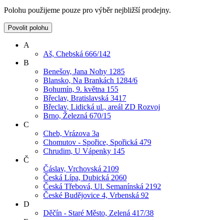
Polohu použijeme pouze pro výběr nejbližší prodejny.
Povolit polohu
A
Aš, Chebská 666/142
B
Benešov, Jana Nohy 1285
Blansko, Na Brankách 1284/6
Bohumín, 9. května 155
Břeclav, Bratislavská 3417
Břeclav, Lidická ul., areál ZD Rozvoj
Brno, Železná 670/15
C
Cheb, Vrázova 3a
Chomutov - Spořice, Spořická 479
Chrudim, U Vápenky 145
Č
Čáslav, Vrchovská 2109
Česká Lípa, Dubická 2060
Česká Třebová, Ul. Semanínská 2192
České Budějovice 4, Vrbenská 92
D
Děčín - Staré Město, Zelená 417/38