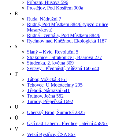
Příbram, Husova 596
Prostějov, Pod Kosířem 900a
R
Ruda, Nádražní 7
Rudná, Pod Můstkem 884/6 (vjezd z ulice
Masarykova)
Rudná - centrála, Pod Můstkem 884/6
Rychnov nad Kněžnou, Ekologická 1187
S
Slaný – Kvíc, Revoluční 5
Strakonice - Strakonice I, Baarova 277
Studénka, 2. května 309
Svitavy - Předměstí, Vítězná 1605/40
T
Tábor, Vožická 3161
Tehovec, U Mototechny 295
Třeboň, Nádražní 641
Trutnov, Ječná 552
Turnov, Přepeřská 1692
U
Uherský Brod, Šumická 2325
Ú
Ústí nad Labem - Předlice, Jateční 458/67
V
Velká Bystřice, ČSA 867