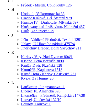
F
Frýdek - Místek, Collo louky 126
H
Hodonín, Velkomoravská 83
Hradec Králové, Bří. Štefanů 979
Hranice IV - Drahotuše, Mlýnská 597
Hrušovany nad Jevišovkou, Nádražní 487
Hulín, Záhlinická 929
J
Jičín - Valdické Předměstí, Textilní 1291
Jihlava, U Hlavního nádraží 4757/4
Jindřichův Hradec, Dolní Skrýchov 211
K
Karlovy Vary, Nad Dvorem 804/1
Kladno, Petra Bezruče 3090
Králův Dvůr, Plzeňská 528
Kroměříž, Kaplanova 1513
Kutná Hora - Karlov, Čáslavská 231
Kyjov, Za Humny 20
L
Lanškroun, Jungmannova 11
Liberec 10, Americká 393
Litoměřice - Předměstí, Kamýcká 2147/29
Litovel, Uničovská 132/19
Loukov, Loukov 90