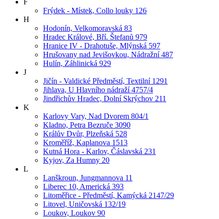
F
Frýdek - Místek, Collo louky 126
H
Hodonín, Velkomoravská 83
Hradec Králové, Bří. Štefanů 979
Hranice IV - Drahotuše, Mlýnská 597
Hrušovany nad Jevišovkou, Nádražní 487
Hulín, Záhlinická 929
J
Jičín - Valdické Předměstí, Textilní 1291
Jihlava, U Hlavního nádraží 4757/4
Jindřichův Hradec, Dolní Skrýchov 211
K
Karlovy Vary, Nad Dvorem 804/1
Kladno, Petra Bezruče 3090
Králův Dvůr, Plzeňská 528
Kroměříž, Kaplanova 1513
Kutná Hora - Karlov, Čáslavská 231
Kyjov, Za Humny 20
L
Lanškroun, Jungmannova 11
Liberec 10, Americká 393
Litoměřice - Předměstí, Kamýcká 2147/29
Litovel, Uničovská 132/19
Loukov, Loukov 90