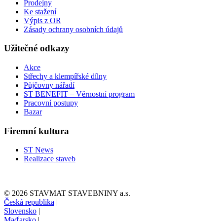
Prodejny
Ke stažení
Výpis z OR
Zásady ochrany osobních údajů
Užitečné odkazy
Akce
Střechy a klempířské dílny
Půjčovny nářadí
ST BENEFIT – Věrnostní program
Pracovní postupy
Bazar
Firemní kultura
ST News
Realizace staveb
© 2026 STAVMAT STAVEBNINY a.s.
Česká republika
|
Slovensko
|
Maďarsko
|