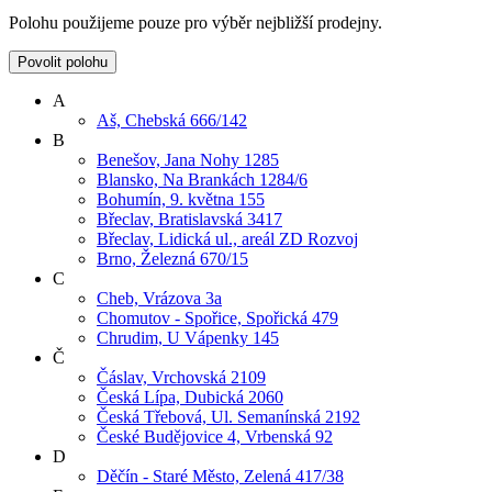
Polohu použijeme pouze pro výběr nejbližší prodejny.
Povolit polohu
A
Aš, Chebská 666/142
B
Benešov, Jana Nohy 1285
Blansko, Na Brankách 1284/6
Bohumín, 9. května 155
Břeclav, Bratislavská 3417
Břeclav, Lidická ul., areál ZD Rozvoj
Brno, Železná 670/15
C
Cheb, Vrázova 3a
Chomutov - Spořice, Spořická 479
Chrudim, U Vápenky 145
Č
Čáslav, Vrchovská 2109
Česká Lípa, Dubická 2060
Česká Třebová, Ul. Semanínská 2192
České Budějovice 4, Vrbenská 92
D
Děčín - Staré Město, Zelená 417/38