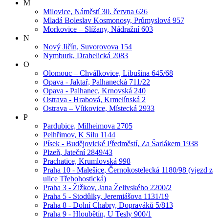
M
Milovice, Náměstí 30. června 626
Mladá Boleslav Kosmonosy, Průmyslová 957
Morkovice – Slížany, Nádražní 603
N
Nový Jičín, Suvorovova 154
Nymburk, Drahelická 2083
O
Olomouc – Chválkovice, Libušina 645/68
Opava - Jaktař, Palhanecká 711/22
Opava - Palhanec, Krnovská 240
Ostrava - Hrabová, Krmelínská 2
Ostrava – Vítkovice, Místecká 2933
P
Pardubice, Milheimova 2705
Pelhřimov, K Silu 1144
Písek - Budějovické Předměstí, Za Šarlákem 1938
Plzeň, Jateční 2849/43
Prachatice, Krumlovská 998
Praha 10 - Malešice, Černokostelecká 1180/98 (vjezd z
ulice Třebohostická)
Praha 3 - Žižkov, Jana Želivského 2200/2
Praha 5 - Stodůlky, Jeremiášova 1131/19
Praha 8 - Dolní Chabry, Dopraváků 5/813
Praha 9 - Hloubětín, U Tesly 900/1