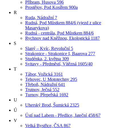
Příbram, Husova 596
Prostějov, Pod Kosířem 900a
R
Ruda, Nádražní 7
Rudná, Pod Můstkem 884/6 (vjezd z ulice
Masarykova)
Rudná - centrála, Pod Můstkem 884/6
Rychnov nad Kněžnou, Ekologická 1187
S
Slaný – Kvíc, Revoluční 5
Strakonice - Strakonice I, Baarova 277
Studénka, 2. května 309
Svitavy - Předměstí, Vítězná 1605/40
T
Tábor, Vožická 3161
Tehovec, U Mototechny 295
Třeboň, Nádražní 641
Trutnov, Ječná 552
Turnov, Přepeřská 1692
U
Uherský Brod, Šumická 2325
Ú
Ústí nad Labem - Předlice, Jateční 458/67
V
Velká Bystřice, ČSA 867