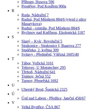
Příbram, Husova 596
Prostějov, Pod Kosířem 900a
R
Ruda, Nádražní 7
Rudná, Pod Můstkem 884/6 (vjezd z ulice
Masarykova)
Rudná - centrála, Pod Můstkem 884/6
Rychnov nad Kněžnou, Ekologická 1187
S
Slaný – Kvíc, Revoluční 5
Strakonice - Strakonice I, Baarova 277
Studénka, 2. května 309
Svitavy - Předměstí, Vítězná 1605/40
T
Tábor, Vožická 3161
Tehovec, U Mototechny 295
Třeboň, Nádražní 641
Trutnov, Ječná 552
Turnov, Přepeřská 1692
U
Uherský Brod, Šumická 2325
Ú
Ústí nad Labem - Předlice, Jateční 458/67
V
Velká Bystřice, ČSA 867