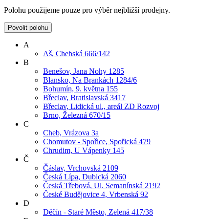
Polohu použijeme pouze pro výběr nejbližší prodejny.
Povolit polohu
A
Aš, Chebská 666/142
B
Benešov, Jana Nohy 1285
Blansko, Na Brankách 1284/6
Bohumín, 9. května 155
Břeclav, Bratislavská 3417
Břeclav, Lidická ul., areál ZD Rozvoj
Brno, Železná 670/15
C
Cheb, Vrázova 3a
Chomutov - Spořice, Spořická 479
Chrudim, U Vápenky 145
Č
Čáslav, Vrchovská 2109
Česká Lípa, Dubická 2060
Česká Třebová, Ul. Semanínská 2192
České Budějovice 4, Vrbenská 92
D
Děčín - Staré Město, Zelená 417/38