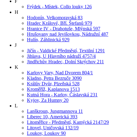
F
Frýdek - Místek, Collo louky 126
H
Hodonín, Velkomoravská 83
Hradec Králové, Bří. Štefanů 979
Hranice IV - Drahotuše, Mlýnská 597
Hrušovany nad Jevišovkou, Nádražní 487
Hulín, Záhlinická 929
J
Jičín - Valdické Předměstí, Textilní 1291
Jihlava, U Hlavního nádraží 4757/4
Jindřichův Hradec, Dolní Skrýchov 211
K
Karlovy Vary, Nad Dvorem 804/1
Kladno, Petra Bezruče 3090
Králův Dvůr, Plzeňská 528
Kroměříž, Kaplanova 1513
Kutná Hora - Karlov, Čáslavská 231
Kyjov, Za Humny 20
L
Lanškroun, Jungmannova 11
Liberec 10, Americká 393
Litoměřice - Předměstí, Kamýcká 2147/29
Litovel, Uničovská 132/19
Loukov, Loukov 90