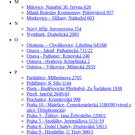
M
Milovice, Náměstí 30. června 626
Mladá Boleslav Kosmonosy, Průmyslová 957
Morkovice – Slížany, Nádražní 603
N
Nový Jičín, Suvorovova 154
Nymburk, Drahelická 2083
O
Olomouc – Chválkovice, Libušina 645/68
Opava - Jaktař, Palhanecká 711/22
Opava - Palhanec, Krnovská 240
Ostrava - Hrabová, Krmelínská 2
Ostrava – Vítkovice, Místecká 2933
P
Pardubice, Milheimova 2705
Pelhřimov, K Silu 1144
Písek - Budějovické Předměstí, Za Šarlákem 1938
Plzeň, Jateční 2849/43
Prachatice, Krumlovská 998
Praha 10 - Malešice, Černokostelecká 1180/98 (vjezd z
ulice Třebohostická)
Praha 3 - Žižkov, Jana Želivského 2200/2
Praha 5 - Stodůlky, Jeremiášova 1131/19
Praha 8 - Dolní Chabry, Dopraváků 5/813
Praha 9 - Hloubětín, U Tesly 900/1