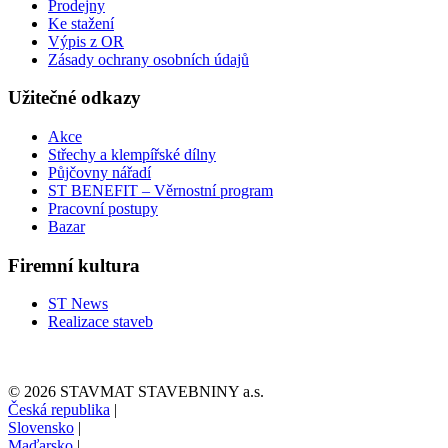
Prodejny
Ke stažení
Výpis z OR
Zásady ochrany osobních údajů
Užitečné odkazy
Akce
Střechy a klempířské dílny
Půjčovny nářadí
ST BENEFIT – Věrnostní program
Pracovní postupy
Bazar
Firemní kultura
ST News
Realizace staveb
© 2026 STAVMAT STAVEBNINY a.s.
Česká republika
|
Slovensko
|
Maďarsko
|