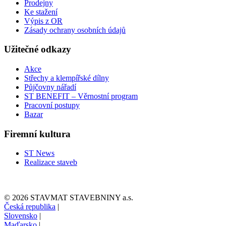
Prodejny
Ke stažení
Výpis z OR
Zásady ochrany osobních údajů
Užitečné odkazy
Akce
Střechy a klempířské dílny
Půjčovny nářadí
ST BENEFIT – Věrnostní program
Pracovní postupy
Bazar
Firemní kultura
ST News
Realizace staveb
© 2026 STAVMAT STAVEBNINY a.s.
Česká republika
|
Slovensko
|
Maďarsko
|