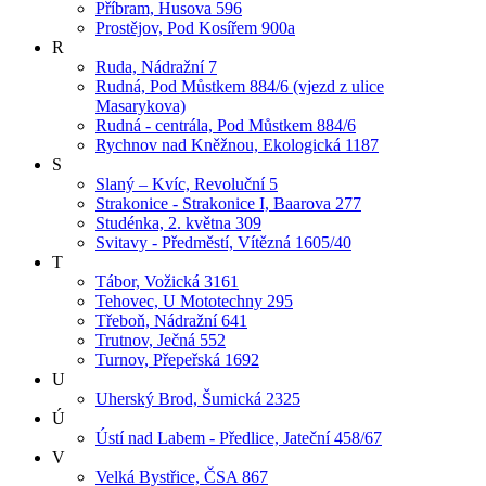
Příbram, Husova 596
Prostějov, Pod Kosířem 900a
R
Ruda, Nádražní 7
Rudná, Pod Můstkem 884/6 (vjezd z ulice
Masarykova)
Rudná - centrála, Pod Můstkem 884/6
Rychnov nad Kněžnou, Ekologická 1187
S
Slaný – Kvíc, Revoluční 5
Strakonice - Strakonice I, Baarova 277
Studénka, 2. května 309
Svitavy - Předměstí, Vítězná 1605/40
T
Tábor, Vožická 3161
Tehovec, U Mototechny 295
Třeboň, Nádražní 641
Trutnov, Ječná 552
Turnov, Přepeřská 1692
U
Uherský Brod, Šumická 2325
Ú
Ústí nad Labem - Předlice, Jateční 458/67
V
Velká Bystřice, ČSA 867