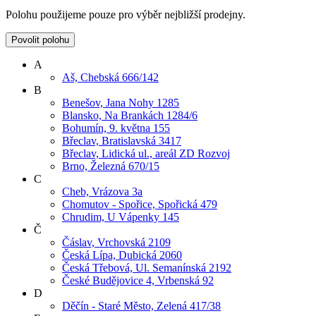
Polohu použijeme pouze pro výběr nejbližší prodejny.
Povolit polohu
A
Aš, Chebská 666/142
B
Benešov, Jana Nohy 1285
Blansko, Na Brankách 1284/6
Bohumín, 9. května 155
Břeclav, Bratislavská 3417
Břeclav, Lidická ul., areál ZD Rozvoj
Brno, Železná 670/15
C
Cheb, Vrázova 3a
Chomutov - Spořice, Spořická 479
Chrudim, U Vápenky 145
Č
Čáslav, Vrchovská 2109
Česká Lípa, Dubická 2060
Česká Třebová, Ul. Semanínská 2192
České Budějovice 4, Vrbenská 92
D
Děčín - Staré Město, Zelená 417/38