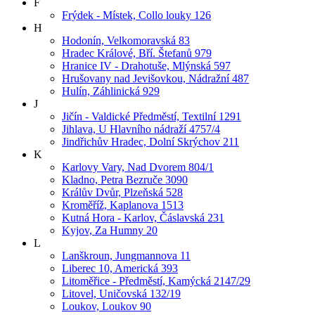
F
Frýdek - Místek, Collo louky 126
H
Hodonín, Velkomoravská 83
Hradec Králové, Bří. Štefanů 979
Hranice IV - Drahotuše, Mlýnská 597
Hrušovany nad Jevišovkou, Nádražní 487
Hulín, Záhlinická 929
J
Jičín - Valdické Předměstí, Textilní 1291
Jihlava, U Hlavního nádraží 4757/4
Jindřichův Hradec, Dolní Skrýchov 211
K
Karlovy Vary, Nad Dvorem 804/1
Kladno, Petra Bezruče 3090
Králův Dvůr, Plzeňská 528
Kroměříž, Kaplanova 1513
Kutná Hora - Karlov, Čáslavská 231
Kyjov, Za Humny 20
L
Lanškroun, Jungmannova 11
Liberec 10, Americká 393
Litoměřice - Předměstí, Kamýcká 2147/29
Litovel, Uničovská 132/19
Loukov, Loukov 90