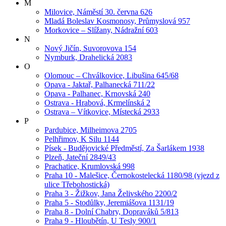
M
Milovice, Náměstí 30. června 626
Mladá Boleslav Kosmonosy, Průmyslová 957
Morkovice – Slížany, Nádražní 603
N
Nový Jičín, Suvorovova 154
Nymburk, Drahelická 2083
O
Olomouc – Chválkovice, Libušina 645/68
Opava - Jaktař, Palhanecká 711/22
Opava - Palhanec, Krnovská 240
Ostrava - Hrabová, Krmelínská 2
Ostrava – Vítkovice, Místecká 2933
P
Pardubice, Milheimova 2705
Pelhřimov, K Silu 1144
Písek - Budějovické Předměstí, Za Šarlákem 1938
Plzeň, Jateční 2849/43
Prachatice, Krumlovská 998
Praha 10 - Malešice, Černokostelecká 1180/98 (vjezd z
ulice Třebohostická)
Praha 3 - Žižkov, Jana Želivského 2200/2
Praha 5 - Stodůlky, Jeremiášova 1131/19
Praha 8 - Dolní Chabry, Dopraváků 5/813
Praha 9 - Hloubětín, U Tesly 900/1