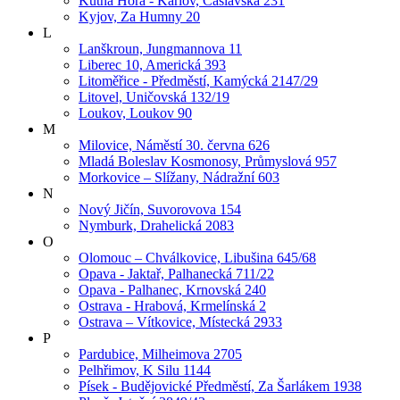
Kutná Hora - Karlov, Čáslavská 231
Kyjov, Za Humny 20
L
Lanškroun, Jungmannova 11
Liberec 10, Americká 393
Litoměřice - Předměstí, Kamýcká 2147/29
Litovel, Uničovská 132/19
Loukov, Loukov 90
M
Milovice, Náměstí 30. června 626
Mladá Boleslav Kosmonosy, Průmyslová 957
Morkovice – Slížany, Nádražní 603
N
Nový Jičín, Suvorovova 154
Nymburk, Drahelická 2083
O
Olomouc – Chválkovice, Libušina 645/68
Opava - Jaktař, Palhanecká 711/22
Opava - Palhanec, Krnovská 240
Ostrava - Hrabová, Krmelínská 2
Ostrava – Vítkovice, Místecká 2933
P
Pardubice, Milheimova 2705
Pelhřimov, K Silu 1144
Písek - Budějovické Předměstí, Za Šarlákem 1938