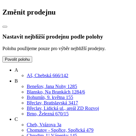
Změnit prodejnu
Nastavit nejbližší prodejnu podle polohy
Polohu použijeme pouze pro výběr nejbližší prodejny.
Povolit polohu
A
Aš, Chebská 666/142
B
Benešov, Jana Nohy 1285
Blansko, Na Brankách 1284/6
Bohumín, 9. května 155
Břeclav, Bratislavská 3417
Břeclav, Lidická ul., areál ZD Rozvoj
Brno, Železná 670/15
C
Cheb, Vrázova 3a
Chomutov - Spořice, Spořická 479
Chrudim, U Vápenky 145