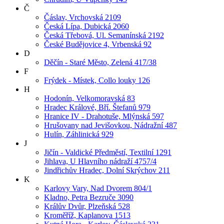
Č
Čáslav, Vrchovská 2109
Česká Lípa, Dubická 2060
Česká Třebová, Ul. Semanínská 2192
České Budějovice 4, Vrbenská 92
D
Děčín - Staré Město, Zelená 417/38
F
Frýdek - Místek, Collo louky 126
H
Hodonín, Velkomoravská 83
Hradec Králové, Bří. Štefanů 979
Hranice IV - Drahotuše, Mlýnská 597
Hrušovany nad Jevišovkou, Nádražní 487
Hulín, Záhlinická 929
J
Jičín - Valdické Předměstí, Textilní 1291
Jihlava, U Hlavního nádraží 4757/4
Jindřichův Hradec, Dolní Skrýchov 211
K
Karlovy Vary, Nad Dvorem 804/1
Kladno, Petra Bezruče 3090
Králův Dvůr, Plzeňská 528
Kroměříž, Kaplanova 1513