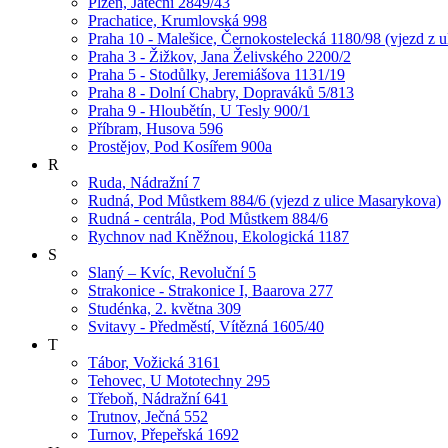
Plzeň, Jateční 2849/43
Prachatice, Krumlovská 998
Praha 10 - Malešice, Černokostelecká 1180/98 (vjezd z u
Praha 3 - Žižkov, Jana Želivského 2200/2
Praha 5 - Stodůlky, Jeremiášova 1131/19
Praha 8 - Dolní Chabry, Dopraváků 5/813
Praha 9 - Hloubětín, U Tesly 900/1
Příbram, Husova 596
Prostějov, Pod Kosířem 900a
R
Ruda, Nádražní 7
Rudná, Pod Můstkem 884/6 (vjezd z ulice Masarykova)
Rudná - centrála, Pod Můstkem 884/6
Rychnov nad Kněžnou, Ekologická 1187
S
Slaný – Kvíc, Revoluční 5
Strakonice - Strakonice I, Baarova 277
Studénka, 2. května 309
Svitavy - Předměstí, Vítězná 1605/40
T
Tábor, Vožická 3161
Tehovec, U Mototechny 295
Třeboň, Nádražní 641
Trutnov, Ječná 552
Turnov, Přepeřská 1692