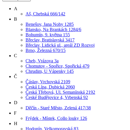
A
Aš, Chebská 666/142
B
Benešov, Jana Nohy 1285
Blansko, Na Brankách 1284/6
Bohumín, 9. května 155
Břeclav, Bratislavská 3417
Břeclav, Lidická ul., areál ZD Rozvoj
Brno, Železná 670/15
C
Cheb, Vrázova 3a
Chomutov - Spořice, Spořická 479
Chrudim, U Vápenky 145
Č
Čáslav, Vrchovská 2109
Česká Lípa, Dubická 2060
Česká Třebová, Ul. Semanínská 2192
České Budějovice 4, Vrbenská 92
D
Děčín - Staré Město, Zelená 417/38
F
Frýdek - Místek, Collo louky 126
H
Hodonín, Velkomoravská 83