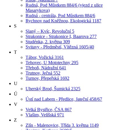
Rudná, Pod Můstkem 884/6 (vjezd z ulice
Masarykova)
Rudná - centrála, Pod Můstkem 884/6
Rychnov nad Kněžnou, Ekologická 1187
S
Slaný – Kvíc, Revoluční 5
Strakonice - Strakonice I, Baarova 277
Studénka, 2. května 309
Svitavy - Předměstí, Vítězná 1605/40
T
Tábor, Vožická 3161
Tehovec, U Mototechny 295
Třeboň, Nádražní 641
Trutnov, Ječná 552
Turnov, Přepeřská 1692
U
Uherský Brod, Šumická 2325
Ú
Ústí nad Labem - Předlice, Jateční 458/67
V
Velká Bystřice, ČSA 867
Vlašim, Velíšská 971
Z
Zlín - Malenovice, Třída 3. května 1149