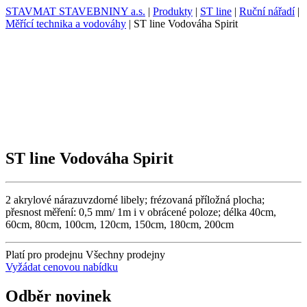
STAVMAT STAVEBNINY a.s.
|
Produkty
|
ST line
|
Ruční nářadí
|
Měřící technika a vodováhy
|
ST line Vodováha Spirit
ST line Vodováha Spirit
2 akrylové nárazuvzdorné libely; frézovaná příložná plocha;
přesnost měření: 0,5 mm/ 1m i v obrácené poloze; délka 40cm,
60cm, 80cm, 100cm, 120cm, 150cm, 180cm, 200cm
Platí pro prodejnu
Všechny prodejny
Vyžádat cenovou nabídku
Odběr novinek