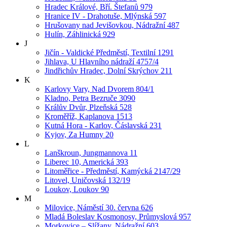
Hradec Králové, Bří. Štefanů 979
Hranice IV - Drahotuše, Mlýnská 597
Hrušovany nad Jevišovkou, Nádražní 487
Hulín, Záhlinická 929
J
Jičín - Valdické Předměstí, Textilní 1291
Jihlava, U Hlavního nádraží 4757/4
Jindřichův Hradec, Dolní Skrýchov 211
K
Karlovy Vary, Nad Dvorem 804/1
Kladno, Petra Bezruče 3090
Králův Dvůr, Plzeňská 528
Kroměříž, Kaplanova 1513
Kutná Hora - Karlov, Čáslavská 231
Kyjov, Za Humny 20
L
Lanškroun, Jungmannova 11
Liberec 10, Americká 393
Litoměřice - Předměstí, Kamýcká 2147/29
Litovel, Uničovská 132/19
Loukov, Loukov 90
M
Milovice, Náměstí 30. června 626
Mladá Boleslav Kosmonosy, Průmyslová 957
Morkovice – Slížany, Nádražní 603