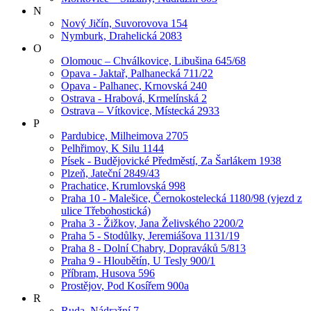
N
Nový Jičín, Suvorovova 154
Nymburk, Drahelická 2083
O
Olomouc – Chválkovice, Libušina 645/68
Opava - Jaktař, Palhanecká 711/22
Opava - Palhanec, Krnovská 240
Ostrava - Hrabová, Krmelínská 2
Ostrava – Vítkovice, Místecká 2933
P
Pardubice, Milheimova 2705
Pelhřimov, K Silu 1144
Písek - Budějovické Předměstí, Za Šarlákem 1938
Plzeň, Jateční 2849/43
Prachatice, Krumlovská 998
Praha 10 - Malešice, Černokostelecká 1180/98 (vjezd z
ulice Třebohostická)
Praha 3 - Žižkov, Jana Želivského 2200/2
Praha 5 - Stodůlky, Jeremiášova 1131/19
Praha 8 - Dolní Chabry, Dopraváků 5/813
Praha 9 - Hloubětín, U Tesly 900/1
Příbram, Husova 596
Prostějov, Pod Kosířem 900a
R
Ruda, Nádražní 7