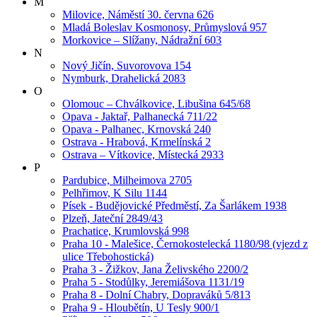
M
Milovice, Náměstí 30. června 626
Mladá Boleslav Kosmonosy, Průmyslová 957
Morkovice – Slížany, Nádražní 603
N
Nový Jičín, Suvorovova 154
Nymburk, Drahelická 2083
O
Olomouc – Chválkovice, Libušina 645/68
Opava - Jaktař, Palhanecká 711/22
Opava - Palhanec, Krnovská 240
Ostrava - Hrabová, Krmelínská 2
Ostrava – Vítkovice, Místecká 2933
P
Pardubice, Milheimova 2705
Pelhřimov, K Silu 1144
Písek - Budějovické Předměstí, Za Šarlákem 1938
Plzeň, Jateční 2849/43
Prachatice, Krumlovská 998
Praha 10 - Malešice, Černokostelecká 1180/98 (vjezd z
ulice Třebohostická)
Praha 3 - Žižkov, Jana Želivského 2200/2
Praha 5 - Stodůlky, Jeremiášova 1131/19
Praha 8 - Dolní Chabry, Dopraváků 5/813
Praha 9 - Hloubětín, U Tesly 900/1