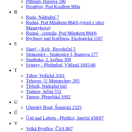
Příbram, Husova 596
Prostějov, Pod Kosířem 900a
R
Ruda, Nádražní 7
Rudná, Pod Můstkem 884/6 (vjezd z ulice
Masarykova)
Rudná - centrála, Pod Můstkem 884/6
Rychnov nad Kněžnou, Ekologická 1187
S
Slaný – Kvíc, Revoluční 5
Strakonice - Strakonice I, Baarova 277
Studénka, 2. května 309
Svitavy - Předměstí, Vítězná 1605/40
T
Tábor, Vožická 3161
Tehovec, U Mototechny 295
Třeboň, Nádražní 641
Trutnov, Ječná 552
Turnov, Přepeřská 1692
U
Uherský Brod, Šumická 2325
Ú
Ústí nad Labem - Předlice, Jateční 458/67
V
Velká Bystřice, ČSA 867