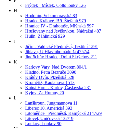
F
Frýdek - Místek, Collo louky 126
H
Hodonín, Velkomoravská 83
Hradec Králové, Bří. Štefanů 979
Hranice IV - Drahotuše, Mlýnská 597
Hrušovany nad Jevišovkou, Nádražní 487
Hulín, Záhlinická 929
J
Jičín - Valdické Předměstí, Textilní 1291
Jihlava, U Hlavního nádraží 4757/4
Jindřichův Hradec, Dolní Skrýchov 211
K
Karlovy Vary, Nad Dvorem 804/1
Kladno, Petra Bezruče 3090
Králův Dvůr, Plzeňská 528
Kroměříž, Kaplanova 1513
Kutná Hora - Karlov, Čáslavská 231
Kyjov, Za Humny 20
L
Lanškroun, Jungmannova 11
Liberec 10, Americká 393
Litoměřice - Předměstí, Kamýcká 2147/29
Litovel, Uničovská 132/19
Loukov, Loukov 90