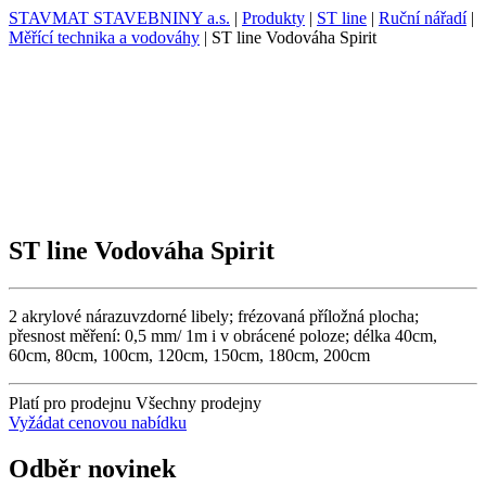
STAVMAT STAVEBNINY a.s.
|
Produkty
|
ST line
|
Ruční nářadí
|
Měřící technika a vodováhy
|
ST line Vodováha Spirit
ST line Vodováha Spirit
2 akrylové nárazuvzdorné libely; frézovaná příložná plocha;
přesnost měření: 0,5 mm/ 1m i v obrácené poloze; délka 40cm,
60cm, 80cm, 100cm, 120cm, 150cm, 180cm, 200cm
Platí pro prodejnu
Všechny prodejny
Vyžádat cenovou nabídku
Odběr novinek