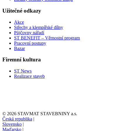
Užitečné odkazy
Akce
Střechy a klempířské dílny
Půjčovny nářadí
ST BENEFIT – Věrnostní program
Pracovní postupy
Bazar
Firemní kultura
ST News
Realizace staveb
© 2026 STAVMAT STAVEBNINY a.s.
Česká republika
|
Slovensko
|
Maďarsko
|