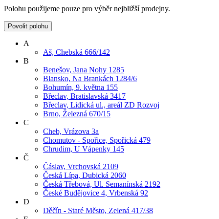
Polohu použijeme pouze pro výběr nejbližší prodejny.
Povolit polohu
A
Aš, Chebská 666/142
B
Benešov, Jana Nohy 1285
Blansko, Na Brankách 1284/6
Bohumín, 9. května 155
Břeclav, Bratislavská 3417
Břeclav, Lidická ul., areál ZD Rozvoj
Brno, Železná 670/15
C
Cheb, Vrázova 3a
Chomutov - Spořice, Spořická 479
Chrudim, U Vápenky 145
Č
Čáslav, Vrchovská 2109
Česká Lípa, Dubická 2060
Česká Třebová, Ul. Semanínská 2192
České Budějovice 4, Vrbenská 92
D
Děčín - Staré Město, Zelená 417/38