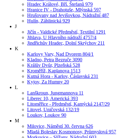
Hradec Králové, Bří. Štefanů 979
Hranice IV - Drahotuše, Mlýnská 597
Hrušovany nad Jevišovkou, Nádražní 487
Hulín, Záhlinická 929
J
Jičín - Valdické Předměstí, Textilní 1291
Jihlava, U Hlavního nádraží 4757/4
Jindřichův Hradec, Dolní Skrýchov 211
K
Karlovy Vary, Nad Dvorem 804/1
Kladno, Petra Bezruče 3090
Králův Dvůr, Plzeňská 528
Kroměříž, Kaplanova 1513
Kutná Hora - Karlov, Čáslavská 231
Kyjov, Za Humny 20
L
Lanškroun, Jungmannova 11
Liberec 10, Americká 393
Litoměřice - Předměstí, Kamýcká 2147/29
Litovel, Uničovská 132/19
Loukov, Loukov 90
M
Milovice, Náměstí 30. června 626
Mladá Boleslav Kosmonosy, Průmyslová 957
Morkovice – Slížany, Nádražní 603