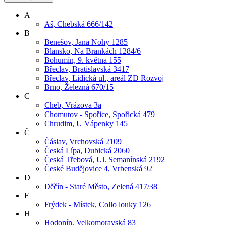
A
Aš, Chebská 666/142
B
Benešov, Jana Nohy 1285
Blansko, Na Brankách 1284/6
Bohumín, 9. května 155
Břeclav, Bratislavská 3417
Břeclav, Lidická ul., areál ZD Rozvoj
Brno, Železná 670/15
C
Cheb, Vrázova 3a
Chomutov - Spořice, Spořická 479
Chrudim, U Vápenky 145
Č
Čáslav, Vrchovská 2109
Česká Lípa, Dubická 2060
Česká Třebová, Ul. Semanínská 2192
České Budějovice 4, Vrbenská 92
D
Děčín - Staré Město, Zelená 417/38
F
Frýdek - Místek, Collo louky 126
H
Hodonín, Velkomoravská 83