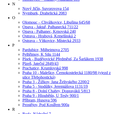
N
Nový Jičín, Suvorovova 154
Nymburk, Drahelická 2083
O
Olomouc – Chválkovice, Libušina 645/68
Opava - Jaktař, Palhanecká 711/22
Opava - Palhanec, Krnovská 240
Ostrava - Hrabová, Krmelínská 2
Ostrava – Vítkovice, Místecká 2933
P
Pardubice, Milheimova 2705
Pelhřimov, K Silu 1144
Písek - Budějovické Předměstí, Za Šarlákem 1938
Plzeň, Jateční 2849/43
Prachatice, Krumlovská 998
Praha 10 - Malešice, Černokostelecká 1180/98 (vjezd z
ulice Třebohostická)
Praha 3 - Žižkov, Jana Želivského 2200/2
Praha 5 - Stodůlky, Jeremiášova 1131/19
Praha 8 - Dolní Chabry, Dopraváků 5/813
Praha 9 - Hloubětín, U Tesly 900/1
Příbram, Husova 596
Prostějov, Pod Kosířem 900a
R
Ruda, Nádražní 7