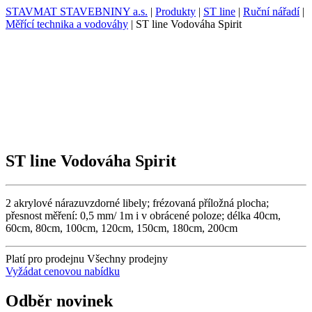
STAVMAT STAVEBNINY a.s.
|
Produkty
|
ST line
|
Ruční nářadí
|
Měřící technika a vodováhy
|
ST line Vodováha Spirit
ST line Vodováha Spirit
2 akrylové nárazuvzdorné libely; frézovaná příložná plocha;
přesnost měření: 0,5 mm/ 1m i v obrácené poloze; délka 40cm,
60cm, 80cm, 100cm, 120cm, 150cm, 180cm, 200cm
Platí pro prodejnu
Všechny prodejny
Vyžádat cenovou nabídku
Odběr novinek