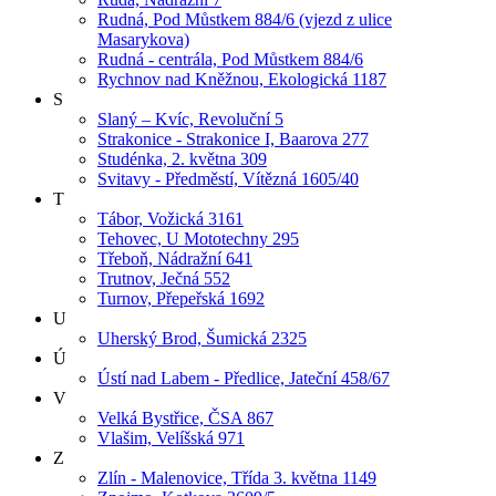
Rudná, Pod Můstkem 884/6 (vjezd z ulice
Masarykova)
Rudná - centrála, Pod Můstkem 884/6
Rychnov nad Kněžnou, Ekologická 1187
S
Slaný – Kvíc, Revoluční 5
Strakonice - Strakonice I, Baarova 277
Studénka, 2. května 309
Svitavy - Předměstí, Vítězná 1605/40
T
Tábor, Vožická 3161
Tehovec, U Mototechny 295
Třeboň, Nádražní 641
Trutnov, Ječná 552
Turnov, Přepeřská 1692
U
Uherský Brod, Šumická 2325
Ú
Ústí nad Labem - Předlice, Jateční 458/67
V
Velká Bystřice, ČSA 867
Vlašim, Velíšská 971
Z
Zlín - Malenovice, Třída 3. května 1149