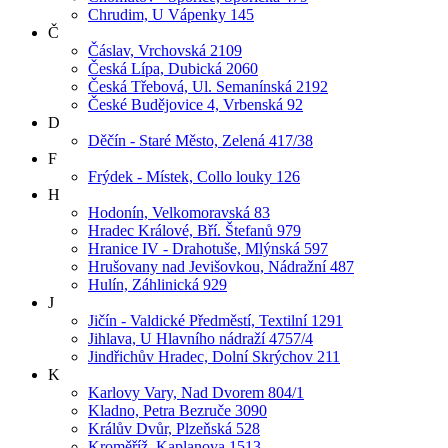
Chrudim, U Vápenky 145
Č
Čáslav, Vrchovská 2109
Česká Lípa, Dubická 2060
Česká Třebová, Ul. Semanínská 2192
České Budějovice 4, Vrbenská 92
D
Děčín - Staré Město, Zelená 417/38
F
Frýdek - Místek, Collo louky 126
H
Hodonín, Velkomoravská 83
Hradec Králové, Bří. Štefanů 979
Hranice IV - Drahotuše, Mlýnská 597
Hrušovany nad Jevišovkou, Nádražní 487
Hulín, Záhlinická 929
J
Jičín - Valdické Předměstí, Textilní 1291
Jihlava, U Hlavního nádraží 4757/4
Jindřichův Hradec, Dolní Skrýchov 211
K
Karlovy Vary, Nad Dvorem 804/1
Kladno, Petra Bezruče 3090
Králův Dvůr, Plzeňská 528
Kroměříž, Kaplanova 1513