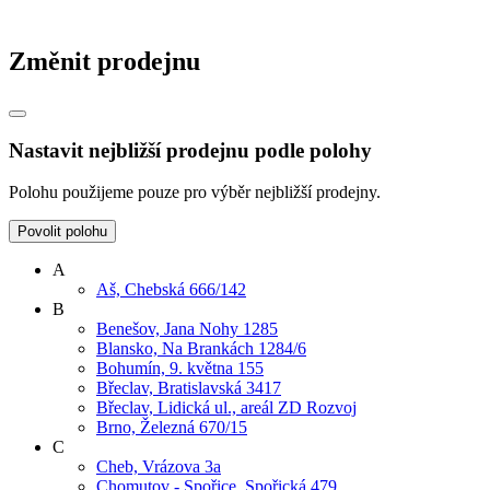
Změnit prodejnu
Nastavit nejbližší prodejnu podle polohy
Polohu použijeme pouze pro výběr nejbližší prodejny.
Povolit polohu
A
Aš, Chebská 666/142
B
Benešov, Jana Nohy 1285
Blansko, Na Brankách 1284/6
Bohumín, 9. května 155
Břeclav, Bratislavská 3417
Břeclav, Lidická ul., areál ZD Rozvoj
Brno, Železná 670/15
C
Cheb, Vrázova 3a
Chomutov - Spořice, Spořická 479