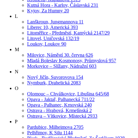
Kutná Hora - Karlov, Čáslavská 231
Kyjov, Za Humny 20
L
Lanškroun, Jungmannova 11
Liberec 10, Americká 393
Litoměřice - Předměstí, Kamýcká 2147/29
Litovel, Uničovská 132/19
Loukov, Loukov 90
M
Milovice, Náměstí 30. června 626
Mladá Boleslav Kosmonosy, Průmyslová 957
Morkovice – Slížany, Nádražní 603
N
Nový Jičín, Suvorovova 154
Nymburk, Drahelická 2083
O
Olomouc – Chválkovice, Libušina 645/68
Opava - Jaktař, Palhanecká 711/22
Opava - Palhanec, Krnovská 240
Ostrava - Hrabová, Krmelínská 2
Ostrava – Vítkovice, Místecká 2933
P
Pardubice, Milheimova 2705
Pelhřimov, K Silu 1144