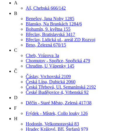
A
Aš, Chebská 666/142
B
Benešov, Jana Nohy 1285
Blansko, Na Brankách 1284/6
Bohumín, 9. května 155
Břeclav, Bratislavská 3417
Břeclav, Lidická ul., areál ZD Rozvoj
Brno, Železná 670/15
C
Cheb, Vrázova 3a
Chomutov - Spořice, Spořická 479
Chrudim, U Vápenky 145
Č
Čáslav, Vrchovská 2109
Česká Lípa, Dubická 2060
Česká Třebová, Ul. Semanínská 2192
České Budějovice 4, Vrbenská 92
D
Děčín - Staré Město, Zelená 417/38
F
Frýdek - Místek, Collo louky 126
H
Hodonín, Velkomoravská 83
Hradec Králové, Bří. Štefanů 979