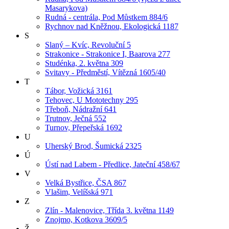
Masarykova)
Rudná - centrála, Pod Můstkem 884/6
Rychnov nad Kněžnou, Ekologická 1187
S
Slaný – Kvíc, Revoluční 5
Strakonice - Strakonice I, Baarova 277
Studénka, 2. května 309
Svitavy - Předměstí, Vítězná 1605/40
T
Tábor, Vožická 3161
Tehovec, U Mototechny 295
Třeboň, Nádražní 641
Trutnov, Ječná 552
Turnov, Přepeřská 1692
U
Uherský Brod, Šumická 2325
Ú
Ústí nad Labem - Předlice, Jateční 458/67
V
Velká Bystřice, ČSA 867
Vlašim, Velíšská 971
Z
Zlín - Malenovice, Třída 3. května 1149
Znojmo, Kotkova 3609/5
Ž