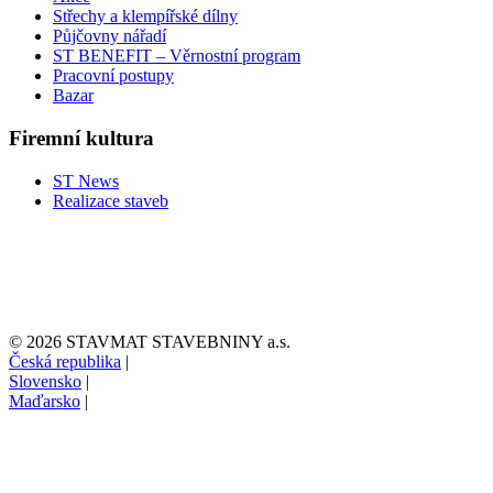
Střechy a klempířské dílny
Půjčovny nářadí
ST BENEFIT – Věrnostní program
Pracovní postupy
Bazar
Firemní kultura
ST News
Realizace staveb
© 2026 STAVMAT STAVEBNINY a.s.
Česká republika
|
Slovensko
|
Maďarsko
|