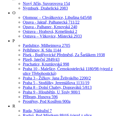
Nový Jičín, Suvorovova 154
Nymburk, Drahelická 2083
O
Olomouc – Chválkovice, Libušina 645/68
Opava - Jaktař, Palhanecká 711/22
Opava - Palhanec, Krnovská 240
Ostrava - Hrabová, Krmelínská 2
Ostrava – Vítkovice, Místecká 2933
P
Pardubice, Milheimova 2705
Pelhřimov, K Silu 1144
Písek - Budějovické Předměstí, Za Šarlákem 1938
Plzeň, Jateční 2849/43
Prachatice, Krumlovská 998
Praha 10 - Malešice, Černokostelecká 1180/98 (vjezd z
ulice Třebohostická)
Praha 3 - Žižkov, Jana Želivského 2200/2
Praha 5 - Stodůlky, Jeremiášova 1131/19
Praha 8 - Dolní Chabry, Dopraváků 5/813
Praha 9 - Hloubětín, U Tesly 900/1
Příbram, Husova 596
Prostějov, Pod Kosířem 900a
R
Ruda, Nádražní 7
Rudná, Pod Můstkem 884/6 (vjezd z ulice