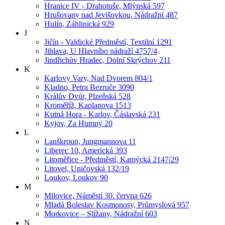
Hranice IV - Drahotuše, Mlýnská 597
Hrušovany nad Jevišovkou, Nádražní 487
Hulín, Záhlinická 929
J
Jičín - Valdické Předměstí, Textilní 1291
Jihlava, U Hlavního nádraží 4757/4
Jindřichův Hradec, Dolní Skrýchov 211
K
Karlovy Vary, Nad Dvorem 804/1
Kladno, Petra Bezruče 3090
Králův Dvůr, Plzeňská 528
Kroměříž, Kaplanova 1513
Kutná Hora - Karlov, Čáslavská 231
Kyjov, Za Humny 20
L
Lanškroun, Jungmannova 11
Liberec 10, Americká 393
Litoměřice - Předměstí, Kamýcká 2147/29
Litovel, Uničovská 132/19
Loukov, Loukov 90
M
Milovice, Náměstí 30. června 626
Mladá Boleslav Kosmonosy, Průmyslová 957
Morkovice – Slížany, Nádražní 603
N