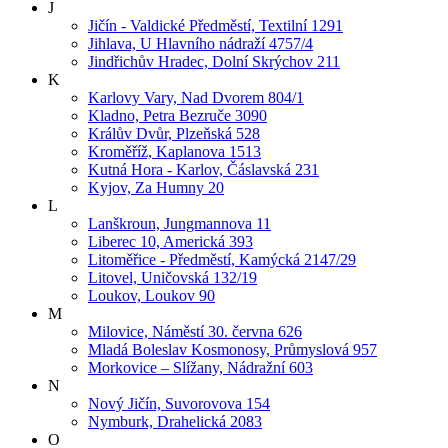
J
Jičín - Valdické Předměstí, Textilní 1291
Jihlava, U Hlavního nádraží 4757/4
Jindřichův Hradec, Dolní Skrýchov 211
K
Karlovy Vary, Nad Dvorem 804/1
Kladno, Petra Bezruče 3090
Králův Dvůr, Plzeňská 528
Kroměříž, Kaplanova 1513
Kutná Hora - Karlov, Čáslavská 231
Kyjov, Za Humny 20
L
Lanškroun, Jungmannova 11
Liberec 10, Americká 393
Litoměřice - Předměstí, Kamýcká 2147/29
Litovel, Uničovská 132/19
Loukov, Loukov 90
M
Milovice, Náměstí 30. června 626
Mladá Boleslav Kosmonosy, Průmyslová 957
Morkovice – Slížany, Nádražní 603
N
Nový Jičín, Suvorovova 154
Nymburk, Drahelická 2083
O