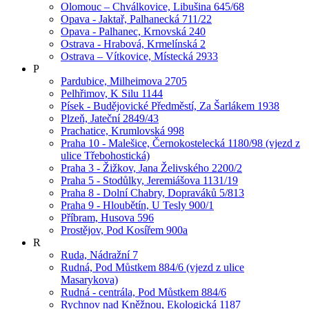
Olomouc – Chválkovice, Libušina 645/68
Opava - Jaktař, Palhanecká 711/22
Opava - Palhanec, Krnovská 240
Ostrava - Hrabová, Krmelínská 2
Ostrava – Vítkovice, Místecká 2933
P
Pardubice, Milheimova 2705
Pelhřimov, K Silu 1144
Písek - Budějovické Předměstí, Za Šarlákem 1938
Plzeň, Jateční 2849/43
Prachatice, Krumlovská 998
Praha 10 - Malešice, Černokostelecká 1180/98 (vjezd z
ulice Třebohostická)
Praha 3 - Žižkov, Jana Želivského 2200/2
Praha 5 - Stodůlky, Jeremiášova 1131/19
Praha 8 - Dolní Chabry, Dopraváků 5/813
Praha 9 - Hloubětín, U Tesly 900/1
Příbram, Husova 596
Prostějov, Pod Kosířem 900a
R
Ruda, Nádražní 7
Rudná, Pod Můstkem 884/6 (vjezd z ulice
Masarykova)
Rudná - centrála, Pod Můstkem 884/6
Rychnov nad Kněžnou, Ekologická 1187