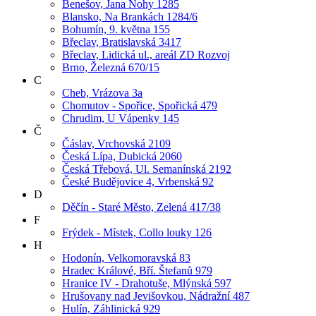
Benešov, Jana Nohy 1285
Blansko, Na Brankách 1284/6
Bohumín, 9. května 155
Břeclav, Bratislavská 3417
Břeclav, Lidická ul., areál ZD Rozvoj
Brno, Železná 670/15
C
Cheb, Vrázova 3a
Chomutov - Spořice, Spořická 479
Chrudim, U Vápenky 145
Č
Čáslav, Vrchovská 2109
Česká Lípa, Dubická 2060
Česká Třebová, Ul. Semanínská 2192
České Budějovice 4, Vrbenská 92
D
Děčín - Staré Město, Zelená 417/38
F
Frýdek - Místek, Collo louky 126
H
Hodonín, Velkomoravská 83
Hradec Králové, Bří. Štefanů 979
Hranice IV - Drahotuše, Mlýnská 597
Hrušovany nad Jevišovkou, Nádražní 487
Hulín, Záhlinická 929