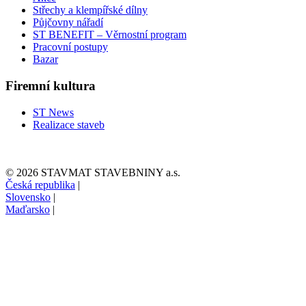
Střechy a klempířské dílny
Půjčovny nářadí
ST BENEFIT – Věrnostní program
Pracovní postupy
Bazar
Firemní kultura
ST News
Realizace staveb
© 2026 STAVMAT STAVEBNINY a.s.
Česká republika
|
Slovensko
|
Maďarsko
|