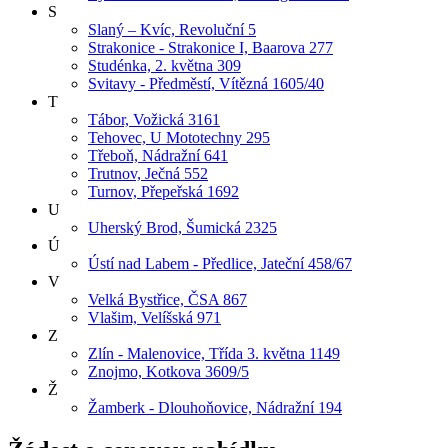
S
Slaný – Kvíc, Revoluční 5
Strakonice - Strakonice I, Baarova 277
Studénka, 2. května 309
Svitavy - Předměstí, Vítězná 1605/40
T
Tábor, Vožická 3161
Tehovec, U Mototechny 295
Třeboň, Nádražní 641
Trutnov, Ječná 552
Turnov, Přepeřská 1692
U
Uherský Brod, Šumická 2325
Ú
Ústí nad Labem - Předlice, Jateční 458/67
V
Velká Bystřice, ČSA 867
Vlašim, Velíšská 971
Z
Zlín - Malenovice, Třída 3. května 1149
Znojmo, Kotkova 3609/5
Ž
Žamberk - Dlouhoňovice, Nádražní 194