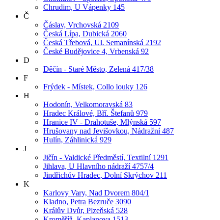
Chrudim, U Vápenky 145
Č
Čáslav, Vrchovská 2109
Česká Lípa, Dubická 2060
Česká Třebová, Ul. Semanínská 2192
České Budějovice 4, Vrbenská 92
D
Děčín - Staré Město, Zelená 417/38
F
Frýdek - Místek, Collo louky 126
H
Hodonín, Velkomoravská 83
Hradec Králové, Bří. Štefanů 979
Hranice IV - Drahotuše, Mlýnská 597
Hrušovany nad Jevišovkou, Nádražní 487
Hulín, Záhlinická 929
J
Jičín - Valdické Předměstí, Textilní 1291
Jihlava, U Hlavního nádraží 4757/4
Jindřichův Hradec, Dolní Skrýchov 211
K
Karlovy Vary, Nad Dvorem 804/1
Kladno, Petra Bezruče 3090
Králův Dvůr, Plzeňská 528
Kroměříž, Kaplanova 1513