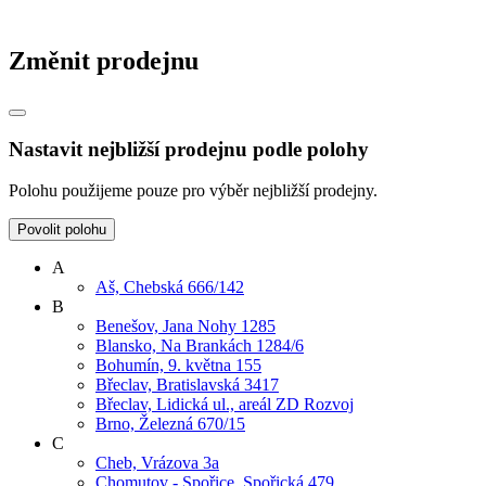
Změnit prodejnu
Nastavit nejbližší prodejnu podle polohy
Polohu použijeme pouze pro výběr nejbližší prodejny.
Povolit polohu
A
Aš, Chebská 666/142
B
Benešov, Jana Nohy 1285
Blansko, Na Brankách 1284/6
Bohumín, 9. května 155
Břeclav, Bratislavská 3417
Břeclav, Lidická ul., areál ZD Rozvoj
Brno, Železná 670/15
C
Cheb, Vrázova 3a
Chomutov - Spořice, Spořická 479