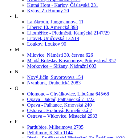
Kutná Hora - Karlov, Čáslavská 231
Kyjov, Za Humny 20
L
Lanškroun, Jungmannova 11
Liberec 10, Americká 393
Litoměřice - Předměstí, Kamýcká 2147/29
Litovel, Uničovská 132/19
Loukov, Loukov 90
M
Milovice, Náměstí 30. června 626
Mladá Boleslav Kosmonosy, Průmyslová 957
Morkovice – Slížany, Nádražní 603
N
Nový Jičín, Suvorovova 154
Nymburk, Drahelická 2083
O
Olomouc – Chválkovice, Libušina 645/68
Opava - Jaktař, Palhanecká 711/22
Opava - Palhanec, Krnovská 240
Ostrava - Hrabová, Krmelínská 2
Ostrava – Vítkovice, Místecká 2933
P
Pardubice, Milheimova 2705
Pelhřimov, K Silu 1144