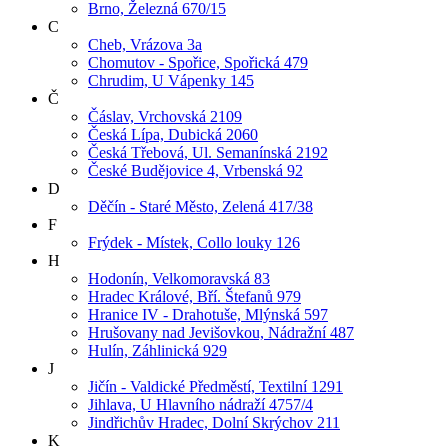
Brno, Železná 670/15
C
Cheb, Vrázova 3a
Chomutov - Spořice, Spořická 479
Chrudim, U Vápenky 145
Č
Čáslav, Vrchovská 2109
Česká Lípa, Dubická 2060
Česká Třebová, Ul. Semanínská 2192
České Budějovice 4, Vrbenská 92
D
Děčín - Staré Město, Zelená 417/38
F
Frýdek - Místek, Collo louky 126
H
Hodonín, Velkomoravská 83
Hradec Králové, Bří. Štefanů 979
Hranice IV - Drahotuše, Mlýnská 597
Hrušovany nad Jevišovkou, Nádražní 487
Hulín, Záhlinická 929
J
Jičín - Valdické Předměstí, Textilní 1291
Jihlava, U Hlavního nádraží 4757/4
Jindřichův Hradec, Dolní Skrýchov 211
K