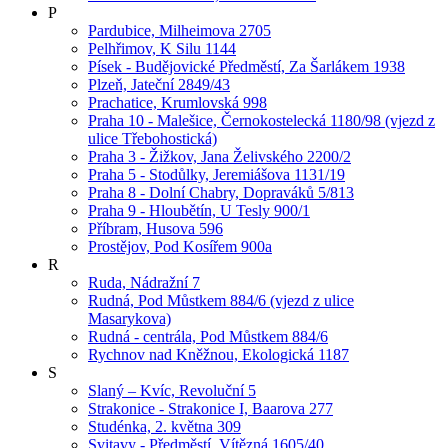
P
Pardubice, Milheimova 2705
Pelhřimov, K Silu 1144
Písek - Budějovické Předměstí, Za Šarlákem 1938
Plzeň, Jateční 2849/43
Prachatice, Krumlovská 998
Praha 10 - Malešice, Černokostelecká 1180/98 (vjezd z
ulice Třebohostická)
Praha 3 - Žižkov, Jana Želivského 2200/2
Praha 5 - Stodůlky, Jeremiášova 1131/19
Praha 8 - Dolní Chabry, Dopraváků 5/813
Praha 9 - Hloubětín, U Tesly 900/1
Příbram, Husova 596
Prostějov, Pod Kosířem 900a
R
Ruda, Nádražní 7
Rudná, Pod Můstkem 884/6 (vjezd z ulice
Masarykova)
Rudná - centrála, Pod Můstkem 884/6
Rychnov nad Kněžnou, Ekologická 1187
S
Slaný – Kvíc, Revoluční 5
Strakonice - Strakonice I, Baarova 277
Studénka, 2. května 309
Svitavy - Předměstí, Vítězná 1605/40