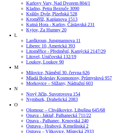
Karlovy Vary, Nad Dvorem 804/1
Kladno, Petra Bezruče 3090
Králův Dvůr, Plzeňská 528
Kroměříž, Kaplanova 1513
Kutná Hora - Karlov, Čáslavská 231
Kyjov, Za Humny 20
L
Lanškroun, Jungmannova 11
Liberec 10, Americká 393
Litoměřice - Předměstí, Kamýcká 2147/29
Litovel, Uničovská 132/19
Loukov, Loukov 90
M
Milovice, Náměstí 30. června 626
Mladá Boleslav Kosmonosy, Průmyslová 957
Morkovice – Slížany, Nádražní 603
N
Nový Jičín, Suvorovova 154
Nymburk, Drahelická 2083
O
Olomouc – Chválkovice, Libušina 645/68
Opava - Jaktař, Palhanecká 711/22
Opava - Palhanec, Krnovská 240
Ostrava - Hrabová, Krmelínská 2
Ostrava – Vítkovice, Místecká 2933