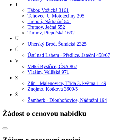
T
Tábor, Vožická 3161
Tehovec, U Mototechny 295
Třeboň, Nádražní 641
Trutnov, Ječná 552
Turnov, Přepeřská 1692
U
Uherský Brod, Šumická 2325
Ú
Ústí nad Labem - Předlice, Jateční 458/67
V
Velká Bystřice, ČSA 867
Vlašim, Velíšská 971
Z
Zlín - Malenovice, Třída 3. května 1149
Znojmo, Kotkova 3609/5
Ž
Žamberk - Dlouhoňovice, Nádražní 194
Žádost o cenovou nabídku
Zájem o pracovní pozici