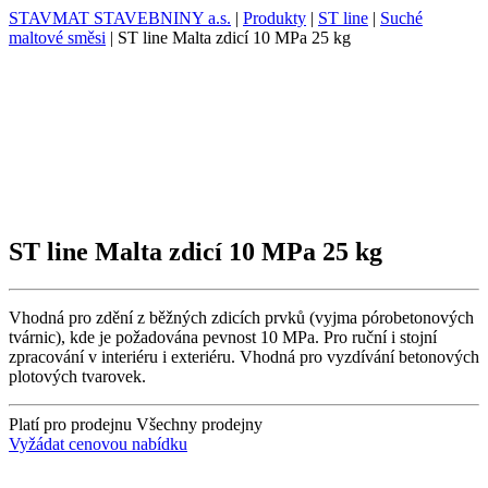
STAVMAT STAVEBNINY a.s.
|
Produkty
|
ST line
|
Suché
maltové směsi
|
ST line Malta zdicí 10 MPa 25 kg
ST line Malta zdicí 10 MPa 25 kg
Vhodná pro zdění z běžných zdicích prvků (vyjma pórobetonových
tvárnic), kde je požadována pevnost 10 MPa. Pro ruční i stojní
zpracování v interiéru i exteriéru. Vhodná pro vyzdívání betonových
plotových tvarovek.
Platí pro prodejnu
Všechny prodejny
Vyžádat cenovou nabídku