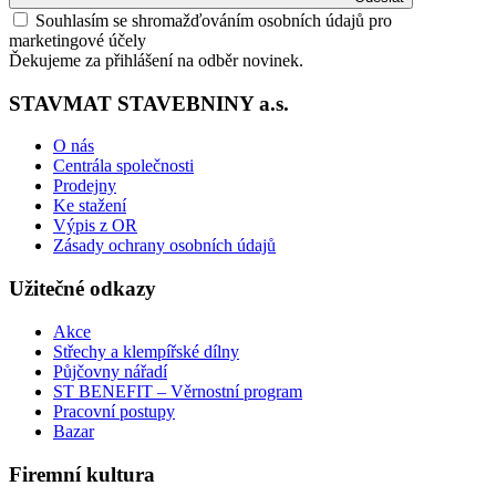
Souhlasím se shromažďováním osobních údajů pro
marketingové účely
Ďekujeme za přihlášení na odběr novinek.
STAVMAT STAVEBNINY a.s.
O nás
Centrála společnosti
Prodejny
Ke stažení
Výpis z OR
Zásady ochrany osobních údajů
Užitečné odkazy
Akce
Střechy a klempířské dílny
Půjčovny nářadí
ST BENEFIT – Věrnostní program
Pracovní postupy
Bazar
Firemní kultura