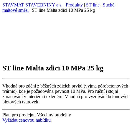
STAVMAT STAVEBNINY a.s.
|
Produkty
|
ST line
|
Suché
maltové směsi
|
ST line Malta zdicí 10 MPa 25 kg
ST line Malta zdicí 10 MPa 25 kg
Vhodná pro zdění z běžných zdicích prvků (vyjma pórobetonových
tvárnic), kde je požadována pevnost 10 MPa. Pro ruční i stojní
zpracování v interiéru i exteriéru. Vhodná pro vyzdívání betonových
plotových tvarovek.
Platí pro prodejnu
Všechny prodejny
Vyžádat cenovou nabídku