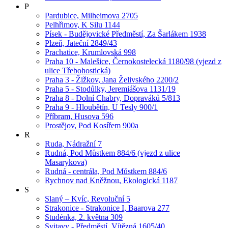
P
Pardubice, Milheimova 2705
Pelhřimov, K Silu 1144
Písek - Budějovické Předměstí, Za Šarlákem 1938
Plzeň, Jateční 2849/43
Prachatice, Krumlovská 998
Praha 10 - Malešice, Černokostelecká 1180/98 (vjezd z
ulice Třebohostická)
Praha 3 - Žižkov, Jana Želivského 2200/2
Praha 5 - Stodůlky, Jeremiášova 1131/19
Praha 8 - Dolní Chabry, Dopraváků 5/813
Praha 9 - Hloubětín, U Tesly 900/1
Příbram, Husova 596
Prostějov, Pod Kosířem 900a
R
Ruda, Nádražní 7
Rudná, Pod Můstkem 884/6 (vjezd z ulice
Masarykova)
Rudná - centrála, Pod Můstkem 884/6
Rychnov nad Kněžnou, Ekologická 1187
S
Slaný – Kvíc, Revoluční 5
Strakonice - Strakonice I, Baarova 277
Studénka, 2. května 309
Svitavy - Předměstí, Vítězná 1605/40