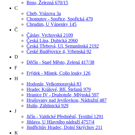
Brno, Železná 670/15
C
Cheb, Vrázova 3a
Chomutov - Spořice, Spořická 479
Chrudim, U Vápenky 145
Č
Čáslav, Vrchovská 2109
Česká Lípa, Dubická 2060
Česká Třebová, Ul. Semanínská 2192
České Budějovice 4, Vrbenská 92
D
Děčín - Staré Město, Zelená 417/38
F
Frýdek - Místek, Collo louky 126
H
Hodonín, Velkomoravská 83
Hradec Králové, Bří. Štefanů 979
Hranice IV - Drahotuše, Mlýnská 597
Hrušovany nad Jevišovkou, Nádražní 487
Hulín, Záhlinická 929
J
Jičín - Valdické Předměstí, Textilní 1291
Jihlava, U Hlavního nádraží 4757/4
Jindřichův Hradec, Dolní Skrýchov 211
K