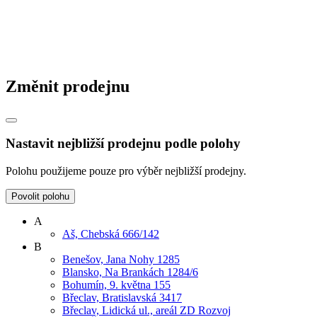
Změnit prodejnu
Nastavit nejbližší prodejnu podle polohy
Polohu použijeme pouze pro výběr nejbližší prodejny.
Povolit polohu
A
Aš, Chebská 666/142
B
Benešov, Jana Nohy 1285
Blansko, Na Brankách 1284/6
Bohumín, 9. května 155
Břeclav, Bratislavská 3417
Břeclav, Lidická ul., areál ZD Rozvoj