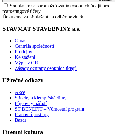
Souhlasím se shromažďováním osobních údajů pro
marketingové účely
Ďekujeme za přihlášení na odběr novinek.
STAVMAT STAVEBNINY a.s.
O nás
Centrála společnosti
Prodejny
Ke stažení
Výpis z OR
Zásady ochrany osobních údajů
Užitečné odkazy
Akce
Střechy a klempířské dílny
Půjčovny nářadí
ST BENEFIT – Věrnostní program
Pracovní postupy
Bazar
Firemní kultura