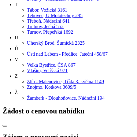
T
Tábor, Vožická 3161
Tehovec, U Mototechny 295
Třeboň, Nádražní 641
Trutnov, Ječná 552
Turnov, Přepeřská 1692
U
Uherský Brod, Šumická 2325
Ú
Ústí nad Labem - Předlice, Jateční 458/67
V
Velká Bystřice, ČSA 867
Vlašim, Velíšská 971
Z
Zlín - Malenovice, Třída 3. května 1149
Znojmo, Kotkova 3609/5
Ž
Žamberk - Dlouhoňovice, Nádražní 194
Žádost o cenovou nabídku
Zájem o pracovní pozici