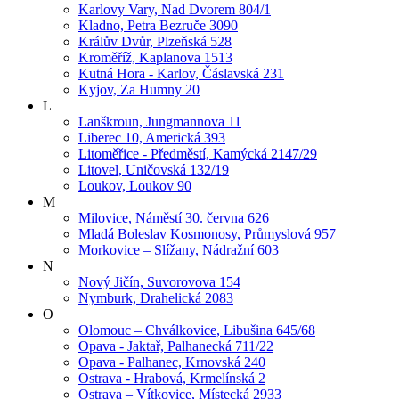
Karlovy Vary, Nad Dvorem 804/1
Kladno, Petra Bezruče 3090
Králův Dvůr, Plzeňská 528
Kroměříž, Kaplanova 1513
Kutná Hora - Karlov, Čáslavská 231
Kyjov, Za Humny 20
L
Lanškroun, Jungmannova 11
Liberec 10, Americká 393
Litoměřice - Předměstí, Kamýcká 2147/29
Litovel, Uničovská 132/19
Loukov, Loukov 90
M
Milovice, Náměstí 30. června 626
Mladá Boleslav Kosmonosy, Průmyslová 957
Morkovice – Slížany, Nádražní 603
N
Nový Jičín, Suvorovova 154
Nymburk, Drahelická 2083
O
Olomouc – Chválkovice, Libušina 645/68
Opava - Jaktař, Palhanecká 711/22
Opava - Palhanec, Krnovská 240
Ostrava - Hrabová, Krmelínská 2
Ostrava – Vítkovice, Místecká 2933