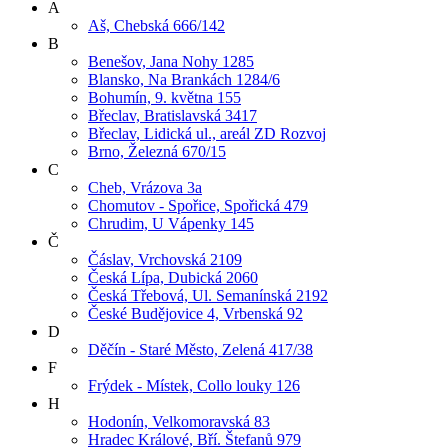
A
Aš, Chebská 666/142
B
Benešov, Jana Nohy 1285
Blansko, Na Brankách 1284/6
Bohumín, 9. května 155
Břeclav, Bratislavská 3417
Břeclav, Lidická ul., areál ZD Rozvoj
Brno, Železná 670/15
C
Cheb, Vrázova 3a
Chomutov - Spořice, Spořická 479
Chrudim, U Vápenky 145
Č
Čáslav, Vrchovská 2109
Česká Lípa, Dubická 2060
Česká Třebová, Ul. Semanínská 2192
České Budějovice 4, Vrbenská 92
D
Děčín - Staré Město, Zelená 417/38
F
Frýdek - Místek, Collo louky 126
H
Hodonín, Velkomoravská 83
Hradec Králové, Bří. Štefanů 979