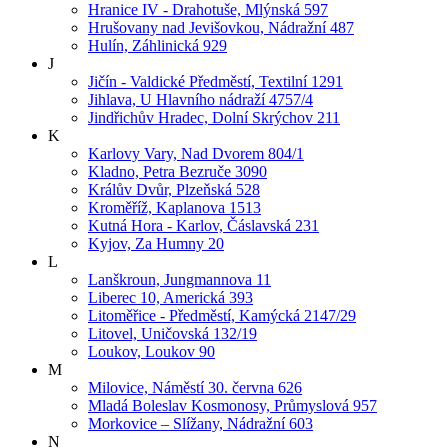
Hranice IV - Drahotuše, Mlýnská 597
Hrušovany nad Jevišovkou, Nádražní 487
Hulín, Záhlinická 929
J
Jičín - Valdické Předměstí, Textilní 1291
Jihlava, U Hlavního nádraží 4757/4
Jindřichův Hradec, Dolní Skrýchov 211
K
Karlovy Vary, Nad Dvorem 804/1
Kladno, Petra Bezruče 3090
Králův Dvůr, Plzeňská 528
Kroměříž, Kaplanova 1513
Kutná Hora - Karlov, Čáslavská 231
Kyjov, Za Humny 20
L
Lanškroun, Jungmannova 11
Liberec 10, Americká 393
Litoměřice - Předměstí, Kamýcká 2147/29
Litovel, Uničovská 132/19
Loukov, Loukov 90
M
Milovice, Náměstí 30. června 626
Mladá Boleslav Kosmonosy, Průmyslová 957
Morkovice – Slížany, Nádražní 603
N