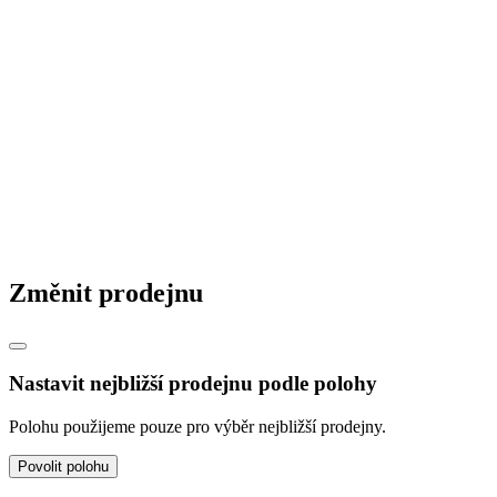
© 2026 STAVMAT STAVEBNINY a.s.
Česká republika
|
Slovensko
|
Maďarsko
|
Změnit prodejnu
Nastavit nejbližší prodejnu podle polohy
Polohu použijeme pouze pro výběr nejbližší prodejny.
Povolit polohu